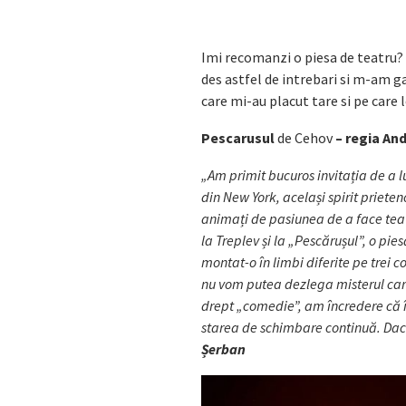
Imi recomanzi o piesa de teatru? 
des astfel de intrebari si m-am g
care mi-au placut tare si pe care
Pescarusul
de Cehov
– regia And
„Am primit bucuros invitația de a l
din New York, același spirit prieten
animați de pasiunea de a face teatr
la Treplev și la „Pescărușul”, o pi
montat-o în limbi diferite pe trei c
nu vom putea dezlega misterul care
drept „comedie”, am încredere că 
starea de schimbare continuă. Dacă
Șerban