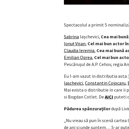
Spectacolul a primit 5 nominaliz
Sabrina
Iașchevici,
Cea mai bună 
Ionuț Vișan
,
Cel mai bun actor în
Claudia Ieremia
,
Cea mai bună act
Emilian Oprea
,
Cel mai bun actor
Pescărușul de A.P. Cehov, regia A
Eu l-am vazut in distributia asta:
Iaschevici
,
Constantin Cojocaru
,
Mai exista o distributie in care 
si Bogdan Cotlet. De
AICI
puteti 
Pădurea spânzuraţilor
după Liv
„Nu vreau să pun în scenă cartea 
de ani și unde suntem… S-ar putea 