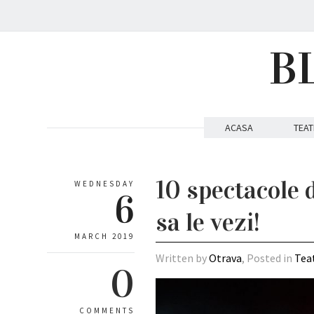
B
ACASA
TEAT
10 spectacole 
WEDNESDAY
6
sa le vezi!
MARCH 2019
Written by
Otrava
, Posted in
Tea
0
COMMENTS