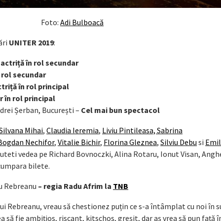
Foto:
Adi Bulboacă
ări
UNITER 2019
:
actriță în rol secundar
 rol secundar
riță în rol principal
 în rol principal
ndrei Șerban, București –
Cel mai bun spectacol
Silvana Mihai
,
Claudia Ieremia
,
Liviu Pintileasa,
Sabrina
Bogdan Nechifor
,
Vitalie Bichir
,
Florina Gleznea
,
Silviu Debu
si
Emil
ii puteti vedea pe Richard Bovnoczki, Alina Rotaru, Ionut Visan, Ang
cumpara bilete.
iu Rebreanu
– regia Radu Afrim la
TNB
lui Rebreanu, vreau să chestionez puțin ce s-a întâmplat cu noi în s
să fie ambițios, riscant, kitschos, greșit, dar aș vrea să pun față î