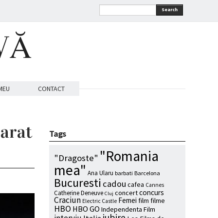
Search
VĂ
MEU
CONTACT
parat
Tags
"Romania
"Dragoste"
mea"
Ana Ularu
barbati
Barcelona
Bucuresti
cadou
cafea
Cannes
concurs
concert
Catherine Deneuve
Cluj
Craciun
Femei
film
filme
Electric Castle
HBO
HBO GO
Independenta Film
iubire