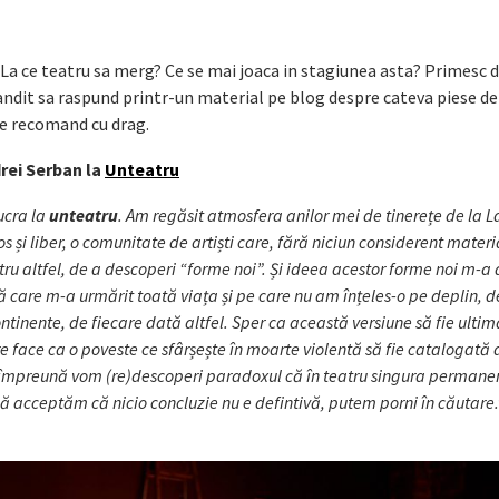
La ce teatru sa merg? Ce se mai joaca in stagiunea asta? Primesc d
andit sa raspund printr-un material pe blog despre cateva piese de
 le recomand cu drag.
rei Serban la
Unteatru
ucra la
unteatru
. Am regăsit atmosfera anilor mei de tinerețe de la
os și liber, o comunitate de artiști care, fără niciun considerent materi
u altfel, de a descoperi “forme noi”. Și ideea acestor forme noi m-a 
esă care m-a urmărit toată viața și pe care nu am înțeles-o pe deplin, 
ontinente, de fiecare dată altfel. Sper ca această versiune să fie ultima
 face ca o poveste ce sfârșește în moarte violentă să fie catalogată
împreună vom (re)descoperi paradoxul că în teatru singura permane
 acceptăm că nicio concluzie nu e defintivă, putem porni în căutare