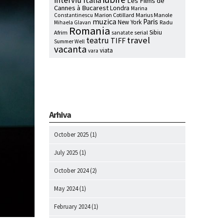
interviu
Italia
Les Films de
Cannes à Bucarest
Londra
Marina
Marion Cotillard
Marius Manole
Constantinescu
muzica
Paris
New York
Radu
Mihaela Glavan
Romania
Sibiu
Afrim
serial
sanatate
travel
teatru
TIFF
Summer Well
vacanta
viata
vara
Arhiva
October 2025
(1)
July 2025
(1)
October 2024
(2)
May 2024
(1)
February 2024
(1)