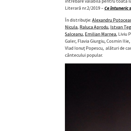
întrebare valabilă pentru toată 
Literară nr.2/2019 –
Ce întuneric
În distribuţie:
Alexandru Potocea
Nicula
,
Raluca Aprodu
,
Istvan Teg
Salceanu
,
Emilian Marnea
, Liviu
Galer, Flavia Giurgiu, Cosmin Ilie
Vlad Ionuț Popescu, alături de car
cântecului popular.