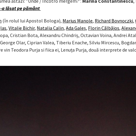
lumea astăzi: ”Unde / Încotro mergem?”.
Marina Constantinescu
,
 s-a lăsat pe pământ
n
(în rolul lui Apostol Bologa),
Marius Manole
,
Richard Bovnoczki
,
las
,
Vitalie Bichir
,
Natalia Calin
,
Ada Galeș
,
Florin Călbăjos
,
Alexan
 Popa, Cristian Bota, Alexandru Chindriș, Octavian Voina, Andrei Ata
, George Olar, Ciprian Valea, Tiberiu Enache, Silviu Mircescu, Bogda
e vin Teodora Purja si fiica ei, Lenuța Purja, două interprete de val