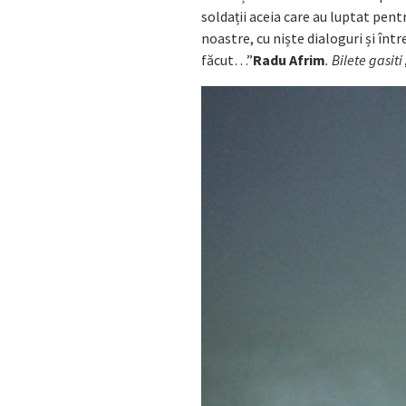
soldații aceia care au luptat pentr
noastre, cu niște dialoguri și înt
făcut…”
Radu Afrim
. Bilete gasiti