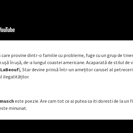
ă care provine dintr-o familie cu probleme, fuge cu un grup de tiner
ușă în ușă, de-a lungul coastei americane. Acaparată de stilul de v
 LaBeouf
), Star devine prinsă într-un amețitor carusel al petreceri
l ilegalităților.
rmusch
este poezie. Are cam tot ce ai putea sa iti doresti de la un fi
este minunat.