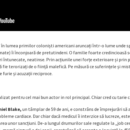
în lumea primilor coloniști americani aruncați într-o lume unde s
ginate) îi înconjoară de pretutindeni. O familie foarte credincioasă s
 întunecate, neatinse. Prin acțiunile unei forțe exterioare și prin p
 fie terorizați de o ființă malefică. Pe măsură ce suferințele și mis
 furie și acuzații reciproce.
zat pentru cel mai bun actor in rol principal. Chiar cred cu tarie 
niel Blake,
un tâmplar de 59 de ani, e constrâns de împrejurări să 
obleme cardiace. Dar chiar dacă medicul îi interzice să lucreze, est
rea unor sancțiuni. De-a lungul drumurilor sale regulate la „job ce