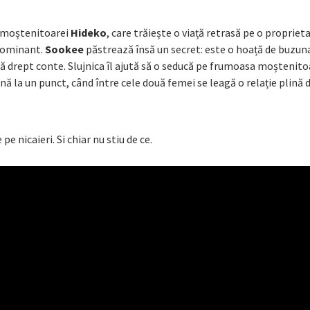
l moștenitoarei
Hideko
, care trăiește o viață retrasă pe o propriet
 dominant.
Sookee
păstrează însă un secret: este o hoață de buzun
dă drept conte. Slujnica îl ajută să o seducă pe frumoasa moștenito
 la un punct, când între cele două femei se leagă o relație plină 
pe nicaieri. Si chiar nu stiu de ce.