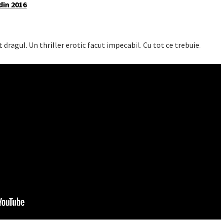
din 2016
 dragul. Un thriller erotic facut impecabil. Cu tot ce trebuie.