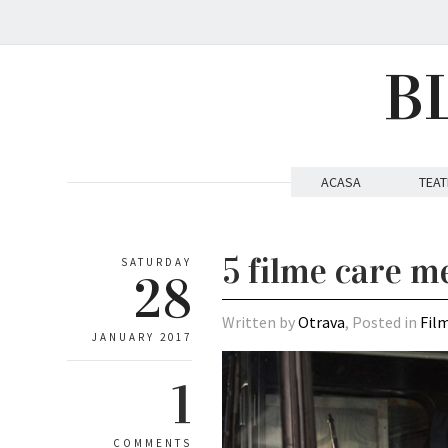
B
ACASA
TEAT
5 filme care me
SATURDAY
28
Written by
Otrava
, Posted in
Fil
JANUARY 2017
1
COMMENTS