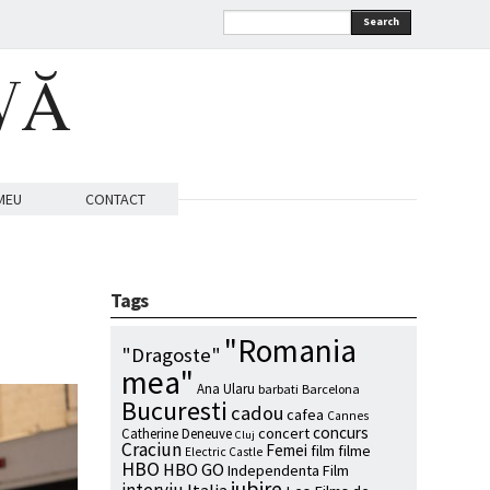
Search
VĂ
MEU
CONTACT
Tags
"Romania
"Dragoste"
mea"
Ana Ularu
barbati
Barcelona
Bucuresti
cadou
cafea
Cannes
concurs
concert
Catherine Deneuve
Cluj
Craciun
Femei
film
filme
Electric Castle
HBO
HBO GO
Independenta Film
iubire