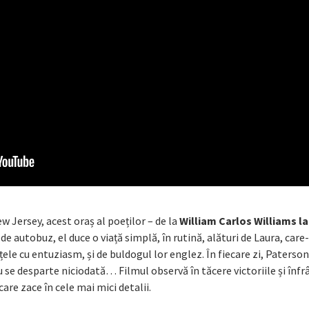
w Jersey, acest oraș al poeților – de la
William Carlos Williams la
de autobuz, el duce o viață simplă, în rutină, alături de Laura, care-
ele cu entuziasm, și de buldogul lor englez. În fiecare zi, Paterson
 se desparte niciodată… Filmul observă în tăcere victoriile și înfr
care zace în cele mai mici detalii.