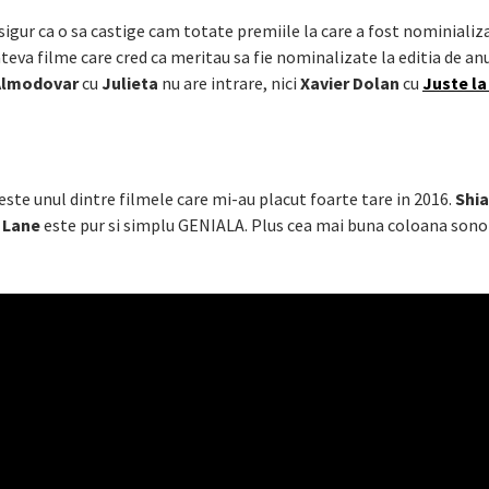
 sigur ca o sa castige cam totate premiile la care a fost nominializa
teva filme care cred ca meritau sa fie nominalizate la editia de an
Almodovar
cu
Julieta
nu are intrare, nici
Xavier Dolan
cu
Juste la
este unul dintre filmele care mi-au placut foarte tare in 2016.
Shi
 Lane
este pur si simplu GENIALA. Plus cea mai buna coloana sono