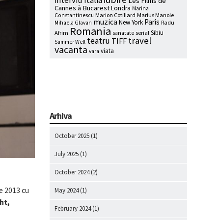
interviu
Italia
Les Films de
Cannes à Bucarest
Londra
Marina
Marion Cotillard
Marius Manole
Constantinescu
muzica
Paris
New York
Radu
Mihaela Glavan
Romania
Sibiu
Afrim
serial
sanatate
travel
teatru
TIFF
Summer Well
vacanta
viata
vara
Arhiva
October 2025
(1)
July 2025
(1)
October 2024
(2)
e 2013 cu
May 2024
(1)
ht,
February 2024
(1)