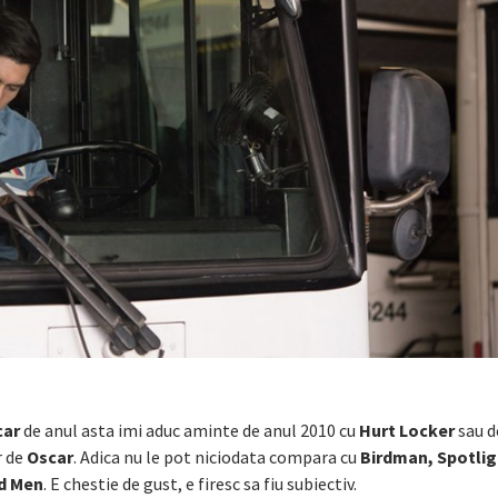
car
de anul asta imi aduc aminte de anul 2010 cu
Hurt Locker
sau d
r de
Oscar
. Adica nu le pot niciodata compara cu
Birdman, Spotlig
ld Men
. E chestie de gust, e firesc sa fiu subiectiv.