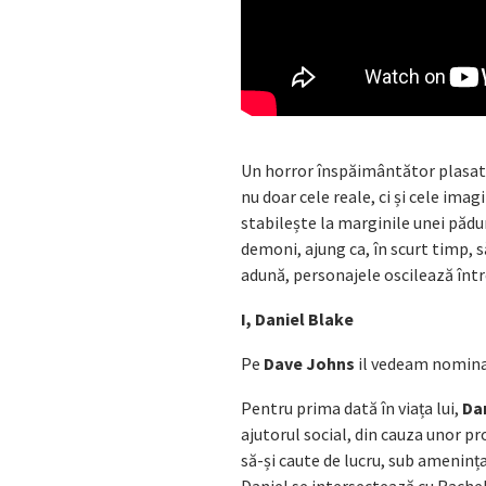
Un horror înspăimântător plasat 
nu doar cele reale, ci și cele ima
stabilește la marginile unei păduri
demoni, ajung ca, în scurt timp, să
adună, personajele oscilează între
I, Daniel Blake
Pe
Dave Johns
il vedeam nominali
Pentru prima dată în viața lui,
Da
ajutorul social, din cauza unor pr
să-și caute de lucru, sub amenința