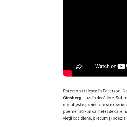
Paterson trăiește în Paterson, Ne
Ginsberg
– azi în decădere. Șofer 
înmulțește proiectele și experienț
poeme într-un carnețel de care nu
vieții cotidiene, precum și poezia 