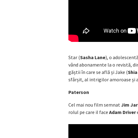
Star (
Sasha Lane
), o adolescent
vând abonamente la o revistă, din 
găștii în care se află și Jake (
Shia
sfârșit, al intrigilor amoroase și a
Paterson
Cel mai nou film semnat
Jim Ja
rolul pe care il face
Adam Driver