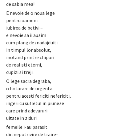
de sabia mea!
E nevoie de o noua lege
pentru oameni:
iubirea de betivi –
e nevoie sa ii auzim
cum plang deznadajduiti
in timpul lor absolut,
inotand printre chipuri
de realisti eterni,
cupizi si treji.
O lege sacra degraba,
o hotarare de urgenta
pentru acesti fericiti nefericiti,
ingeri cu sufletul in piuneze
care prind adevaruri
uitate in ziduri.
femeile i-au parasit
din nepotrivire de traire-