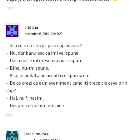
Reply
cristina
November 6, 2014 - 21:47:20
– Stii ce m-a trecut prin cap aseara?
– Nu, dar banuiesc ca imi vei spune…
– Daca nu te intereseaza nu-ti spun.
– Bine, nu-mi spune.
– Asa, niciodata nu asculti ce spun si eu.
– De ce crezi ca e un eveniment cand iti trece tie ceva prin
cap?
– Hai, nu fi nesim….
– Despre ce vorbim noi aici?
Reply
Liana Ionescu