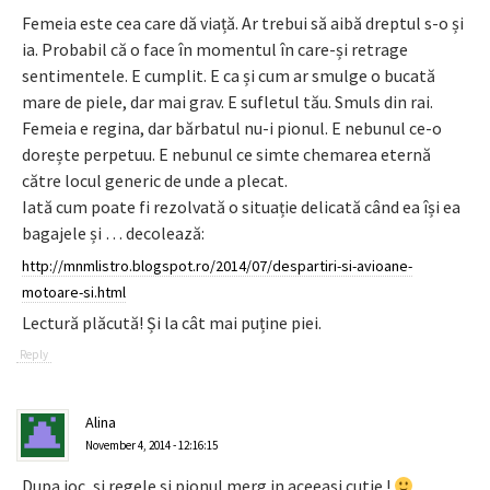
Femeia este cea care dă viață. Ar trebui să aibă dreptul s-o și
ia. Probabil că o face în momentul în care-și retrage
sentimentele. E cumplit. E ca și cum ar smulge o bucată
mare de piele, dar mai grav. E sufletul tău. Smuls din rai.
Femeia e regina, dar bărbatul nu-i pionul. E nebunul ce-o
dorește perpetuu. E nebunul ce simte chemarea eternă
către locul generic de unde a plecat.
Iată cum poate fi rezolvată o situație delicată când ea își ea
bagajele și … decolează:
http://mnmlistro.blogspot.ro/2014/07/despartiri-si-avioane-
motoare-si.html
Lectură plăcută! Și la cât mai puține piei.
Reply
Alina
November 4, 2014 - 12:16:15
Dupa joc, si regele si pionul merg in aceeasi cutie !