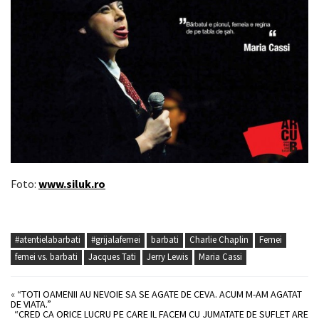
Foto:
www.siluk.ro
#atentielabarbati
#grijalafemei
barbati
Charlie Chaplin
Femei
femei vs. barbati
Jacques Tati
Jerry Lewis
Maria Cassi
«
“TOTI OAMENII AU NEVOIE SA SE AGATE DE CEVA. ACUM M-AM AGATAT
DE VIATA.”
“CRED CA ORICE LUCRU PE CARE IL FACEM CU JUMATATE DE SUFLET ARE