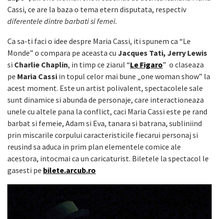
Cassi, ce are la baza o tema etern disputata, respectiv
diferentele dintre barbati si femei.
Ca sa-ti faci o idee despre Maria Cassi, iti spunem ca “Le
Monde” o compara pe aceasta cu
Jacques Tati, Jerry Lewis
si
Charlie Chaplin
, in timp ce ziarul “
Le Figaro
” o claseaza
pe
Maria Cassi
in topul celor mai bune „one woman show” la
acest moment. Este un artist polivalent, spectacolele sale
sunt dinamice si abunda de personaje, care interactioneaza
unele cu altele pana la conflict, caci Maria Cassi este pe rand
barbat si femeie, Adam si Eva, tanara si batrana, subliniind
prin miscarile corpului caracteristicile fiecarui personaj si
reusind sa aduca in prim plan elementele comice ale
acestora, intocmai ca un caricaturist. Biletele la spectacol le
gasesti pe
bilete.arcub.ro