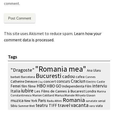
comment.
This site uses Akismet to reduce spam.
Learn how your
comment data is processed
.
Tags
"Romania mea"
"Dragoste"
Ana Ularu
Bucuresti
cadou
cafea
barbati
Barcelona
Cannes
Craciun
concurs
concert
Catherine Deneuve
Electric Castle
Cluj
HBO
interviu
HBO GO
Femei
film
filme
Independenta Film
iubire
Italia
Les Films de Cannes à Bucarest
Londra
Marina
Marion Cotillard
Marius Manole
Constantinescu
Mihaela Glavan
Romania
muzica
Paris
New York
Radu Afrim
serial
sanatate
vacanta
travel
teatru
TIFF
Sibiu
viata
Summer Well
vara