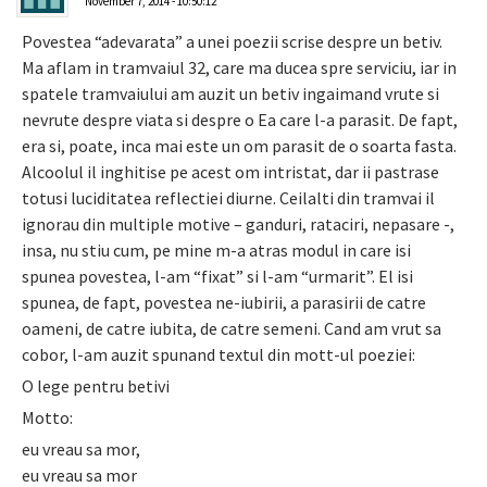
November 7, 2014 - 10:50:12
Povestea “adevarata” a unei poezii scrise despre un betiv.
Ma aflam in tramvaiul 32, care ma ducea spre serviciu, iar in
spatele tramvaiului am auzit un betiv ingaimand vrute si
nevrute despre viata si despre o Ea care l-a parasit. De fapt,
era si, poate, inca mai este un om parasit de o soarta fasta.
Alcoolul il inghitise pe acest om intristat, dar ii pastrase
totusi luciditatea reflectiei diurne. Ceilalti din tramvai il
ignorau din multiple motive – ganduri, rataciri, nepasare -,
insa, nu stiu cum, pe mine m-a atras modul in care isi
spunea povestea, l-am “fixat” si l-am “urmarit”. El isi
spunea, de fapt, povestea ne-iubirii, a parasirii de catre
oameni, de catre iubita, de catre semeni. Cand am vrut sa
cobor, l-am auzit spunand textul din mott-ul poeziei:
O lege pentru betivi
Motto:
eu vreau sa mor,
eu vreau sa mor