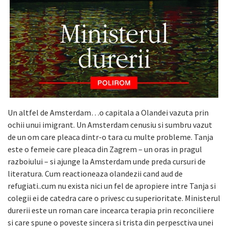
Un altfel de Amsterdam…o capitala a Olandei vazuta prin
ochii unui imigrant. Un Amsterdam cenusiu si sumbru vazut
de un om care pleaca dintr-o tara cu multe probleme. Tanja
este o femeie care pleaca din Zagrem – un oras in pragul
razboiului – si ajunge la Amsterdam unde preda cursuri de
literatura. Cum reactioneaza olandezii cand aud de
refugiati..cum nu exista nici un fel de apropiere intre Tanja si
colegii ei de catedra care o privesc cu superioritate. Ministerul
durerii este un roman care incearca terapia prin reconciliere
si care spune o poveste sincera si trista din perpesctiva unei