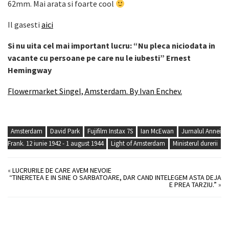
62mm. Mai arata si foarte cool
Il gasesti
aici
Si nu uita cel mai important lucru: “Nu pleca niciodata in
vacante cu persoane pe care nu le iubesti” Ernest
Hemingway
Flowermarket Singel, Amsterdam. By Ivan Enchev.
Amsterdam
David Park
Fujifilm Instax 7S
Ian McEwan
Jurnalul Annei
Frank. 12 iunie 1942 - 1 august 1944
Light of Amsterdam
Ministerul durerii
«
LUCRURILE DE CARE AVEM NEVOIE
“TINERETEA E IN SINE O SARBATOARE, DAR CAND INTELEGEM ASTA DEJA
E PREA TARZIU.”
»