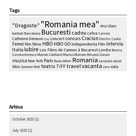
Tags
"Romania mea"
"Dragoste"
Ana Ularu
Bucuresti
cadou
cafea
barbati
Barcelona
Cannes
Craciun
concurs
concert
Catherine Deneuve
Electric Castle
Cluj
HBO
interviu
HBO GO
Femei
film
filme
Independenta Film
iubire
Italia
Les Films de Cannes à Bucarest
Londra
Marina
Marion Cotillard
Marius Manole
Constantinescu
Mihaela Glavan
Romania
muzica
Paris
New York
Radu Afrim
serial
sanatate
vacanta
travel
teatru
TIFF
Sibiu
viata
Summer Well
vara
Arhiva
October 2025
(1)
July 2025
(1)