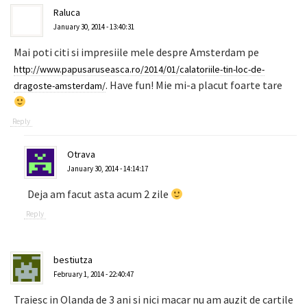
Raluca
January 30, 2014 - 13:40:31
Mai poti citi si impresiile mele despre Amsterdam pe
http://www.papusaruseasca.ro/2014/01/calatoriile-tin-loc-de-
. Have fun! Mie mi-a placut foarte tare
dragoste-amsterdam/
Reply
Otrava
January 30, 2014 - 14:14:17
Deja am facut asta acum 2 zile
Reply
bestiutza
February 1, 2014 - 22:40:47
Traiesc in Olanda de 3 ani si nici macar nu am auzit de cartile