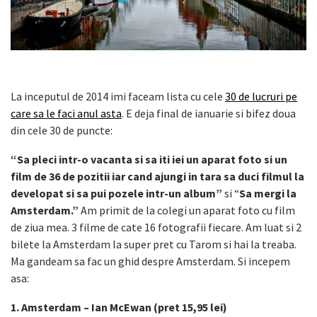
La inceputul de 2014 imi faceam lista cu cele
30 de lucruri pe
care sa le faci anul asta
. E deja final de ianuarie si bifez doua
din cele 30 de puncte:
“Sa pleci intr-o vacanta si sa iti iei un aparat foto si un
film de 36 de pozitii iar cand ajungi in tara sa duci filmul la
developat si sa pui pozele intr-un album”
si “
Sa mergi la
Amsterdam.”
Am primit de la colegi un aparat foto cu film
de ziua mea. 3 filme de cate 16 fotografii fiecare. Am luat si 2
bilete la Amsterdam la super pret cu Tarom si hai la treaba.
Ma gandeam sa fac un ghid despre Amsterdam. Si incepem
asa:
1. Amsterdam – Ian McEwan (pret 15,95 lei)