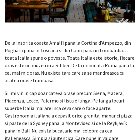
De la insorita coasta Amalfi pana la Cortina dʼAmpezzo, din
Puglia si pana in Toscana si din Capri pana in Lombardia…
toata Italia spune o poveste. Toata Italia este istorie, fiecare
oras este un muzeu in aer liber. De la minunata Roma pana la
cel mai mic oras. Nu exista tara care sa se mandreasca cu
atatea orase frumoasa.
Si imi vin in cap doar cateva orase precum Siena, Matera,
Piacenza, Lecce, Palermo si lista e lunga. Pe langa locuri
superbe Italia mai are inca ceva care o face aparte.
Gastronomia italiana a depasit orice granita, mananci pizza
si paste de la Sydney pana la Montevideo si de la Reykjavík
pana in Bali. Nu exista bucatarie mai celebra ca cea
italieneasca. Simpla si autentica. Care pune in valoare