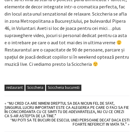
elemente de decor integrate intr-o cromatica perfecta, fac
din locul asta unul senzational de relaxare. Sciccheria se afla
in zona Metropolitana a Bucureștiului, pe bulevardul Pipera
46, in Voluntari. Aveti si loc de joaca pentru cei mici…plus
supraveghere video, jocuri si personal dedicat pentru ca asta
e o intrebare pe care o aud tot mai des in ultima vreme
Restaurantul are o capacitate de 90 de persoane, parcare și
spațiul de joacă dedicat copiilor si în weekend optează pentru
muzică live. Ci vediamo presto la Sciccheria
restaurant
Sciccheria
Sciccheria bucuresti
«
“NU CRED CA ARE NIMENI DREPTUL SA DEA NICIUN FEL DE SFAT,
SINGURUL LUCRU IMPORTANT ESTE CA ALEGEREA PE CARE O FACI SA FIE
ÎN CONCORDANTA CU CE SIMTI TU DE-ADEVARATELEA, NU CU CE CREZI
CA S-AR ASTEPTA DE LA TINE.”
“NU POTI SA TE BUCURI DE ESECUL UNEI PERSOANE DECAT DACA ESTI
FOARTE NEFERICIT IN VIATA TA.”
»