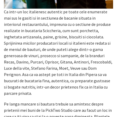
Ca intr-un loc italienesc autentic pe toate cele enumerate
mai sus le gasiti si in sectiunea de bacanie situata in
interiorul restaurantului, impreuna cu o sectiune de produse
realizate in bucataria Sciccheria, cum sunt porchetta,
inghetata artizanala, paine, grisine, biscuiti si ciocolata.
Sprijinirea micilor producatori locali si italieni este redata si
de meniul de bauturi, de unde puteti alege dintr-o gama
generoasa de vinuri, prosecco si sampanie, de la branduri
Recas, Davino, Purcari, Oprisor, Gitana, Antinori, Frescobaldi,
Luce della vite, Stefano Farina, Moet, Veuve sau Dom
Perignon. Asa ca va astept pe toti in Italia din Pipera sa va
bucurati de bucataria fina, autentica, cu preparate gustoase
si bogate nutritiv, intr-un decor prietenos fix ca in Italia cu
parcare privata.
Pe langa mancare si bautura trebuie sa amintesc despre
prietenii mei buni de la PickTwo Studio care au facut un loc in
care sa iti vina sa stai la o poveste pana dimineata. Plantele,