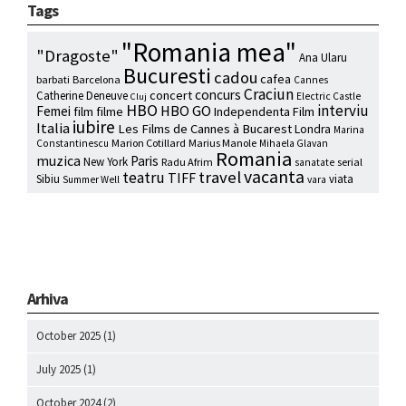
Tags
"Romania mea"
"Dragoste"
Ana Ularu
Bucuresti
cadou
cafea
barbati
Barcelona
Cannes
Craciun
concurs
concert
Catherine Deneuve
Electric Castle
Cluj
HBO
interviu
HBO GO
Femei
film
filme
Independenta Film
iubire
Italia
Les Films de Cannes à Bucarest
Londra
Marina
Marion Cotillard
Marius Manole
Constantinescu
Mihaela Glavan
Romania
muzica
Paris
New York
Radu Afrim
serial
sanatate
vacanta
travel
teatru
TIFF
Sibiu
viata
Summer Well
vara
Arhiva
October 2025
(1)
July 2025
(1)
October 2024
(2)