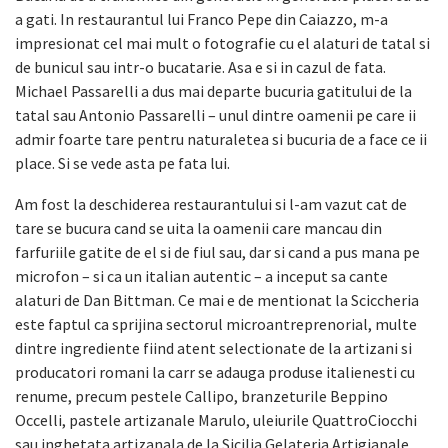
a gati. In restaurantul lui Franco Pepe din Caiazzo, m-a
impresionat cel mai mult o fotografie cu el alaturi de tatal si
de bunicul sau intr-o bucatarie. Asa e si in cazul de fata.
Michael Passarelli a dus mai departe bucuria gatitului de la
tatal sau Antonio Passarelli – unul dintre oamenii pe care ii
admir foarte tare pentru naturaletea si bucuria de a face ce ii
place. Si se vede asta pe fata lui.
Am fost la deschiderea restaurantului si l-am vazut cat de
tare se bucura cand se uita la oamenii care mancau din
farfuriile gatite de el si de fiul sau, dar si cand a pus mana pe
microfon – si ca un italian autentic – a inceput sa cante
alaturi de Dan Bittman. Ce mai e de mentionat la Sciccheria
este faptul ca sprijina sectorul microantreprenorial, multe
dintre ingrediente fiind atent selectionate de la artizani si
producatori romani la carr se adauga produse italienesti cu
renume, precum pestele Callipo, branzeturile Beppino
Occelli, pastele artizanale Marulo, uleiurile QuattroCiocchi
sau inghetata artizanala de la Sicilia Gelateria Artigianale.