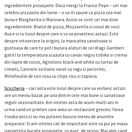
ingredientele proaspete. Daca mergi la Franco Pepe – cel mai
celebru pizzaiolo din lume – o sa iti spune ca pizza cea mai
buna e Margherita si Marinara. Acolo se simt cel mai bine
ingredientele. Blatul de pizza, Mozzarella si sosul de rosii.
Asa e si cu locul despre care o sa va povestesc astazi. Este
despre intoarcere la origini, la mancatea sanatoase si
gustoasa de care te poti bucura alaturi de cei dragi. Gamberi
gatiti la temperatura scazuta cu caviar negru tobiko si crema
din lapte de cocos, Agnoloto black and white cu tartar de
creveti, Cannolo siciliano sarat cu ragu si pecorino,
Millefeuille de ton rosu cu chips riso si tapioca.
Sciccheria
– caci asta este locul despre care va vorbesc astazi
are un meniu bazat pe una dintre cele mai bune si sanatoase
reguli: sezonalitate. Am inteles asta de acum multi ani in
urma cand un prieten care avea un restaurant grecesc facea
treaba asta si nu ma puteam bucura mereu de anumite
preparate. Si am inteles cat de important este sa pui pe masa
oaspetelui bucate proaspete, cu gust, de sezon. Mai ales cand