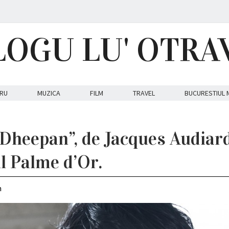
LOGU LU' OTRA
RU
MUZICA
FILM
TRAVEL
BUCURESTIUL 
Dheepan”, de Jacques Audiard
ul Palme d’Or.
m