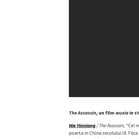
The Assassin
, un film
wuxia
in st
Nie Yinniang
/ The Assassin,
“Cel m
poarta in China secolului IX. Fiica