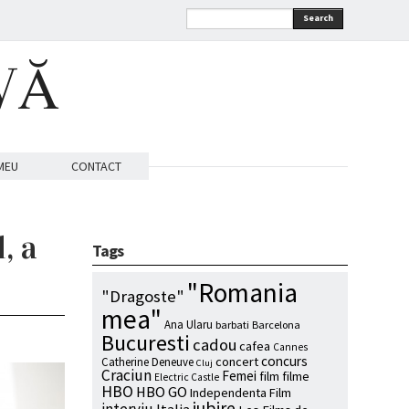
Search
VĂ
MEU
CONTACT
, a
Tags
"Romania
"Dragoste"
mea"
Ana Ularu
barbati
Barcelona
Bucuresti
cadou
cafea
Cannes
concurs
concert
Catherine Deneuve
Cluj
Craciun
Femei
film
filme
Electric Castle
HBO
HBO GO
Independenta Film
iubire