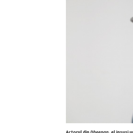
Actorul din
Dheepan
, el insusi 