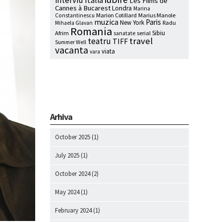
interviu
Italia
Les Films de
Cannes à Bucarest
Londra
Marina
Marion Cotillard
Marius Manole
Constantinescu
muzica
Paris
New York
Radu
Mihaela Glavan
Romania
Sibiu
Afrim
serial
sanatate
travel
teatru
TIFF
Summer Well
vacanta
viata
vara
Arhiva
October 2025
(1)
July 2025
(1)
October 2024
(2)
May 2024
(1)
February 2024
(1)