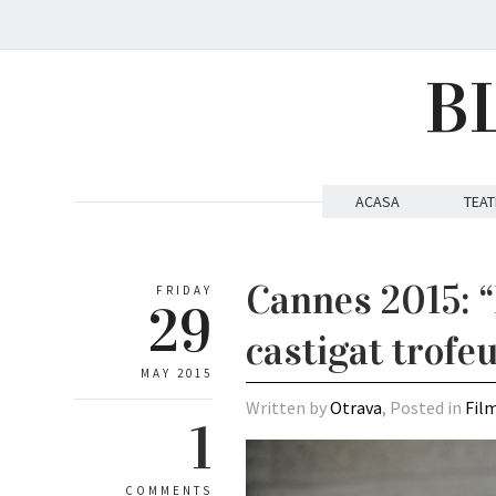
B
ACASA
TEAT
Cannes 2015: “
FRIDAY
29
castigat trofe
MAY 2015
Written by
Otrava
, Posted in
Fil
1
COMMENTS