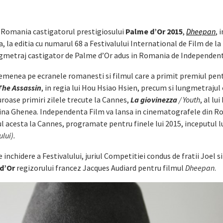
n Romania castigatorul prestigiosului
Palme d’Or 2015
,
Dheepan
, 
 la editia cu numarul 68 a Festivalului International de Film de la
ngmetraj castigator de Palme d’Or adus in Romania de Independent
asemenea pe ecranele romanesti si filmul care a primit premiul pen
The Assassin
, in regia lui Hou Hsiao Hsien, precum si lungmetrajul 
uroase primiri zilele trecute la Cannes,
La giovinezza
/ Youth
, al lu
alina Ghenea. Independenta Film va lansa in cinematografele din 
l acesta la Cannes, programate pentru finele lui 2015, inceputul l
ului).
inchidere a Festivalului, juriul Competitiei condus de fratii Joel s
d’Or
regizorului francez Jacques Audiard pentru filmul
Dheepan
.