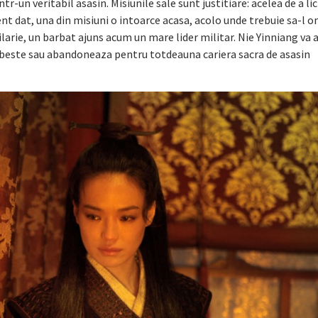
r-un veritabil asasin. Misiunile sale sunt justitiare: acelea de a li
nt dat, una din misiuni o intoarce acasa, acolo unde trebuie sa-l 
pilarie, un barbat ajuns acum un mare lider militar. Nie Yinniang va 
l iubeste sau abandoneaza pentru totdeauna cariera sacra de asasin