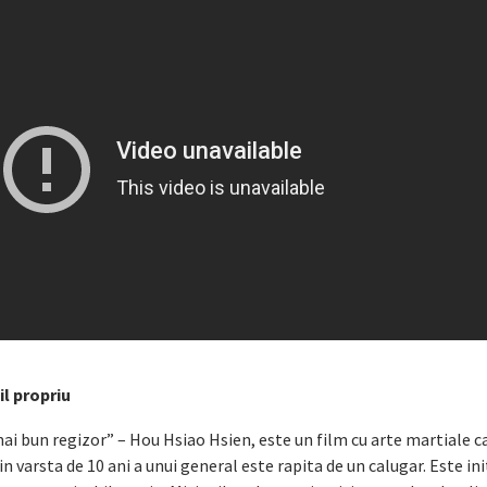
il propriu
ai bun regizor” – Hou Hsiao Hsien, este un film cu arte martiale c
 in varsta de 10 ani a unui general este rapita de un calugar. Este ini