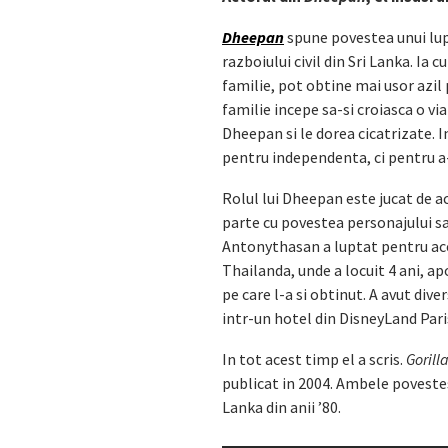
Dheepan
spune povestea unui lup
razboiului civil din Sri Lanka. Ia
familie, pot obtine mai usor azil p
familie incepe sa-si croiasca o via
Dheepan si le dorea cicatrizate. I
pentru independenta, ci pentru a-s
Rolul lui Dheepan este jucat de 
parte cu povestea personajului sau
Antonythasan a luptat pentru acea
Thailanda, unde a locuit 4 ani, apo
pe care l-a si obtinut. A avut di
intr-un hotel din DisneyLand Pari
In tot acest timp el a scris.
Gorill
publicat in 2004. Ambele povestes
Lanka din anii ’80.