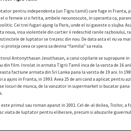
tator pentru independenta (un Tigru tamil) care fuge in Franta, p
 cu el o femeie si o fetita, ambele necunoscute, in speranta ca, paran
olitic. Cei trei fugari ajung la Paris, unde el isi gaseste o slujba. As
ta noua, insa violentele din cartier ii redeschid ranile razboiului, r
nstinctele de luptator se trezesc din nou. De data asta el nu va mai
i proteja ceea ce spera sa devina “familia” sa reala.
actorul Antonythasan Jesuthasan, a carui copilarie se suprapune in
 din film. Inrolat in armata Tigrii Tamil inca de la varsta de 16 ani
sta factiune armata din Sri Lanka pana la varsta de 19 ani. In 1989
i a ajuns in Franta, in 1993. Avea 25 de ani cand a aplicat pentru azi
verse locuri de munca, de la vanzator in supermarket si bucatar pana
s.
a
este primul sau roman aparut in 2001. Cel de-al doilea,
Traitor
, a 
c viata de luptator pentru eliberare, precum si abuzurile guvernulu