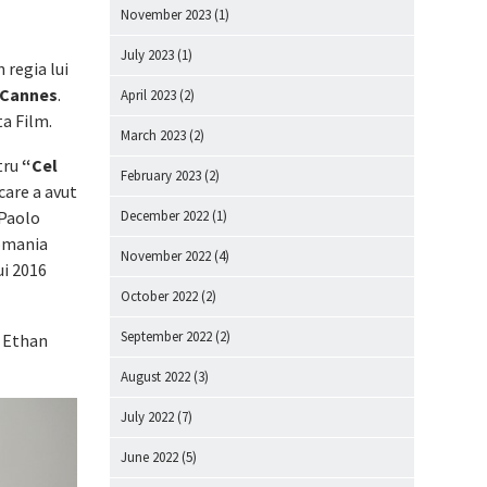
November 2023
(1)
July 2023
(1)
in regia lui
Cannes
.
April 2023
(2)
a Film.
March 2023
(2)
tru
“Cel
February 2023
(2)
care a avut
i Paolo
December 2022
(1)
Romania
November 2022
(4)
ui 2016
October 2022
(2)
September 2022
(2)
i Ethan
August 2022
(3)
July 2022
(7)
June 2022
(5)