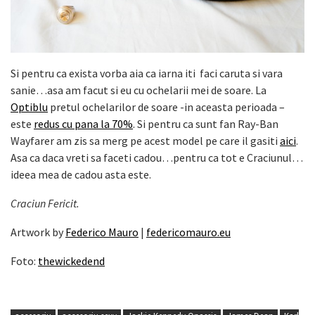
Si pentru ca exista vorba aia ca iarna iti faci caruta si vara
sanie…asa am facut si eu cu ochelarii mei de soare. La
Optiblu
pretul ochelarilor de soare -in aceasta perioada –
este
redus cu pana la 70%
. Si pentru ca sunt fan Ray-Ban
Wayfarer am zis sa merg pe acest model pe care il gasiti
aici
.
Asa ca daca vreti sa faceti cadou…pentru ca tot e Craciunul…
ideea mea de cadou asta este.
Craciun Fericit.
Artwork by
Federico Mauro
|
federicomauro.eu
Foto:
thewickedend