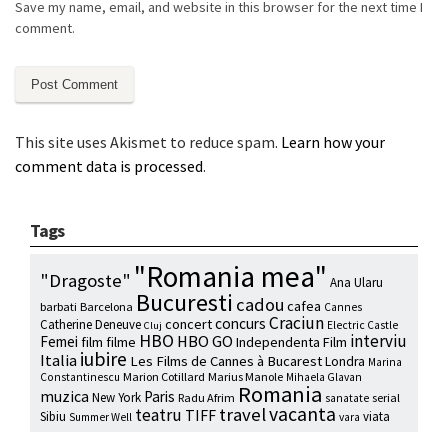
Save my name, email, and website in this browser for the next time I
comment.
This site uses Akismet to reduce spam.
Learn how your
comment data is processed
.
Tags
"Romania mea"
"Dragoste"
Ana Ularu
Bucuresti
cadou
cafea
barbati
Barcelona
Cannes
Craciun
concurs
concert
Catherine Deneuve
Electric Castle
Cluj
HBO
interviu
HBO GO
Femei
film
filme
Independenta Film
iubire
Italia
Les Films de Cannes à Bucarest
Londra
Marina
Marion Cotillard
Marius Manole
Constantinescu
Mihaela Glavan
Romania
muzica
Paris
New York
Radu Afrim
serial
sanatate
vacanta
travel
teatru
TIFF
Sibiu
viata
Summer Well
vara