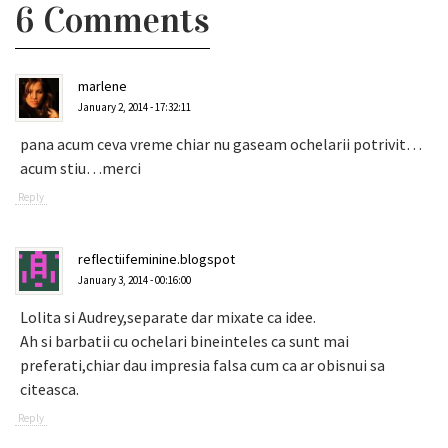
6 Comments
marlene
January 2, 2014 - 17:32:11
pana acum ceva vreme chiar nu gaseam ochelarii potrivit…
acum stiu…merci
Reply
reflectiifeminine.blogspot
January 3, 2014 - 00:16:00
Lolita si Audrey,separate dar mixate ca idee.
Ah si barbatii cu ochelari bineinteles ca sunt mai
preferati,chiar dau impresia falsa cum ca ar obisnui sa
citeasca.
Reply