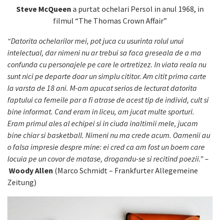
Steve McQueen
a purtat ochelari Persol in anul 1968, in
filmul “The Thomas Crown Affair”
“Datorita ochelarilor mei, pot juca cu usurinta rolul unui
intelectual, dar nimeni nu ar trebui sa faca greseala de a ma
confunda cu personajele pe care le ortretizez. In viata reala nu
sunt nici pe departe doar un simplu cititor. Am citit prima carte
la varsta de 18 ani. M-am apucat serios de lecturat datorita
faptului ca femeile par a fi atrase de acest tip de individ, cult si
bine informat. Cand eram in liceu, am jucat multe sporturi.
Eram primul ales al echipei si in ciuda inaltimii mele, jucam
bine chiar si basketball. Nimeni nu ma crede acum. Oamenii au
o falsa impresie despre mine: ei cred ca am fost un boem care
locuia pe un covor de matase, drogandu-se si recitind poezii.”
–
Woody Allen
(Marco Schmidt – Frankfurter Allegemeine
Zeitung)