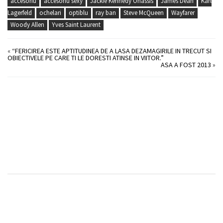
accesoriu
accesoriu sexy
Jackie Kennedy Onassis
James Dean
Karl
Lagerfeld
ochelari
optiblu
ray ban
Steve McQueen
Wayfarer
Woody Allen
Yves Saint Laurent
«
“FERICIREA ESTE APTITUDINEA DE A LASA DEZAMAGIRILE IN TRECUT SI
OBIECTIVELE PE CARE TI LE DORESTI ATINSE IN VIITOR.”
ASA A FOST 2013
»