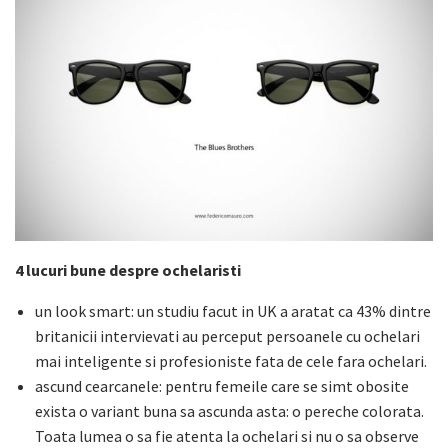
4 lucuri bune despre ochelaristi
un look smart: un studiu facut in UK a aratat ca 43% dintre
britanicii intervievati au perceput persoanele cu ochelari
mai inteligente si profesioniste fata de cele fara ochelari.
ascund cearcanele: pentru femeile care se simt obosite
exista o variant buna sa ascunda asta: o pereche colorata.
Toata lumea o sa fie atenta la ochelari si nu o sa observe