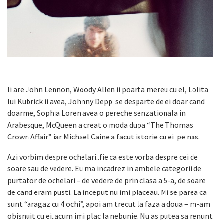
Ii are John Lennon, Woody Allen ii poarta mereu cu el, Lolita
lui Kubrick ii avea, Johnny Depp se desparte de ei doar cand
doarme, Sophia Loren avea o pereche senzationala in
Arabesque, McQueen a creat o moda dupa “The Thomas
Crown Affair” iar Michael Caine a facut istorie cu ei pe nas.
Azi vorbim despre ochelari..fie ca este vorba despre cei de
soare sau de vedere. Eu ma incadrez in ambele categorii de
purtator de ochelari – de vedere de prin clasa a 5-a, de soare
de cand eram pusti. La inceput nu imi placeau. Mi se parea ca
sunt “aragaz cu 4 ochi”, apoi am trecut la faza a doua – m-am
obisnuit cu ei..acum imi plac la nebunie. Nu as putea sa renunt