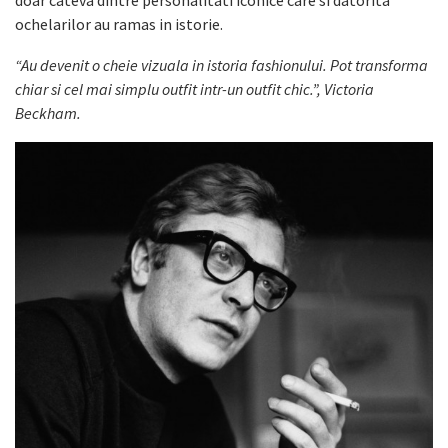
doar cateva dintre personalitati iconice care si datorita
ochelarilor au ramas in istorie.
“Au devenit o cheie vizuala in istoria fashionului. Pot transforma
chiar si cel mai simplu outfit intr-un outfit chic.”, Victoria
Beckham.