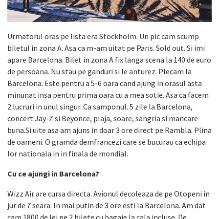
Urmatorul oras pe lista era Stockholm. Un pic cam scump
biletul in zona A. Asa ca m-am uitat pe Paris. Sold out. Si imi
apare Barcelona. Bilet in zona A fix langa scena la 140 de euro
de persoana. Nu stau pe ganduri si le anturez. Plecam la
Barcelona. Este pentru a 5-6 oara cand ajung in orasul asta
minunat insa pentru prima oara cu a mea sotie. Asa ca facem
2 lucruri in unul singur. Ca samponul. 5 zile la Barcelona,
concert Jay-Z si Beyonce, plaja, soare, sangria si mancare
buna.Si uite asa am ajuns in doar 3 ore direct pe Rambla. Plina
de oameni. O gramda demfrancezi care se bucurau ca echipa
lor nationala in in finala de mondial.
Cu ce ajungi in Barcelona?
Wizz Air are cursa directa. Avionul decoleaza de pe Otopeni in
jur de 7 seara. In mai putin de 3 ore esti la Barcelona. Am dat
cam 1800 de lei pe 2 bilete cu bagaje la cala incluse. De