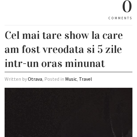
0
COMMENTS
Cel mai tare show la care
am fost vreodata si 5 zile
intr-un oras minunat
Written by
Otrava
, Posted in
Music
,
Travel