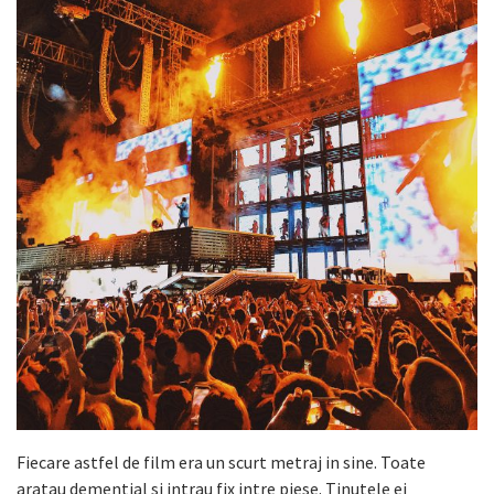
Fiecare astfel de film era un scurt metraj in sine. Toate
aratau demential si intrau fix intre piese. Tinutele ei