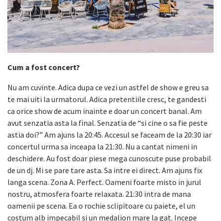
Cum a fost concert?
Nu am cuvinte. Adica dupa ce vezi un astfel de show e greu sa
te mai uiti la urmatorul. Adica pretentiile cresc, te gandesti
ca orice show de acum inainte e doar un concert banal. Am
avut senzatia asta la final. Senzatia de “si cine o sa fie peste
astia doi?” Am ajuns la 20:45. Accesul se faceam de la 20:30 iar
concertul urma sa inceapa la 21:30. Nu a cantat nimeni in
deschidere. Au fost doar piese mega cunoscute puse probabil
de un dj. Mi se pare tare asta. Sa intre ei direct. Am ajuns fix
langa scena. Zona A. Perfect. Oameni foarte misto in jurul
nostru, atmosfera foarte relaxata. 21:30 intra de mana
oamenii pe scena. Ea o rochie sclipitoare cu paiete, el un
costum alb impecabil si un medalion mare la gat. Incepe