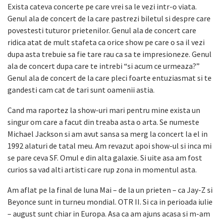
Exista cateva concerte pe care vrei sa le vezi intr-o viata.
Genul ala de concert de la care pastrezi biletul si despre care
povestesti tuturor prietenilor. Genul ala de concert care
ridica atat de mult stafeta ca orice show pe care o sa il vezi
dupa asta trebuie sa fie tare rau ca sa te impresioneze. Genul
ala de concert dupa care te intrebi “si acum ce urmeaza?”
Genul ala de concert de la care pleci foarte entuziasmat si te
gandesti cam cat de tari sunt oamenii astia.
Cand ma raportez la show-uri mari pentru mine exista un
singur om care a facut din treaba asta o arta. Se numeste
Michael Jackson si am avut sansa sa merg la concert la el in
1992 alaturi de tatal meu. Am revazut apoi show-ul si inca mi
se pare ceva SF. Omul e din alta galaxie. Si uite asa am fost
curios sa vad alti artisti care rup zona in momentul asta.
Am aflat pe la final de luna Mai – de la un prieten – ca Jay-Z si
Beyonce sunt in turneu mondial. OTR II. Si ca in perioada iulie
– august sunt chiar in Europa. Asa ca am ajuns acasa si m-am