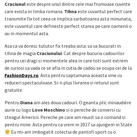
Craciunul
este despre unul dintre cele mai frumoase cuvinte
care exista in limba romana.
Tihna
este cuvantul perfect care
transmite fix tot ceea ce implica sarbatoarea asta minunata,
este cuvantul care defineste perfect starea pe care oamenii o
au in momentul asta.
Asa ca va doresc tututor fix treaba asta: sa va bucurati in
tihna de magia
Craciunului
. Cat despre bucuria cadourilor
pentru cei dragi si momentele alea in care toti sunt extrem
de curiosi sa vada ce se afla in cutia de cadou se ocupa cei de la
FashionDays.ro
. Asta pentru saptamana aceasta vine cu
reduceri spectaculoase. Si-n plus livrarea si returul sunt
gratuite.
Pentru
Diana
am ales doua cadouri. O geanta plic minaudière
aurie cu logo
Love Moschino
si o pereche de conversi cu
steagul Americii. Pereche pe care am reusit sa o comand si
pentru mine. Asta pentru ca vrem in 2017 sa ajungem in State
Eu mi-am imbogatit colectia de pantofi sport cu o