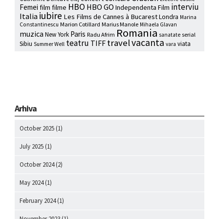
HBO
interviu
HBO GO
Femei
film
filme
Independenta Film
iubire
Italia
Les Films de Cannes à Bucarest
Londra
Marina
Marion Cotillard
Marius Manole
Constantinescu
Mihaela Glavan
Romania
muzica
Paris
New York
Radu Afrim
serial
sanatate
vacanta
travel
teatru
TIFF
Sibiu
viata
Summer Well
vara
Arhiva
October 2025
(1)
July 2025
(1)
October 2024
(2)
May 2024
(1)
February 2024
(1)
November 2023
(1)