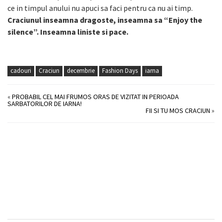
ce in timpul anului nu apuci sa faci pentru ca nu ai timp.
Craciunul inseamna dragoste, inseamna sa “Enjoy the
silence”. Inseamna liniste si pace.
cadouri
Craciun
decembrie
Fashion Days
iarna
«
PROBABIL CEL MAI FRUMOS ORAS DE VIZITAT IN PERIOADA
SARBATORILOR DE IARNA!
FII SI TU MOS CRACIUN
»