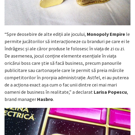
“Spre deosebire de alte ediții ale jocului,
Monopoly Empire
le
permite jucătorilor să interacționeze cu branduri pe care ei le
îndrăgesc și ale căror produse le folosesc în viața de zi cu zi.
De asemenea, jocul conține elemente esențiale în viața
oricărui boss care știe să facă business, precum panourile
publicitare sau cartonașele care le permit să preia mărcile
competitorilor în prorpia administrație. Astfel, ei au puterea
de a acționa exact așa cum o fac unii dintre cei mai mari
oameni de business în realitate,” a declarat
Larisa Popescu
,
brand manager
Hasbro
.