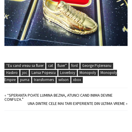
“Eu cand vreau sa fluier
cat
fluier”
ford
George Piștereanu
Hasbro
joc
Larisa Popescu
Loverboy
Monopoly
Monopoly
Empire
puma
transformers
wilson
xbox
«
“SPERANTA POATE LUMINA BEZNA, ATUNCI CAND INIMA DEVINE
CONFUZA.”
UNA DINTRE CELE MAI TARI EXPERIENTE DIN ULTIMA VREME
»