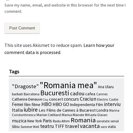
Save my name, email, and website in this browser for the next time I
comment.
This site uses Akismet to reduce spam.
Learn how your
comment data is processed
.
Tags
"Romania mea"
"Dragoste"
Ana Ularu
Bucuresti
cadou
cafea
barbati
Barcelona
Cannes
Craciun
concurs
concert
Catherine Deneuve
Electric Castle
Cluj
HBO
interviu
HBO GO
Femei
film
filme
Independenta Film
iubire
Italia
Les Films de Cannes à Bucarest
Londra
Marina
Marion Cotillard
Marius Manole
Constantinescu
Mihaela Glavan
Romania
muzica
Paris
New York
Radu Afrim
serial
sanatate
vacanta
travel
teatru
TIFF
Sibiu
viata
Summer Well
vara