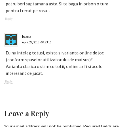
patru beri saptamana asta. Si te baga in prison o tura
pentru trecut pe rosu…
Reply
Ioana
April 27, 2016 - 07:23:15
Eu nu inteleg totusi, exista si varianta online de joc
(conform spuselor utilizatorului de mai sus)?
Varianta clasica o stim cu totii, online ar fi si acolo
interesant de jucat.
Reply
Leave a Reply
Your email address will not be published.
Required fields are