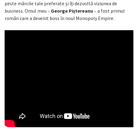
peste mărcile tale preferate și îți dezvoltă viziunea de
business. Omul meu –
George Piștereanu
– a fost primul
român care a devenit boss în noul Monopoly Empire.