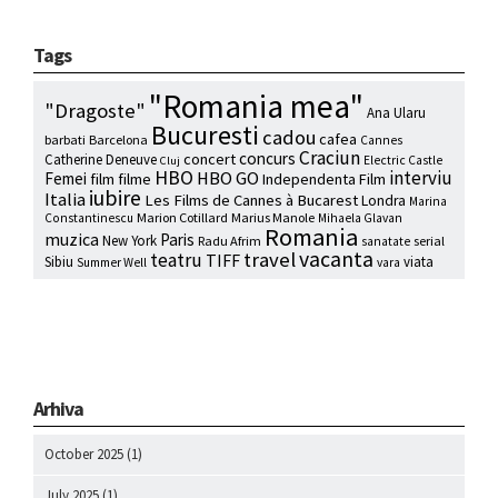
Tags
"Romania mea"
"Dragoste"
Ana Ularu
Bucuresti
cadou
cafea
barbati
Barcelona
Cannes
Craciun
concurs
concert
Catherine Deneuve
Electric Castle
Cluj
HBO
interviu
HBO GO
Femei
film
filme
Independenta Film
iubire
Italia
Les Films de Cannes à Bucarest
Londra
Marina
Marion Cotillard
Marius Manole
Constantinescu
Mihaela Glavan
Romania
muzica
Paris
New York
Radu Afrim
serial
sanatate
vacanta
travel
teatru
TIFF
Sibiu
viata
Summer Well
vara
Arhiva
October 2025
(1)
July 2025
(1)