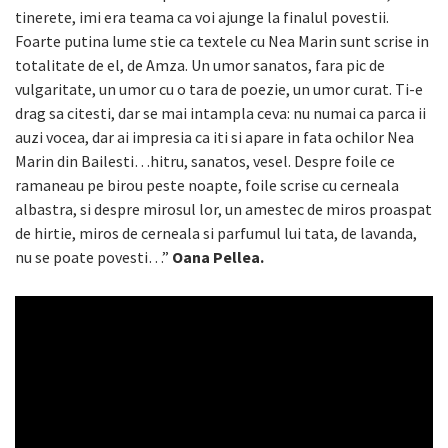
tinerete, imi era teama ca voi ajunge la finalul povestii.
Foarte putina lume stie ca textele cu Nea Marin sunt scrise in
totalitate de el, de Amza. Un umor sanatos, fara pic de
vulgaritate, un umor cu o tara de poezie, un umor curat. Ti-e
drag sa citesti, dar se mai intampla ceva: nu numai ca parca ii
auzi vocea, dar ai impresia ca iti si apare in fata ochilor Nea
Marin din Bailesti…hitru, sanatos, vesel. Despre foile ce
ramaneau pe birou peste noapte, foile scrise cu cerneala
albastra, si despre mirosul lor, un amestec de miros proaspat
de hirtie, miros de cerneala si parfumul lui tata, de lavanda,
nu se poate povesti…”
Oana Pellea.