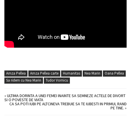
Amza Pellea
Amza Pellea carte
Humanitas
Nea Marin
Oana Pellea
Sa ridem cu Nea Marin
Tudor Vornicu
«
ULTIMA DORINTA A UNEI FEMEI INAINTE SA SEMNEZE ACTELE DE DIVORT
SI O POVESTE DE VIATA
CA SA POTI IUBI PE ALTCINEVA TREBUIE SA TE IUBESTI IN PRIMUL RAND
PE TINE.
»