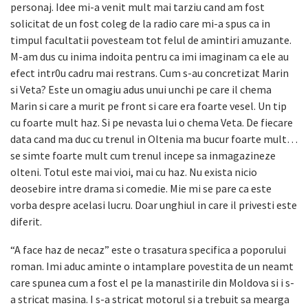
personaj. Idee mi-a venit mult mai tarziu cand am fost
solicitat de un fost coleg de la radio care mi-a spus ca in
timpul facultatii povesteam tot felul de amintiri amuzante.
M-am dus cu inima indoita pentru ca imi imaginam ca ele au
efect intr0u cadru mai restrans. Cum s-au concretizat Marin
si Veta? Este un omagiu adus unui unchi pe care il chema
Marin si care a murit pe front si care era foarte vesel. Un tip
cu foarte mult haz. Si pe nevasta lui o chema Veta. De fiecare
data cand ma duc cu trenul in Oltenia ma bucur foarte mult…
se simte foarte mult cum trenul incepe sa inmagazineze
olteni. Totul este mai vioi, mai cu haz. Nu exista nicio
deosebire intre drama si comedie. Mie mi se pare ca este
vorba despre acelasi lucru. Doar unghiul in care il privesti este
diferit.
“A face haz de necaz” este o trasatura specifica a poporului
roman. Imi aduc aminte o intamplare povestita de un neamt
care spunea cum a fost el pe la manastirile din Moldova si i s-
a stricat masina. I s-a stricat motorul si a trebuit sa mearga