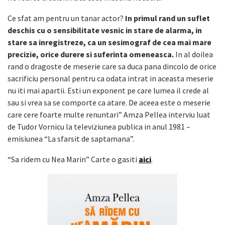
Ce sfat am pentru un tanar actor?
In primul rand un suflet
deschis cu o sensibilitate vesnic in stare de alarma, in
stare sa inregistreze, ca un sesimograf de cea mai mare
precizie, orice durere si suferinta omeneasca.
In al doilea
rand o dragoste de meserie care sa duca pana dincolo de orice
sacrificiu personal pentru ca odata intrat in aceasta meserie
nu iti mai apartii. Esti un exponent pe care lumea il crede al
sau si vrea sa se comporte ca atare. De aceea este o meserie
care cere foarte multe renuntari” Amza Pellea interviu luat
de Tudor Vornicu la televiziunea publica in anul 1981 –
emisiunea “La sfarsit de saptamana”.
“Sa ridem cu Nea Marin” Carte o gasiti
aici
.