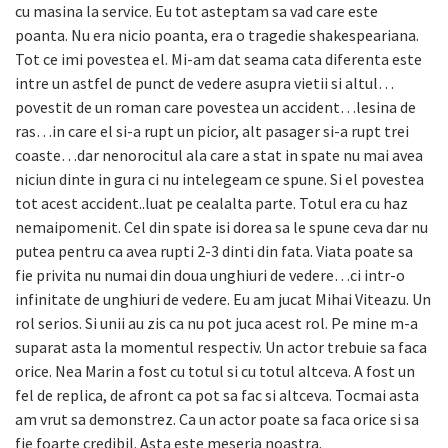
cu masina la service. Eu tot asteptam sa vad care este
poanta. Nu era nicio poanta, era o tragedie shakespeariana.
Tot ce imi povestea el. Mi-am dat seama cata diferenta este
intre un astfel de punct de vedere asupra vietii si altul…
povestit de un roman care povestea un accident…lesina de
ras…in care el si-a rupt un picior, alt pasager si-a rupt trei
coaste…dar nenorocitul ala care a stat in spate nu mai avea
niciun dinte in gura ci nu intelegeam ce spune. Si el povestea
tot acest accident..luat pe cealalta parte. Totul era cu haz
nemaipomenit. Cel din spate isi dorea sa le spune ceva dar nu
putea pentru ca avea rupti 2-3 dinti din fata. Viata poate sa
fie privita nu numai din doua unghiuri de vedere…ci intr-o
infinitate de unghiuri de vedere. Eu am jucat Mihai Viteazu. Un
rol serios. Si unii au zis ca nu pot juca acest rol. Pe mine m-a
suparat asta la momentul respectiv. Un actor trebuie sa faca
orice. Nea Marin a fost cu totul si cu totul altceva. A fost un
fel de replica, de afront ca pot sa fac si altceva. Tocmai asta
am vrut sa demonstrez. Ca un actor poate sa faca orice si sa
fie foarte credibil. Asta este meseria noastra.