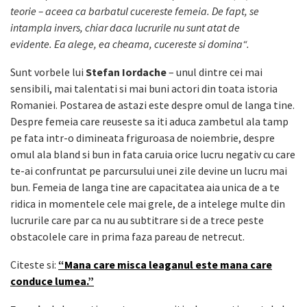
teorie – aceea ca barbatul cucereste femeia. De fapt, se
intampla invers, chiar daca lucrurile nu sunt atat de
evidente.
Ea alege, ea cheama, cucereste si domina“.
Sunt vorbele lui
Stefan Iordache
– unul dintre cei mai
sensibili, mai talentati si mai buni actori din toata istoria
Romaniei. Postarea de astazi este despre omul de langa tine.
Despre femeia care reuseste sa iti aduca zambetul ala tamp
pe fata intr-o dimineata friguroasa de noiembrie, despre
omul ala bland si bun in fata caruia orice lucru negativ cu care
te-ai confruntat pe parcursului unei zile devine un lucru mai
bun. Femeia de langa tine are capacitatea aia unica de a te
ridica in momentele cele mai grele, de a intelege multe din
lucrurile care par ca nu au subtitrare si de a trece peste
obstacolele care in prima faza pareau de netrecut.
Citeste si:
“Mana care misca leaganul este mana care
conduce lumea.”