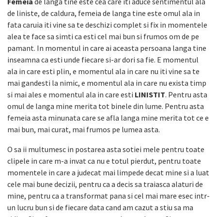
Femeia
de langa tine este cea care iti aduce sentimentul ala
de liniste, de caldura, femeia de langa tine este omul ala in
fata caruia iti vine sa te deschizi complet si fix in momentele
alea te face sa simti ca esti cel mai bun si frumos om de pe
pamant. In momentul in care ai aceasta persoana langa tine
inseamna ca esti unde fiecare si-ar dori sa fie. E momentul
ala in care esti plin, e momentul ala in care nu iti vine sa te
mai gandesti la nimic, e momentul ala in care nu exista timp
si mai ales e momentul ala in care esti
LINISTIT
. Pentru asta
omul de langa mine merita tot binele din lume. Pentru asta
femeia asta minunata care se afla langa mine merita tot ce e
mai bun, mai curat, mai frumos pe lumea asta.
O sa ii multumesc in postarea asta sotiei mele pentru toate
clipele in care m-a invat ca nu e totul pierdut, pentru toate
momentele in care a judecat mai limpede decat mine si a luat
cele mai bune decizii, pentru ca a decis sa traiasca alaturi de
mine, pentru ca a transformat pana si cel mai mare esec intr-
un lucru bun si de fiecare data cand am cazut a stiu sa ma