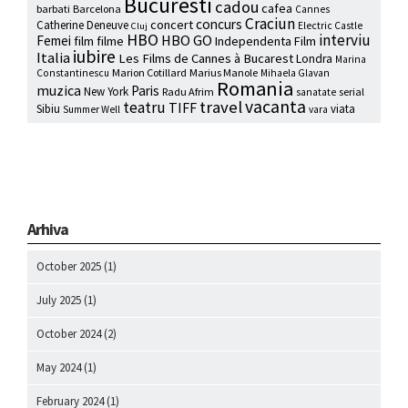
Bucuresti
cadou
cafea
barbati
Barcelona
Cannes
Craciun
concurs
concert
Catherine Deneuve
Electric Castle
Cluj
HBO
interviu
HBO GO
Femei
film
filme
Independenta Film
iubire
Italia
Les Films de Cannes à Bucarest
Londra
Marina
Marion Cotillard
Marius Manole
Constantinescu
Mihaela Glavan
Romania
muzica
Paris
New York
Radu Afrim
serial
sanatate
vacanta
travel
teatru
TIFF
Sibiu
viata
Summer Well
vara
Arhiva
October 2025
(1)
July 2025
(1)
October 2024
(2)
May 2024
(1)
February 2024
(1)