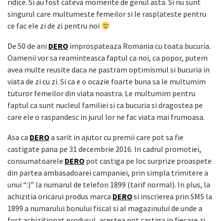
ridice. Si au fost cateva momente de genul asta. Si nu sunt
singurul care multumeste femeilor si le rasplateste pentru
ce fac ele zi de zi pentru noi
De 50 de ani
DERO
improspateaza Romania cu toata bucuria.
Oamenii vor sa reaminteasca faptul ca noi, ca popor, putem
avea multe reusite daca ne pastram optimismul si bucuria in
viata de zi cu zi. Si ca e o ocazie foarte buna sa le multumim
tuturor femeilor din viata noastra. Le multumim pentru
faptul ca sunt nucleul familiei si ca bucuria si dragostea pe
care ele o raspandesc in jurul lor ne fac viata mai frumoasa.
Asa ca
DERO
a sarit in ajutor cu premii care pot sa fie
castigate pana pe 31 decembrie 2016. In cadrul promotiei,
consumatoarele
DERO
pot castiga pe loc surprize proaspete
din partea ambasadoarei campaniei, prin simpla trimitere a
unui “:)” la numarul de telefon 1899 (tarif normal). In plus, la
achizitia oricarui produs marca
DERO
si inscrierea prin SMS la
1899 a numarului bonului fiscal si al magazinului de unde a
fost achizitionat produsul, acestea pot castiga in fiecare zi