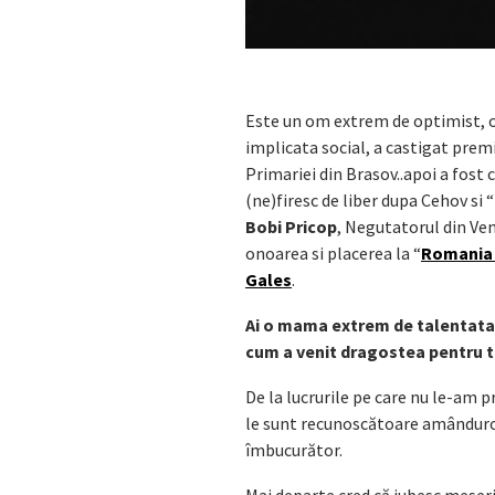
Este un om extrem de optimist, o
implicata social, a castigat prem
Primariei din Brasov..apoi a fost 
(ne)firesc de liber dupa Cehov si 
Bobi Pricop
, Negutatorul din Ven
onoarea si placerea la “
Romania
Gales
.
Ai o mama extrem de talentata s
cum a venit dragostea pentru 
De la lucrurile pe care nu le-am pri
le sunt recunoscătoare amânduror
îmbucurător.
Mai departe cred că iubesc meser