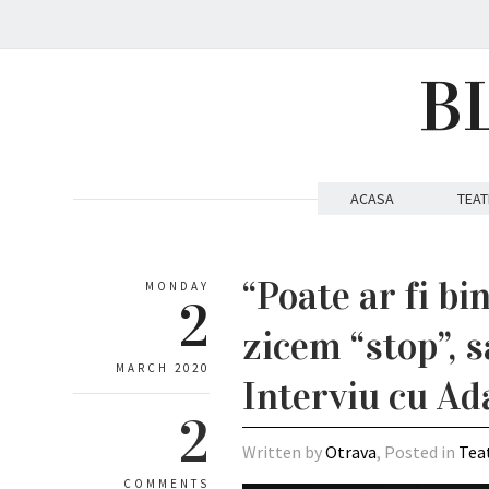
B
ACASA
TEAT
“Poate ar fi bi
MONDAY
2
zicem “stop”, 
MARCH 2020
Interviu cu Ad
2
Written by
Otrava
, Posted in
Tea
COMMENTS