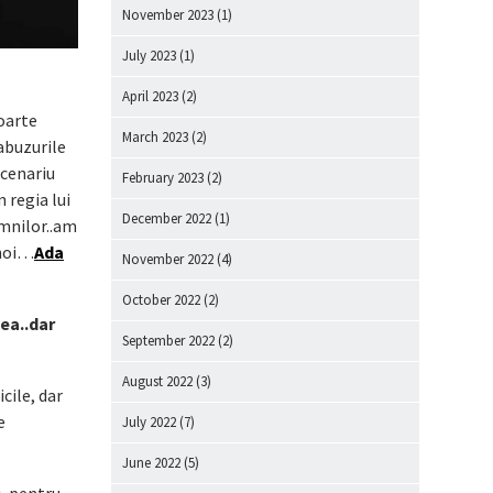
November 2023
(1)
July 2023
(1)
April 2023
(2)
oarte
March 2023
(2)
abuzurile
scenariu
February 2023
(2)
n regia lui
December 2022
(1)
omnilor..am
 noi…
Ada
November 2022
(4)
October 2022
(2)
 ea..dar
September 2022
(2)
August 2022
(3)
icile, dar
e
July 2022
(7)
June 2022
(5)
i, pentru