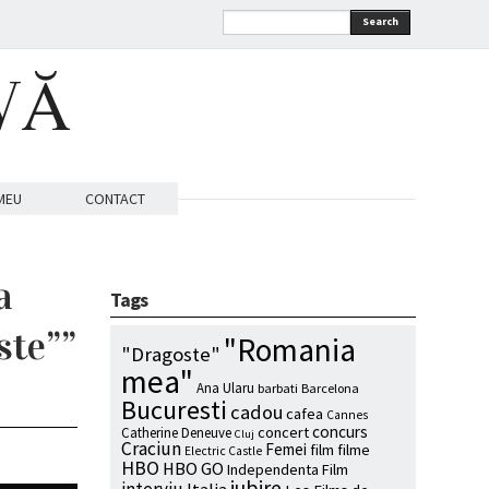
Search
VĂ
MEU
CONTACT
a
Tags
ste””
"Romania
"Dragoste"
mea"
Ana Ularu
barbati
Barcelona
Bucuresti
cadou
cafea
Cannes
concurs
concert
Catherine Deneuve
Cluj
Craciun
Femei
film
filme
Electric Castle
HBO
HBO GO
Independenta Film
iubire