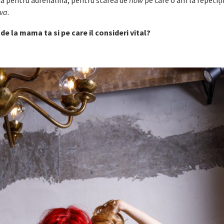
eva
.
 de la mama ta si pe care il consideri vital?