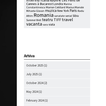
interviu
Italia
Les Films de
Cannes à Bucarest
Londra
Marina
Marion Cotillard
Marius Manole
Constantinescu
muzica
Paris
New York
Radu
Mihaela Glavan
Romania
Sibiu
Afrim
serial
sanatate
travel
teatru
TIFF
Summer Well
vacanta
viata
vara
Arhiva
October 2025
(1)
July 2025
(1)
October 2024
(2)
May 2024
(1)
February 2024
(1)