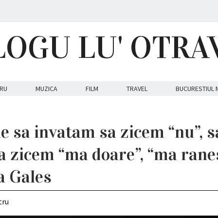
LOGU LU' OTRA
RU
MUZICA
FILM
TRAVEL
BUCURESTIUL 
ne sa invatam sa zicem “nu”, s
sa zicem “ma doare”, “ma rane
a Gales
tru