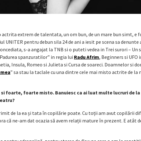
 actrita extrem de talentata, un om bun, de un mare bun simt, e f
iul UNITER pentru debun sila 24 de ani a iesit pe scena sa denunte 
concediata, s-a angajat la TNB si o puteti vedea in Trei surori – Un 
“Padurea spanzuratilor” in regia lui
Radu Afrim
, Beginners si UFO i
etia, Insula, Romeo si Julieta si Cursa de soareci. Doamnelor si d
 mea
” sa stau la taclale cu una dintre cele mai misto actrite de la
i foarte, foarte misto. Banuiesc ca ai luat multe lucruri de la
teatru?
mit de la ea și tata în copilărie poate. Cu toții am avut copilării dif
a că ne-am dat ocazia să avem relații mature în prezent. E atât d
ia pentru adrenalină, pentru starea de
flow
pe care o am la repetiți