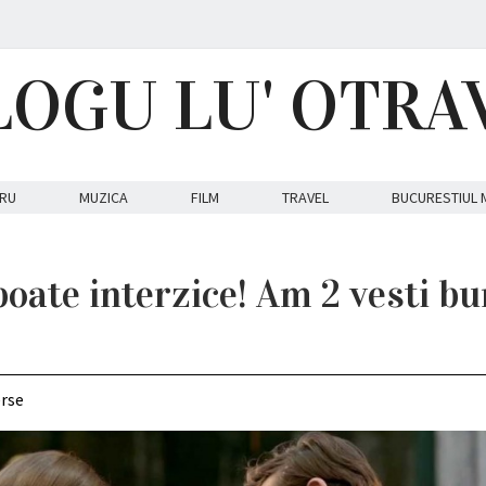
LOGU LU' OTRA
RU
MUZICA
FILM
TRAVEL
BUCURESTIUL 
poate interzice! Am 2 vesti b
erse