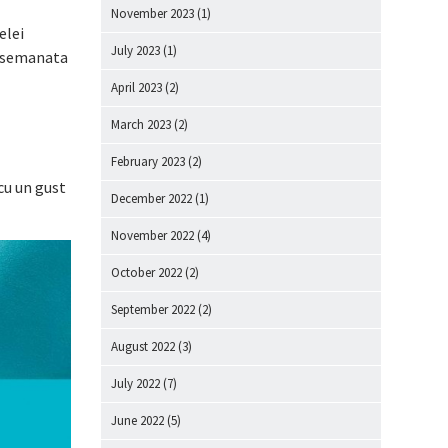
November 2023
(1)
elei
July 2023
(1)
st semanata
April 2023
(2)
March 2023
(2)
February 2023
(2)
cu un gust
December 2022
(1)
November 2022
(4)
October 2022
(2)
September 2022
(2)
August 2022
(3)
July 2022
(7)
June 2022
(5)