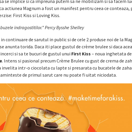
c sa se implice si ca impreuna putem sa ne mobilizam si sa facem lu
ca actiunea Magnum a fost un manifest pentru ceea ce conteaza, 
rzise: First Kiss si Loving Kiss.
e buzele indragostitilor.” Percy Bysshe Shelley
 in continuare de sarutul in public si de cele 2 produse noi de la 
se anunta torida. Daca iti place gustul de crème brulee si daca ace
ncerci si sa te bucuri de gustul unui
First Kiss
– noua inghetata de
e
. Intens si pasional precum Crème Brulee cu gust de crema de zaha
 invelita intr-o ciocolata cu lapte si presarata cu bucatele de zaha
minteste de primul sarut care nu poate fi uitat niciodata.