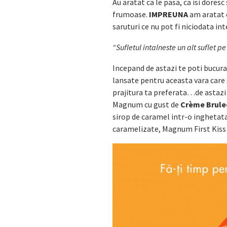
Au aratat ca le pasa, ca isi dores
frumoase.
IMPREUNA
am aratat 
saruturi ce nu pot fi niciodata inte
“Sufletul intalneste un alt suflet p
Incepand de astazi te poti bucura
lansate pentru aceasta vara care 
prajitura ta preferata…de astazi i
Magnum cu gust de
Crème Brule
sirop de caramel intr-o inghetata
caramelizate, Magnum First Kiss a