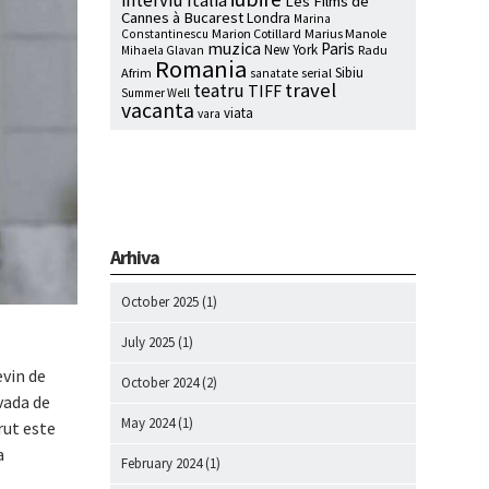
interviu
Italia
Les Films de
Cannes à Bucarest
Londra
Marina
Marion Cotillard
Marius Manole
Constantinescu
muzica
Paris
New York
Radu
Mihaela Glavan
Romania
Sibiu
Afrim
serial
sanatate
travel
teatru
TIFF
Summer Well
vacanta
viata
vara
Arhiva
October 2025
(1)
July 2025
(1)
evin de
October 2024
(2)
vada de
May 2024
(1)
rut este
a
February 2024
(1)