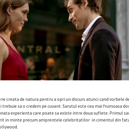
e creata de natura pentru a opri un discurs atunci cand vorbele d
i trebuie sa o credem pe cuvant. Sarutul este cea mai frumoasa do
nata experienta care poate sa existe intre doua suflete. Primul sa
it in minte precum amprentele celebritatilor in cimentul din fat
ollywood.