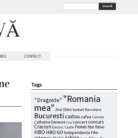
Search
VĂ
MEU
CONTACT
une
Tags
"Romania
"Dragoste"
mea"
Ana Ularu
barbati
Barcelona
Bucuresti
cadou
cafea
Cannes
concurs
concert
Catherine Deneuve
Cluj
Craciun
Femei
film
filme
Electric Castle
HBO
HBO GO
Independenta Film
iubire