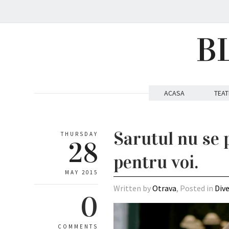
B
ACASA
TEAT
Sarutul nu se 
THURSDAY
28
pentru voi.
MAY 2015
Written by
Otrava
, Posted in
Div
0
COMMENTS