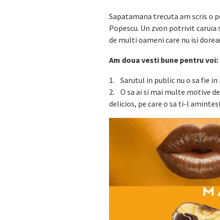
Sapatamana trecuta am scris o po
Popescu. Un zvon potrivit caruia s
de multi oameni care nu isi doreau 
Am doua vesti bune pentru voi:
1. Sarutul in public nu o sa fie in
2. O sa ai si mai multe motive de
delicios, pe care o sa ti-l amintes