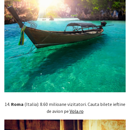
14.
Roma
(Italia): 8.60 milioane vizitatori. Cauta bilete ieftine
de avion pe
Vola.ro