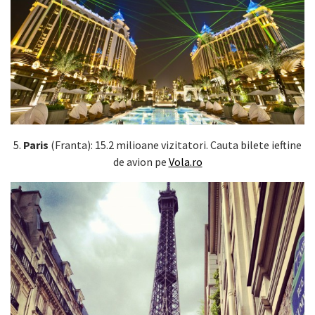
5.
Paris
(Franta): 15.2 milioane vizitatori. Cauta bilete ieftine
de avion pe
Vola.ro