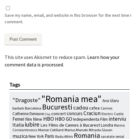
Save my name, email, and website in this browser for the next time I
comment.
This site uses Akismet to reduce spam.
Learn how your
comment data is processed
.
Tags
"Romania mea"
"Dragoste"
Ana Ularu
Bucuresti
cadou
cafea
barbati
Barcelona
Cannes
Craciun
concurs
concert
Catherine Deneuve
Electric Castle
Cluj
HBO
interviu
HBO GO
Femei
film
filme
Independenta Film
iubire
Italia
Les Films de Cannes à Bucarest
Londra
Marina
Marion Cotillard
Marius Manole
Constantinescu
Mihaela Glavan
Romania
muzica
Paris
New York
Radu Afrim
serial
sanatate