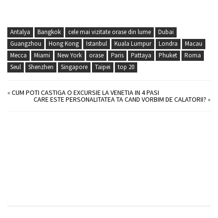
Antalya
Bangkok
cele mai vizitate orase din lume
Dubai
Guangzhou
Hong Kong
Istanbul
Kuala Lumpur
Londra
Macau
Mecca
Miami
New York
orase
Paris
Pattaya
Phuket
Roma
Seul
Shenzhen
Singapore
Taipei
top 20
«
CUM POTI CASTIGA O EXCURSIE LA VENETIA IN 4 PASI
CARE ESTE PERSONALITATEA TA CAND VORBIM DE CALATORII?
»