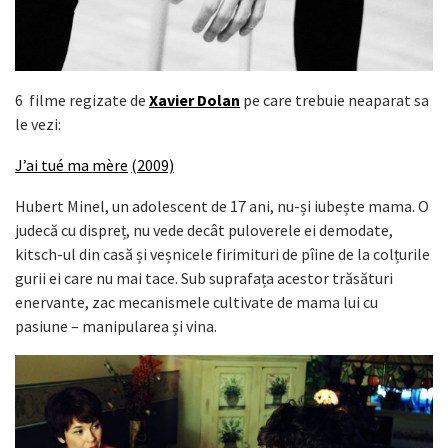
6
filme regizate de
Xavier Dolan
pe care trebuie neaparat sa
le vezi:
J’ai tué ma mère
(2009)
Hubert Minel, un adolescent de 17 ani, nu-și iubește mama. O
judecă cu dispreț, nu vede decât puloverele ei demodate,
kitsch-ul din casă și veșnicele firimituri de pîine de la colțurile
gurii ei care nu mai tace. Sub suprafața acestor trăsături
enervante, zac mecanismele cultivate de mama lui cu
pasiune – manipularea și vina.