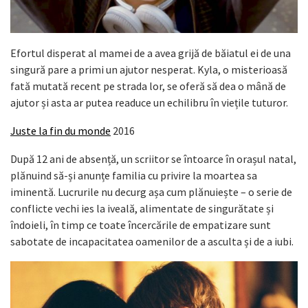
Efortul disperat al mamei de a avea grijă de băiatul ei de una
singură pare a primi un ajutor nesperat. Kyla, o misterioasă
fată mutată recent pe strada lor, se oferă să dea o mână de
ajutor și asta ar putea readuce un echilibru în viețile tuturor.
Juste la fin du monde
2016
După 12 ani de absență, un scriitor se întoarce în orașul natal,
plănuind să-și anunțe familia cu privire la moartea sa
iminentă. Lucrurile nu decurg așa cum plănuiește – o serie de
conflicte vechi ies la iveală, alimentate de singurătate și
îndoieli, în timp ce toate încercările de empatizare sunt
sabotate de incapacitatea oamenilor de a asculta și de a iubi.