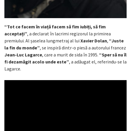
“Tot ce facem în viață facem să fim iubiți, să fim
acceptați”
, a declarat în lacrimi regizorul la primirea
premiului. Al șaselea lungmetraj al lui
Xavier Dolan
,
“Juste
la fin du monde”
, se inspiră dintr-o piesă a autorului francez
Jean-Luc Lagarce
, care a murit de sida în 1995.
“Sper să nu îl
fi dezamăgit acolo unde este”
, a adăugat el, referindu-se la
Lagarce.