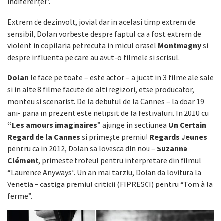
indiferenței”.
Extrem de dezinvolt, jovial dar in acelasi timp extrem de
sensibil, Dolan vorbeste despre faptul ca a fost extrem de
violent in copilaria petrecuta in micul orasel
Montmagny
si
despre influenta pe care au avut-o filmele si scrisul.
Dolan
le face pe toate – este actor – a jucat in 3 filme ale sale
si in alte 8 filme facute de alti regizori, etse producator,
monteu si scenarist. De la debutul de la Cannes – la doar 19
ani- pana in prezent este nelipsit de la festivaluri. In 2010 cu
“Les amours imaginaires
” ajunge in sectiunea
Un Certain
Regard de la Cannes
si primeşte premiul
Regards Jeunes
pentru ca in 2012, Dolan sa lovesca din nou –
Suzanne
Clément
, primeste trofeul pentru interpretare din filmul
“Laurence Anyways”. Un an mai tarziu, Dolan da lovitura la
Venetia – castiga premiul criticii (FIPRESCI) pentru “Tom à la
ferme”.