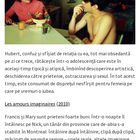
Hubert, confuz și sfîșiat de relația cu ea, tot mai obsedantă
pe zi ce trece, rătăcește într-o adolescență care este în
același timp tipică și atipică, îmbinînd descoperirea artistică,
deschiderea către prietenie, ostracizarea și sexul. În tot acest
timp, este consumat de disprețul nesfîrșit pentru femeia pe
care pe vremuri o iubea.
Les amours imaginaires
(2010)
Francis și Mary sunt prieteni foarte buni. Într-o noapte îl
întâlnesc pe Nick, un tânăr din provincie care de-abia s-a
stabilit în Montreal. Întâlnire după întâlnire, clipă după clipă,
măcinați de anumite semne – unele reale, altele imaginare,