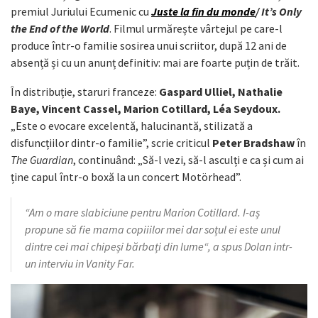
premiul Juriului Ecumenic cu
Juste la fin du monde
/ It’s Only
the End of the World
. Filmul urmărește vârtejul pe care-l
produce într-o familie sosirea unui scriitor, după 12 ani de
absență și cu un anunț definitiv: mai are foarte puțin de trăit.
În distribuție, staruri franceze:
Gaspard Ulliel, Nathalie
Baye, Vincent Cassel, Marion Cotillard, Léa Seydoux.
„Este o evocare excelentă, halucinantă, stilizată a
disfuncțiilor dintr-o familie”, scrie criticul
Peter Bradshaw
în
The Guardian
, continuând: „Să-l vezi, să-l asculți e ca și cum ai
ține capul într-o boxă la un concert Motörhead”.
“Am o mare slabiciune pentru Marion Cotillard. I-aș
propune să fie mama copiiilor mei dar soțul ei este unul
dintre cei mai chipeși bărbați din lume“, a spus Dolan intr-
un interviu in Vanity Far.