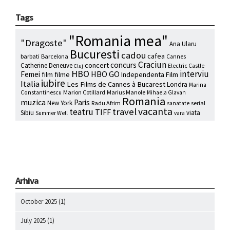
Tags
"Romania mea"
"Dragoste"
Ana Ularu
Bucuresti
cadou
cafea
barbati
Barcelona
Cannes
Craciun
concurs
concert
Catherine Deneuve
Electric Castle
Cluj
HBO
interviu
HBO GO
Femei
film
filme
Independenta Film
iubire
Italia
Les Films de Cannes à Bucarest
Londra
Marina
Marion Cotillard
Marius Manole
Constantinescu
Mihaela Glavan
Romania
muzica
Paris
New York
Radu Afrim
serial
sanatate
vacanta
travel
teatru
TIFF
Sibiu
viata
Summer Well
vara
Arhiva
October 2025
(1)
July 2025
(1)