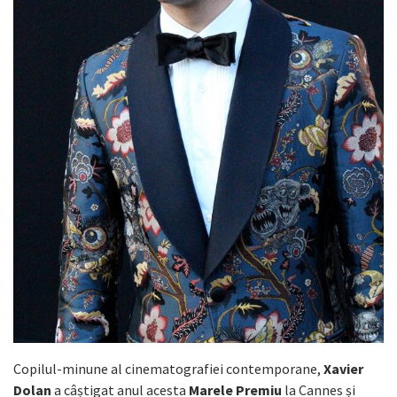
Copilul-minune al cinematografiei contemporane,
Xavier
Dolan
a câștigat anul acesta
Marele Premiu
la Cannes și