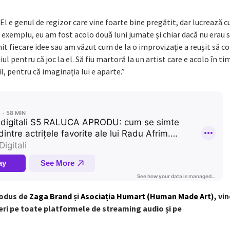
 El e genul de regizor care vine foarte bine pregătit, dar lucrează cu
e exemplu, eu am fost acolo două luni jumate și chiar dacă nu erau 
nit fiecare idee sau am văzut cum de la o improvizație a reușit să c
l pentru că joc la el. Să fiu martoră la un artist care e acolo în ti
l, pentru că imaginația lui e aparte.”
rodus de
Zaga Brand
și
Asociația Humart (Human Made Art)
, vi
ineri pe toate platformele de streaming audio și pe