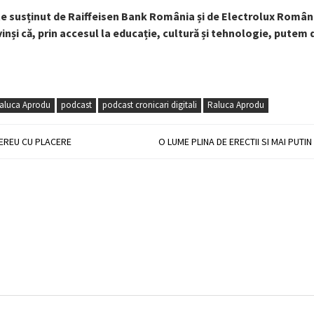
e susținut de Raiffeisen Bank România și de Electrolux Român
inși că, prin accesul la educație, cultură și tehnologie, putem
Raluca Aprodu
podcast
podcast cronicari digitali
Raluca Aprodu
MEREU CU PLACERE
O LUME PLINA DE ERECTII SI MAI PUTIN