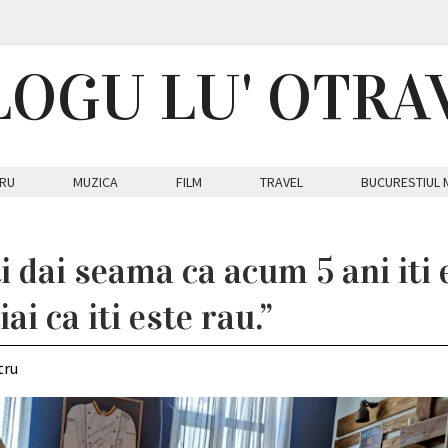
LOGU LU' OTRA
RU
MUZICA
FILM
TRAVEL
BUCURESTIUL 
iti dai seama ca acum 5 ani iti 
ai ca iti este rau.”
tru