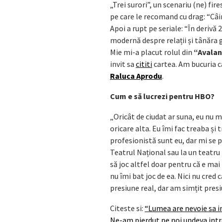
„Trei surori”, un scenariu (ne) fir
pe care le recomand cu drag: “Câini
Apoi a rupt pe seriale: “În derivă
modernă despre relații și tânăra g
Mie mi-a placut rolul din
“Avala
invit sa
cititi
cartea. Am bucuria ca
Raluca Aprodu
.
Cum e să lucrezi pentru HBO?
„Oricât de ciudat ar suna, eu nu 
oricare alta. Eu îmi fac treaba și 
profesionistă sunt eu, dar mi se par
Teatrul Național sau la un teatr
să joc altfel doar pentru că e ma
nu îmi bat joc de ea. Nici nu cred c
presiune real, dar am simțit presi
Citeste si:
“Lumea are nevoie sa in
Ne-am pierdut pe noi undeva intre 