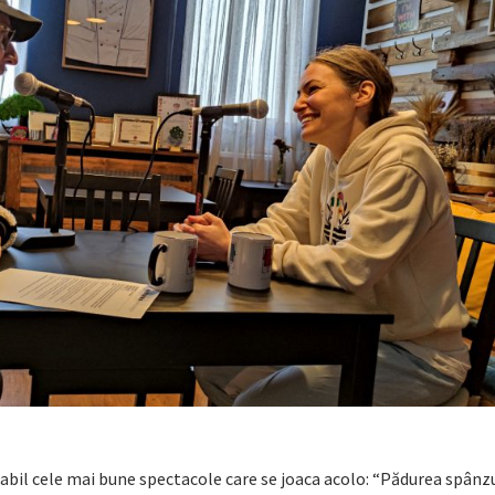
babil cele mai bune spectacole care se joaca acolo: “Pădurea spânzu