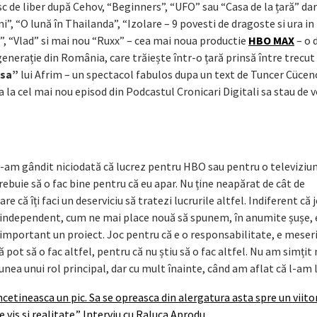
esc de liber după Cehov, “Beginners”, “UFO” sau “Casa de la țară” dar 
”, “O lună în Thailanda”, “Izolare – 9 povesti de dragoste si ura in 
 2”, “Vlad” si mai nou “Ruxx” – cea mai noua productie
HBO MAX
– o 
enerație din România, care trăiește într-o țară prinsă între trecut ș
nsa”
lui Afrim – un spectacol fabulos dupa un text de Tuncer Cücen
 la cel mai nou episod din Podcastul Cronicari Digitali sa stau de 
m-am gândit niciodată că lucrez pentru HBO sau pentru o televiziu
trebuie să o fac bine pentru că eu apar. Nu ține neapărat de cât de
e că îți faci un deserviciu să tratezi lucrurile altfel. Indiferent că j
u independent, cum ne mai place nouă să spunem, în anumite șușe, 
i important un proiect. Joc pentru că e o responsabilitate, e meser
ă pot să o fac altfel, pentru că nu știu să o fac altfel. Nu am simțit 
unea unui rol principal, dar cu mult înainte, când am aflat că l-am l
cetineasca un pic. Sa se opreasca din alergatura asta spre un viito
vis si realitate.” Interviu cu Raluca Aprodu