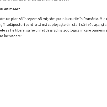
tru animale?
 Am un plan să începem să mișcăm puțin lucrurile în România. Mie 
 în adăposturi pentru că mă copleșește din start să-i văd așa, și a
ele să fie libere, să fie un fel de grădină zoologică în care oamenii 
 la închisoare.”