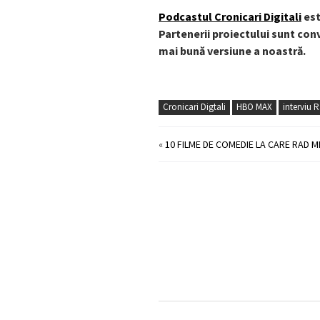
Podcastul Cronicari Digitali
est
Partenerii proiectului sunt conv
mai bună versiune a noastră.
Cronicari Digtali
HBO MAX
interviu 
«
10 FILME DE COMEDIE LA CARE RAD 