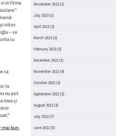
si in filme
November 2023
(1)
izolare.”
July 2023
(1)
dramă
i viitor.
April 2023
(2)
oğlu – va
March 2023
(2)
vorba cu
February 2023
(2)
December 2022
(1)
ne ca
November 2022
(4)
October 2022
(2)
oc la
eu nu pot
September 2022
(2)
ia mea și
August 2022
(3)
nicio
uat.”
July 2022
(7)
r mai bun.
June 2022
(5)