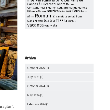
interviu
Italia
Les Films de
Cannes à Bucarest
Londra
Marina
Marion Cotillard
Marius Manole
Constantinescu
muzica
Paris
New York
Radu
Mihaela Glavan
Romania
Sibiu
Afrim
serial
sanatate
travel
teatru
TIFF
Summer Well
vacanta
viata
vara
Arhiva
October 2025
(1)
July 2025
(1)
October 2024
(2)
May 2024
(1)
February 2024
(1)
raţilor”,