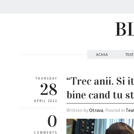
B
ACASA
TEAT
“Trec anii. Si 
THURSDAY
28
bine cand tu sti
APRIL 2022
Written by
Otrava
, Posted in
Tea
0
COMMENTS