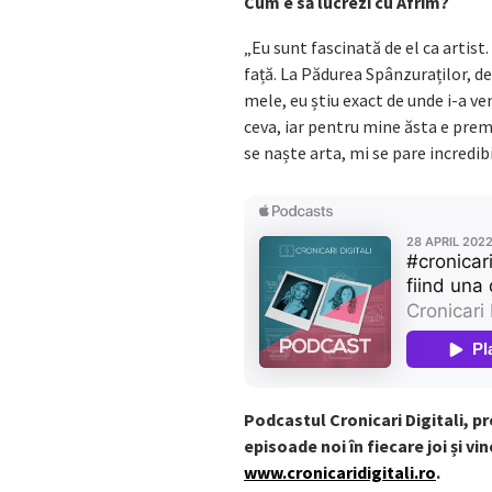
Cum e să lucrezi cu Afrim?
„Eu sunt fascinată de el ca artist.
față. La Pădurea Spânzuraților, d
mele, eu știu exact de unde i-a ve
ceva, iar pentru mine ăsta e premiu
se naște arta, mi se pare incredibi
Podcastul Cronicari Digitali, p
episoade noi în fiecare joi și v
www.cronicaridigitali.ro
.