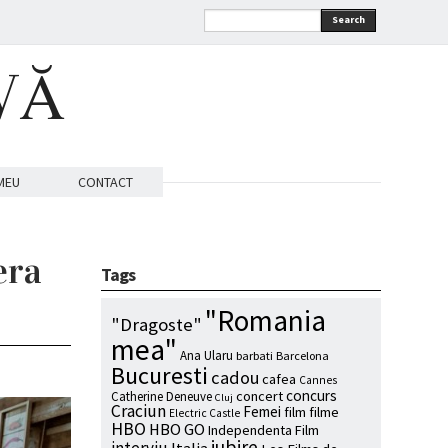
Search
VĂ
MEU
CONTACT
era
Tags
"Romania
"Dragoste"
mea"
Ana Ularu
barbati
Barcelona
Bucuresti
cadou
cafea
Cannes
concurs
concert
Catherine Deneuve
Cluj
Craciun
Femei
film
filme
Electric Castle
HBO
HBO GO
Independenta Film
iubire