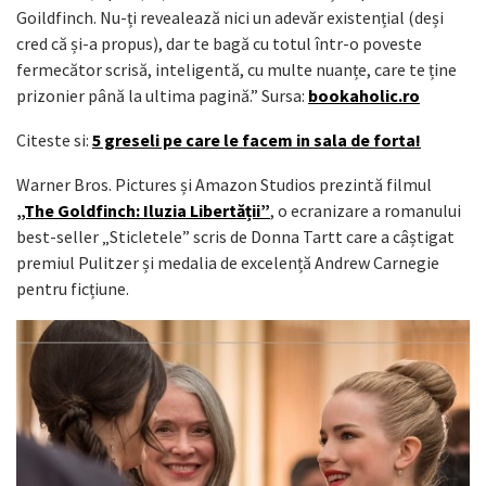
Goildfinch. Nu-ți revealează nici un adevăr existențial (deși
cred că și-a propus), dar te bagă cu totul într-o poveste
fermecător scrisă, inteligentă, cu multe nuanțe, care te ține
prizonier până la ultima pagină.” Sursa:
bookaholic.ro
Citeste si:
5 greseli pe care le facem in sala de forta!
Warner Bros. Pictures și Amazon Studios prezintă filmul
„The Goldfinch: Iluzia Libertății”
, o ecranizare a romanului
best-seller „Sticletele” scris de Donna Tartt care a câștigat
premiul Pulitzer și medalia de excelență Andrew Carnegie
pentru ficțiune.