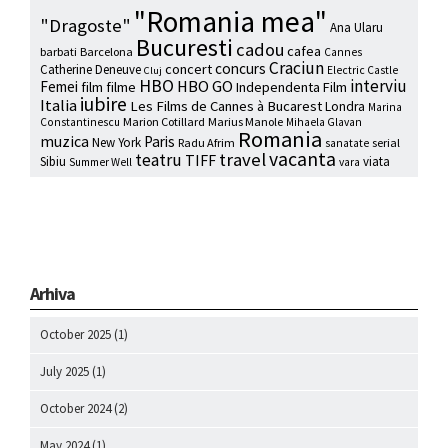
"Romania mea"
"Dragoste"
Ana Ularu
Bucuresti
cadou
cafea
barbati
Barcelona
Cannes
Craciun
concurs
concert
Catherine Deneuve
Electric Castle
Cluj
HBO
interviu
HBO GO
Femei
film
filme
Independenta Film
iubire
Italia
Les Films de Cannes à Bucarest
Londra
Marina
Marion Cotillard
Marius Manole
Constantinescu
Mihaela Glavan
Romania
muzica
Paris
New York
Radu Afrim
serial
sanatate
vacanta
travel
teatru
TIFF
Sibiu
viata
Summer Well
vara
Arhiva
October 2025
(1)
July 2025
(1)
October 2024
(2)
May 2024
(1)