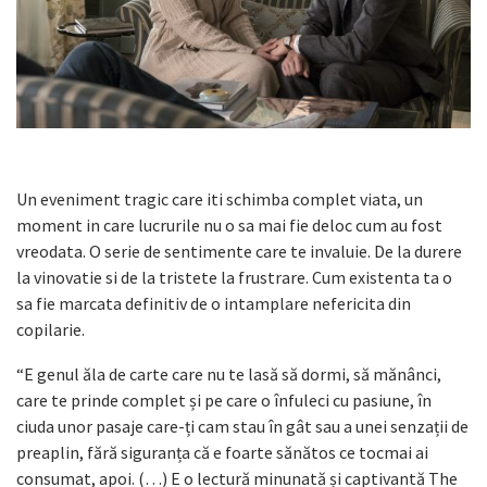
Un eveniment tragic care iti schimba complet viata, un
moment in care lucrurile nu o sa mai fie deloc cum au fost
vreodata. O serie de sentimente care te invaluie. De la durere
la vinovatie si de la tristete la frustrare. Cum existenta ta o
sa fie marcata definitiv de o intamplare nefericita din
copilarie.
“E genul ăla
de carte care nu te lasă să dormi, să mănânci,
care te prinde complet și pe care o înfuleci cu pasiune, în
ciuda unor pasaje care-ți cam stau în gât sau a unei senzații de
preaplin, fără siguranța că e foarte sănătos ce tocmai ai
consumat, apoi. (…) E o lectură minunată și captivantă The