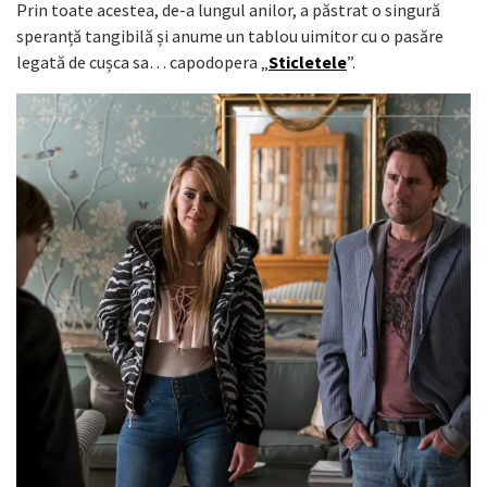
Prin toate acestea, de-a lungul anilor, a păstrat o singură
speranță tangibilă și anume un tablou uimitor cu o pasăre
legată de cușca sa… capodopera „
Sticletele
”.