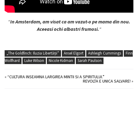
“
In Amsterdam, am visat ca am vazut-o pe mama din nou.
Aceeasi ochi albastri frumosi.
“
„The Goldfinch: Iluzia Libertății”
Ansel Elgort
Ashleigh Cummings
Finn
Wolfhard
Luke Wilson
Nicole Kidman
Sarah Paulson
«
“CULTURA INSEAMNA LARGIREA MINTII SI A SPIRITULUI.”
REVOLTA E UNICA SALVARE!
»