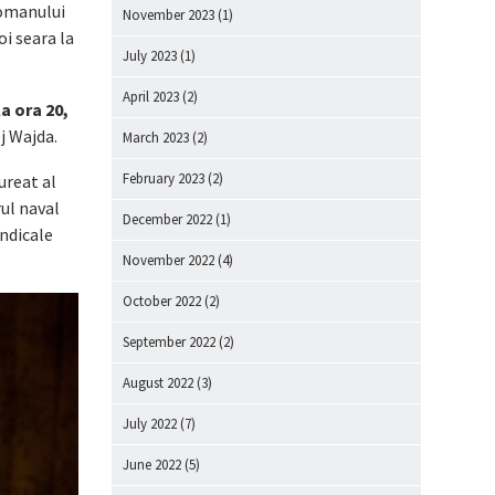
romanului
November 2023
(1)
oi seara la
July 2023
(1)
April 2023
(2)
la ora 20,
ej Wajda.
March 2023
(2)
February 2023
(2)
ureat al
rul naval
December 2022
(1)
indicale
November 2022
(4)
October 2022
(2)
September 2022
(2)
August 2022
(3)
July 2022
(7)
June 2022
(5)