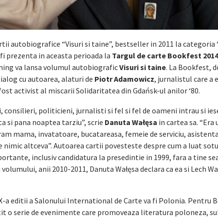
ii autobiografice “Visuri si taine”, bestseller in 2011 la categoria 
fi prezenta in aceasta perioada la
Targul de carte Bookfest 201
hing va lansa volumul autobiografic
Visuri si taine
. La Bookfest, 
ialog cu autoarea, alaturi de
Piotr Adamowicz
, jurnalistul care a
ost activist al miscarii Solidaritatea din Gdańsk-ul anilor ‘80.
consilieri, politicieni, jurnalisti si fel si fel de oameni intrau si ie
 si pana noaptea tarziu”, scrie
Danuta Wałęsa
in cartea sa. “Era
eram mama, invatatoare, bucatareasa, femeie de serviciu, asistent
imic altceva”. Autoarea cartii povesteste despre cum a luat sotul
ortante, inclusiv candidatura la presedintie in 1999, fara a tine se
i volumului, anii 2010-2011, Danuta Wałęsa declara ca ea si Lech Wa
IX-a editii a Salonului International de Carte va fi Polonia. Pentru
tit o serie de evenimente care promoveaza literatura poloneza, s