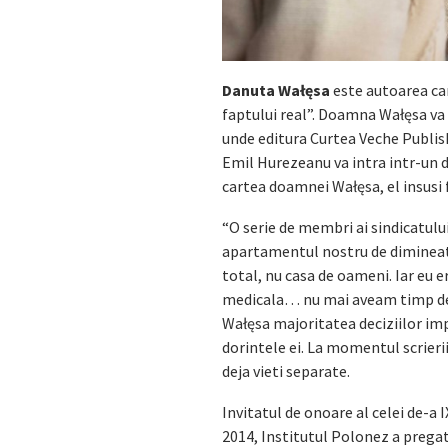
Danuta Wałęsa
este autoarea cart
faptului real”. Doamna Wałęsa va 
unde editura Curtea Veche Publis
Emil Hurezeanu va intra intr-un d
cartea doamnei Wałęsa, el insusi f
“O serie de membri ai sindicatului, 
apartamentul nostru de dimineata
total, nu casa de oameni. Iar eu 
medicala… nu mai aveam timp de n
Wałęsa majoritatea deciziilor imp
dorintele ei. La momentul scrieri
deja vieti separate.
Invitatul de onoare al celei de-a 
2014, Institutul Polonez a prega