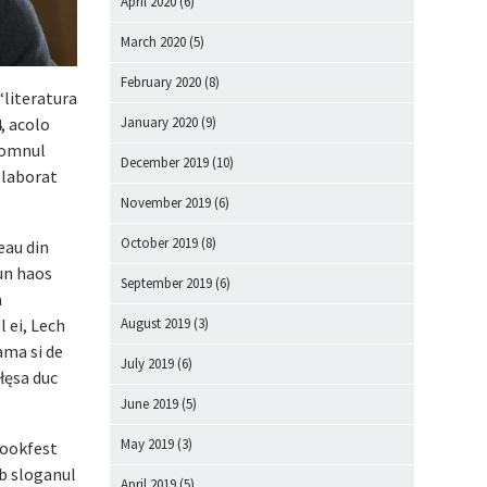
April 2020
(6)
March 2020
(5)
February 2020
(8)
“literatura
4
, acolo
January 2020
(9)
domnul
December 2019
(10)
 elaborat
November 2019
(6)
October 2019
(8)
seau din
 un haos
September 2019
(6)
a
 ei, Lech
August 2019
(3)
ama si de
July 2019
(6)
łęsa duc
June 2019
(5)
May 2019
(3)
 Bookfest
ub sloganul
April 2019
(5)