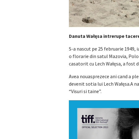
Danuta Wałęsa intrerupe tacer
S-a nascut pe 25 februarie 1949, 
o florarie din satul Mazovia, Polo
casatorit cu Lech Wałęsa, a fost d
Avea nouasprezece ani cand a plec
devenit sotia lui Lech Wałęsa.A na
“Visuri si taine”.