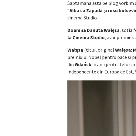
Saptamana asta pe blog vorbim 
“
Alba ca Zapada și rosu bolsevi
cinema Studio.
Doamna Danuta Wałęsa
, sotia 
la Cinema Studio
, avanpremiera
Wałęsa
(titlul original
Wałęsa: 
premiului Nobel pentru pace si pr
din
Gdańsk
in anii protestelor i
independente din Europa de Est, S