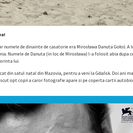
ea!
iar numele de dinainte de casatorie era Mirosława Danuta Gołoś. A l
nia. Numele de Danuta (in loc de Mirosława) l-a folosit abia dupa c
orinta lui.
at din satul natal din Mazovia, pentru a veni la Gdańsk. Doi ani mai
scut opt copii a caror fotografie apare si pe coperta cartii autobi