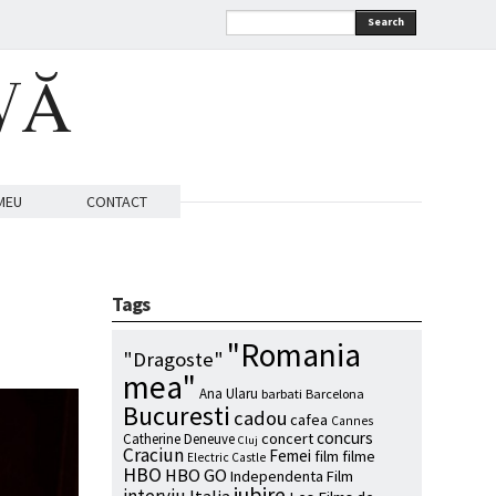
Search
VĂ
MEU
CONTACT
Tags
"Romania
"Dragoste"
mea"
Ana Ularu
barbati
Barcelona
Bucuresti
cadou
cafea
Cannes
concurs
concert
Catherine Deneuve
Cluj
Craciun
Femei
film
filme
Electric Castle
HBO
HBO GO
Independenta Film
iubire