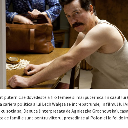
at puternic se dovedeste a fi o femeie si mai puternica. In cazul lui
 cariera politica a lui Lech Wałęsa se intrepatrunde, in filmul lui 
ia cu sotia sa, Danuta (interpretata de Agnieszka Grochowska), casa
ce de familie sunt pentru viitorul presedinte al Poloniei la fel de