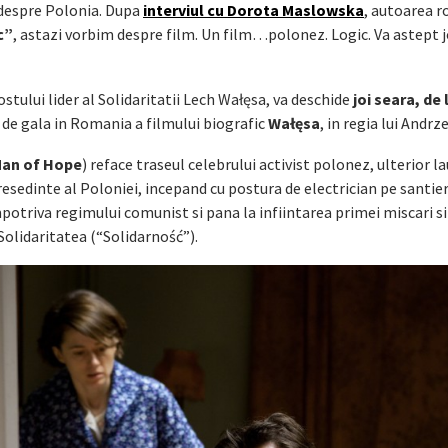
despre Polonia. Dupa
interviul cu
Dorota Maslowska
, autoarea 
c”
, astazi vorbim despre film. Un film…polonez. Logic. Va astept j
fostului lider al Solidaritatii Lech Wałęsa, va deschide
joi seara, de 
 de gala in Romania a filmului biografic
Wałęsa
, in regia lui Andrz
Man of Hope
) reface traseul celebrului activist polonez, ulterior la
esedinte al Poloniei, incepand cu postura de electrician pe santie
mpotriva regimului comunist si pana la infiintarea primei miscari s
olidaritatea (“Solidarność”).