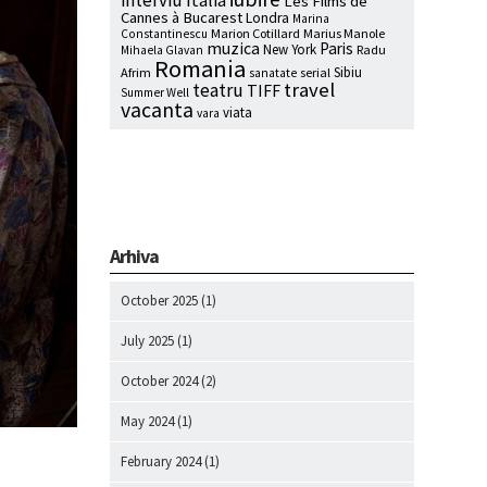
interviu
Italia
Les Films de
Cannes à Bucarest
Londra
Marina
Marion Cotillard
Marius Manole
Constantinescu
muzica
Paris
New York
Radu
Mihaela Glavan
Romania
Sibiu
Afrim
serial
sanatate
travel
teatru
TIFF
Summer Well
vacanta
viata
vara
Arhiva
October 2025
(1)
July 2025
(1)
October 2024
(2)
May 2024
(1)
February 2024
(1)