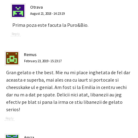
Otrava
August 21, 2018 - 14:23:19
Prima poza este facuta la Puro&Bio.
Reply
Remus
February 23, 2019 - 15:23:17
Gran gelato e the best. Mie nu mi place inghetata de fel dar
aceasta e superba, mai ales cea cu iaurt si portocale si
cheesskake ul e genial. Am fost si la Emilia in centru vechi
dar nu m a dat pe spate. Delicii nici atat, libanezii au jeg
efectiv pe blat si pana la irma ce stiu libanezii de gelato
serios!
Reply
Amza