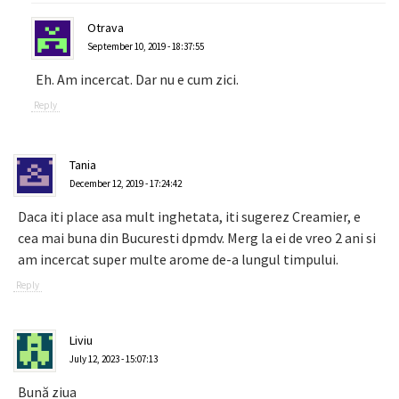
Otrava
September 10, 2019 - 18:37:55
Eh. Am incercat. Dar nu e cum zici.
Reply
Tania
December 12, 2019 - 17:24:42
Daca iti place asa mult inghetata, iti sugerez Creamier, e
cea mai buna din Bucuresti dpmdv. Merg la ei de vreo 2 ani si
am incercat super multe arome de-a lungul timpului.
Reply
Liviu
July 12, 2023 - 15:07:13
Bună ziua