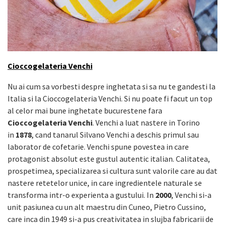
Cioccogelateria Venchi
Nu ai cum sa vorbesti despre inghetata si sa nu te gandesti la
Italia si la Cioccogelateria Venchi. Si nu poate fi facut un top
al celor mai bune inghetate bucurestene fara
Cioccogelateria Venchi
. Venchi a luat nastere in Torino
in
1878
, cand tanarul Silvano Venchi a deschis primul sau
laborator de cofetarie. Venchi spune povestea in care
protagonist absolut este gustul autentic italian. Calitatea,
prospetimea, specializarea si cultura sunt valorile care au dat
nastere retetelor unice, in care ingredientele naturale se
transforma intr-o experienta a gustului. In
2000
, Venchi si-a
unit pasiunea cu un alt maestru din Cuneo, Pietro Cussino,
care inca din 1949 si-a pus creativitatea in slujba fabricarii de