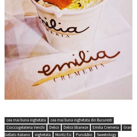
cea mai buna inghetata
cea mai buna inghetata din Bucuresti
Cioccogelateria Venchi
Delicii
Delicii libaneze
Emilia Cremeria
Gran
Gellato Italiano
inghetata
Moritz Eis
Puro&Bio
Sweetology