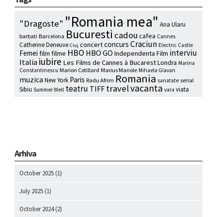
"Romania mea"
"Dragoste"
Ana Ularu
Bucuresti
cadou
cafea
barbati
Barcelona
Cannes
Craciun
concurs
concert
Catherine Deneuve
Electric Castle
Cluj
HBO
interviu
HBO GO
Femei
film
filme
Independenta Film
iubire
Italia
Les Films de Cannes à Bucarest
Londra
Marina
Marion Cotillard
Marius Manole
Constantinescu
Mihaela Glavan
Romania
muzica
Paris
New York
Radu Afrim
serial
sanatate
vacanta
travel
teatru
TIFF
Sibiu
viata
Summer Well
vara
Arhiva
October 2025
(1)
July 2025
(1)
October 2024
(2)