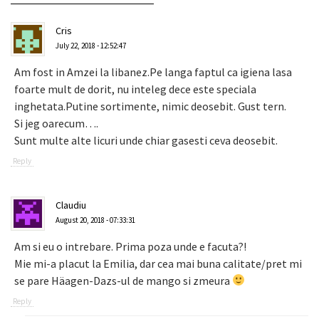
Cris
July 22, 2018 - 12:52:47
Am fost in Amzei la libanez.Pe langa faptul ca igiena lasa
foarte mult de dorit, nu inteleg dece este speciala
inghetata.Putine sortimente, nimic deosebit. Gust tern.
Si jeg oarecum….
Sunt multe alte licuri unde chiar gasesti ceva deosebit.
Reply
Claudiu
August 20, 2018 - 07:33:31
Am si eu o intrebare. Prima poza unde e facuta?!
Mie mi-a placut la Emilia, dar cea mai buna calitate/pret mi
se pare Häagen-Dazs-ul de mango si zmeura
Reply