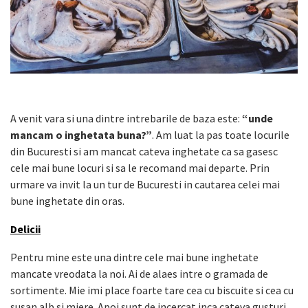
A venit vara si una dintre intrebarile de baza este:
“unde
mancam o inghetata buna?”
. Am luat la pas toate locurile
din Bucuresti si am mancat cateva inghetate ca sa gasesc
cele mai bune locuri si sa le recomand mai departe. Prin
urmare va invit la un tur de Bucuresti in cautarea celei mai
bune inghetate din oras.
Delicii
Pentru mine este una dintre cele mai bune inghetate
mancate vreodata la noi. Ai de alaes intre o gramada de
sortimente. Mie imi place foarte tare cea cu biscuite si cea cu
susan alb si miere. Apoi sunt de incercat inca cateva gusturi