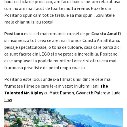
baut o sticla de prosecco, am facut baie si ne-am relaxat asa
cum nu am mai facut de foarte multa vreme. Pozele din
Positano spun cam tot ce trebuie sa mai spun…cuvintele
mele chiar nu isi au rostul.
Positano
este cel mai romantic orasel de pe
Coasta Amalfi
si insumeaza tot ceea ce are mai frumos Coasta Amalfitana:
peisaje specatculoase, o tona de culoare, casa care parca zici
ca sunt facute din LEGO si o vegetatie incredibila. Positano
este amplasat la poalele muntilor Lattari si ofera cea mai
frumoasa priveliste de pe intreaga coasta.
Positano este locul unde s-a filmat unul dintre cele mai
frumoase filme pe care le-am vazut in ultimii ani:
The
Talented Mr. Ripley
cu
Matt Damon
,
Gwyneth Paltrow
,
Jude
Law
.