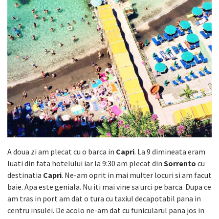
A doua zi am plecat cu o barca in
Capri
. La 9 dimineata eram
luati din fata hotelului iar la 9:30 am plecat din
Sorrento
cu
destinatia
Capri
. Ne-am oprit in mai multer locuri si am facut
baie. Apa este geniala. Nu iti mai vine sa urci pe barca. Dupa ce
am tras in port am dat o tura cu taxiul decapotabil pana in
centru insulei. De acolo ne-am dat cu funicularul pana jos in