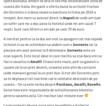
spectaculoasa. Amalfi se afla in cea mai incantatoare zona de
coasta din Italia. Am gasit o oferta buna la un hotel frumos
din Sorrento si a doua noastra aventura in Italia pe 2016 a
inceput. Am mers cu avionul direct la
Napoli
de unde am luat
un sofer care ne-a dus pana la hotelul unde ne-am cazat 7
nopti. Sunt cam 50 km si am dat pe cam 70 de euro.
A meritat pentru ca la dus am vrut sa ajungem cat mai repede
la hotel si sa ne schimbam sa vedem cum e
Sorrento
iar la
plecare am avut avionul la 9 dimineata.
Sorrento
este un
oras superb. Este locul ideal in care merita sa stai daca vrei sa
faci o vacanta in
Amalfi
. Orasul este mare, poti sa gasesti o
cazare ok la un pret decent, oraselul este plin de carciumi
unde mananci genial la un pret bun. Si tot din Sorrento poti
sa te deplasezi cel mai bine catre celelalte destinatii de pe
coasta – fie ca este vorba despre
Positano, Amalfi, Ravello
.
Sotia mea este responsabila de achizitionarea biletelor
pentru vacanta asta. Cel mai bun last minute ever
Cand vorbesti despre zona asta incredibila a Italiei te