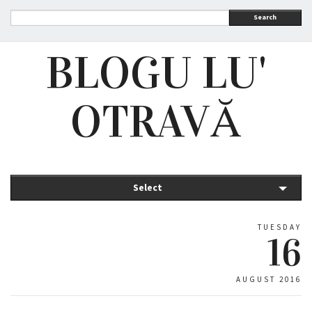
Search
BLOGU LU'
OTRAVĂ
Select
TUESDAY
16
AUGUST 2016