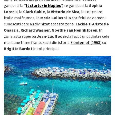
gandesti la “
It starter in Naples
”, te gandesti la
Sophia
Loren
si la
Clark Gable
, la
Vittorio de Sica
, la tot ce are
Italia mai frumos, la
Maria Callas
si la tot felul de oameni
cunoscuti care au divinizat aceasta zona:
Jackie si Aristotle
Onassis, Richard Wagner, Goethe sau Henrik Ibsen
. In
zona asta superba
Jean-Luc Godard
a facut unul dintre cele
mai bune filme frantuzesti din istorie:
Contempt (1963)
cu
Brigitte Bardot
in rol principal.