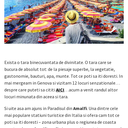
Exista o tara binecuvantata de divinitate. O tara care se
bucura de absolut tot: de la piesaje superbe, la vegetatie,
gastonomie, bauturi, apa, munte. Tot ce poti sa iti doresti. In
mai mergeam in Genova si vizitam 12 locuri senzationale…
despre care puteti sa cititi
AICI
…acum a venit randul altor
locuri minunata din aceea si tara.
Si uite asa am ajuns in Paradisul din
Amalfi
. Una dintre cele
mai populare statiuni turistice din Italia si ofera cam tot ce
poti sa iti doresti – zona urbana plus o regiunea de coasta