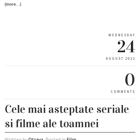
(more…)
WEDNESDAY
24
AUGUST 2022
0
COMMENTS
Cele mai asteptate seriale
si filme ale toamnei
Written by
Otrava
, Posted in
Film