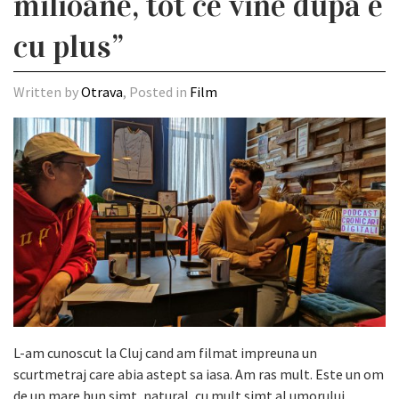
milioane, tot ce vine dupa e
cu plus”
Written by
Otrava
, Posted in
Film
L-am cunoscut la Cluj cand am filmat impreuna un
scurtmetraj care abia astept sa iasa. Am ras mult. Este un om
de un mare bun simt, natural, cu mult simt al umorului,