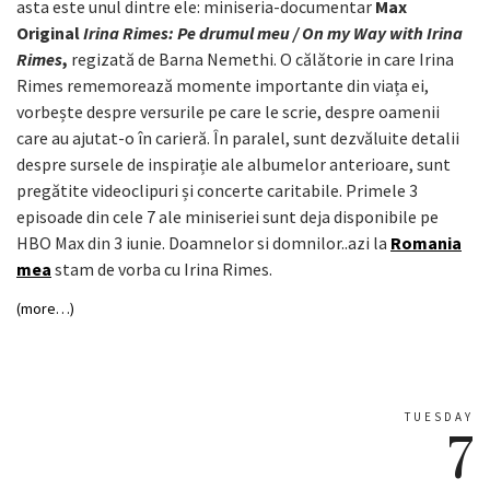
asta este unul dintre ele: miniseria-documentar
Max
Original
Irina Rimes: Pe drumul meu / On my Way with Irina
Rimes
,
regizată de Barna Nemethi.
O călătorie in care Irina
Rimes rememorează momente importante din viața ei,
vorbește despre versurile pe care le scrie, despre oamenii
care au ajutat-o în carieră. În paralel, sunt dezvăluite detalii
despre sursele de inspirație ale albumelor anterioare, sunt
pregătite videoclipuri și concerte caritabile. Primele 3
episoade din cele 7 ale miniseriei sunt deja disponibile pe
HBO Max din 3 iunie. Doamnelor si domnilor..azi la
Romania
mea
stam de vorba cu Irina Rimes.
(more…)
TUESDAY
7