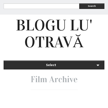
Search
BLOGU LU'
OTRAVĂ
Select
Film Archive