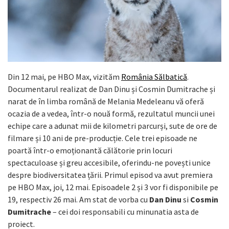
Din 12 mai, pe HBO Max, vizităm
România Sălbatică
.
Documentarul realizat de Dan Dinu și Cosmin Dumitrache și
narat de în limba română de Melania Medeleanu vă oferă
ocazia de a vedea, într-o nouă formă, rezultatul muncii unei
echipe care a adunat mii de kilometri parcurși, sute de ore de
filmare și 10 ani de pre-producție. Cele trei episoade ne
poartă într-o emoționantă călătorie prin locuri
spectaculoase și greu accesibile, oferindu-ne povești unice
despre biodiversitatea țării. Primul episod va avut premiera
pe HBO Max, joi, 12 mai. Episoadele 2 și 3 vor fi disponibile pe
19, respectiv 26 mai. Am stat de vorba cu
Dan Dinu
si
Cosmin
Dumitrache
– cei doi responsabili cu minunatia asta de
proiect.