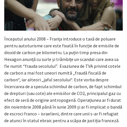
Începutul anului 2008 – Franța introduce o taxă de poluare
pentru autoturisme care este fixată în funcție de emisiile de
dioxid de carbon pe kilometru. La puțin timp presa din
Hexagon anunță cu surle și trâmbițe un scandal care avea sa
fie numit “frauda secolului”. Evaziunea de TVA privind cotele
de carbon a mai fost uneori numită „fraudă fiscală de
carbon“, iar alteori „jaful secolului“. Este vorba despre
încercarea de a specula schimbul de carbon, de fapt schimbul
de drepturi (sau cote) ale emisiilor de CO2, principalul gaz cu
efect de seră de origine antropogenă. Operațiunea ar fi durat
din noiembrie 2008 până în iunie 2009 și ar fi implicat o bandă
de escroci franco – israelieni, dintre care unii s-ar fi refugiat
de atunci în statul ebraic pentru a scăpa de justiția franceză.