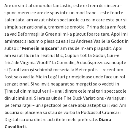
Are un simt al umorului fantastic, este extrem de sincera –
spune mereu ce are de spus intr-un mod franc – este foarte
talentata, am vazut niste spectacole cu ea in care este pur si
simplu senzationala, transmite emotie. Prima data am fost
sa vad Deformații la Green si mi-a placut foarte tare. Apoi imi
amintesc si acum o piesa cu ea si cu Andreea Vasile la Godot in
subsol: “
Femei în mișcare
” am ras de m-am prapadit. Apoi
am vazut Iluzii la Teatrul Mic, Cupluri tot la Godor, Cui i-e
frică de Virginia Woolf? la Comedie, A douăsprezecea noapte
si Țarul Ivan își schimbă meseria la Metropolis…recent am
fost sa o vad la Mic in Legături primejdioase unde face un rol
senzational. Si va invit neaparat sa mergeti sa o vedeti in
Ținutul din miezul verii – unul dintre cele mai tari spectacole
din ultimii ani. Si era sa uit de The Duck Variations -Variațiuni
pe tema raței – un spectacol pe care abia astept sa il vad. Am
bucuria si placerea sa stau de vorba la Podcastul Cronicari
Digitali cu una dintre actritele mele preferate:
Diana
Cavallioti.