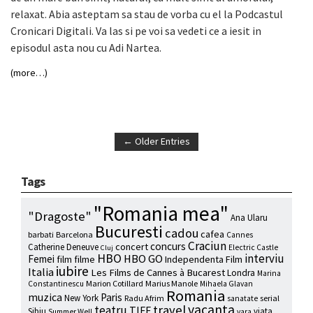
relaxat. Abia asteptam sa stau de vorba cu el la Podcastul
Cronicari Digitali. Va las si pe voi sa vedeti ce a iesit in
episodul asta nou cu Adi Nartea.
(more…)
← Older Entries
Tags
"Romania mea"
"Dragoste"
Ana Ularu
Bucuresti
cadou
cafea
barbati
Barcelona
Cannes
Craciun
concurs
concert
Catherine Deneuve
Electric Castle
Cluj
HBO
interviu
HBO GO
Femei
film
filme
Independenta Film
iubire
Italia
Les Films de Cannes à Bucarest
Londra
Marina
Marion Cotillard
Marius Manole
Constantinescu
Mihaela Glavan
Romania
muzica
Paris
New York
Radu Afrim
serial
sanatate
vacanta
travel
teatru
TIFF
Sibiu
viata
Summer Well
vara