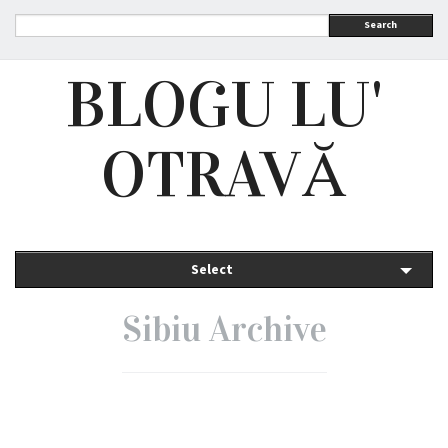
Search
BLOGU LU'
OTRAVĂ
Select
Sibiu Archive