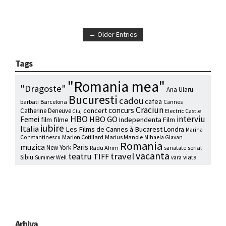
← Older Entries
Tags
"Romania mea"
"Dragoste"
Ana Ularu
Bucuresti
cadou
cafea
barbati
Barcelona
Cannes
Craciun
concurs
concert
Catherine Deneuve
Electric Castle
Cluj
HBO
interviu
HBO GO
Femei
film
filme
Independenta Film
iubire
Italia
Les Films de Cannes à Bucarest
Londra
Marina
Marion Cotillard
Marius Manole
Constantinescu
Mihaela Glavan
Romania
muzica
Paris
New York
Radu Afrim
serial
sanatate
vacanta
travel
teatru
TIFF
Sibiu
viata
Summer Well
vara
Arhiva