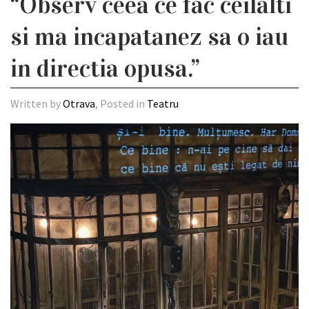
“Observ ceea ce fac ceilalti
si ma incapatanez sa o iau
in directia opusa.”
Written by
Otrava
, Posted in
Teatru