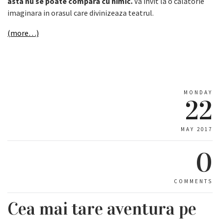
asta nu se poate compara cu nimic.
Va invit la o calatorie
imaginara in orasul care divinizeaza teatrul.
(more…)
MONDAY
22
MAY 2017
0
COMMENTS
Cea mai tare aventura pe