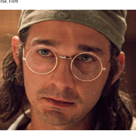
erse
,
Film