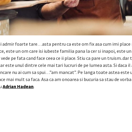
 ii admir foarte tare…asta pentru ca este om fix asa cum imi plac
e, este un om care isi iubeste familia pana la cer si inapoi, este un
vede pe fata cand face ceea ce ii place. Stiu ca pare un truism..dar 
hiar este unul dintre cele mai tari lucruri de pe lumea asta. Si daca il
care nu ai cum sa spui…”am mancat”. Pe langa toate astea este 
ace mai mult sa faca. Asa ca am onoarea si bucuria sa stau de vorba
eu
Adrian Hadean
.