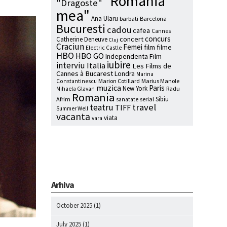
"Romania
"Dragoste"
mea"
Ana Ularu
barbati
Barcelona
Bucuresti
cadou
cafea
Cannes
concurs
concert
Catherine Deneuve
Cluj
Craciun
Femei
film
filme
Electric Castle
HBO
HBO GO
Independenta Film
iubire
interviu
Italia
Les Films de
Cannes à Bucarest
Londra
Marina
Marion Cotillard
Marius Manole
Constantinescu
muzica
Paris
New York
Radu
Mihaela Glavan
Romania
Sibiu
Afrim
serial
sanatate
travel
teatru
TIFF
Summer Well
vacanta
viata
vara
Arhiva
October 2025
(1)
July 2025
(1)