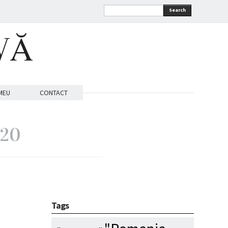
Search
VĂ
MEU
CONTACT
020
Tags