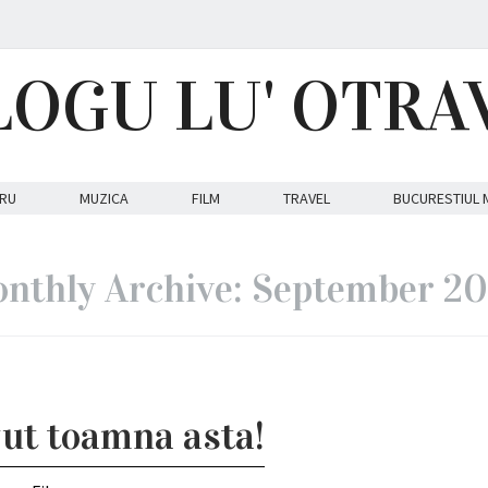
LOGU LU' OTRA
RU
MUZICA
FILM
TRAVEL
BUCURESTIUL 
nthly Archive: September 2
zut toamna asta!