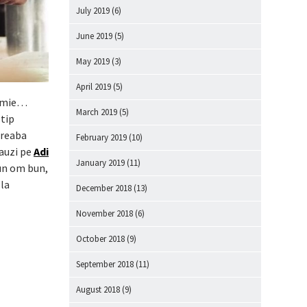
July 2019
(6)
June 2019
(5)
May 2019
(3)
April 2019
(5)
e mie…
March 2019
(5)
 tip
treaba
February 2019
(10)
 auzi pe
Adi
January 2019
(11)
un om bun,
 la
December 2018
(13)
November 2018
(6)
October 2018
(9)
September 2018
(11)
August 2018
(9)