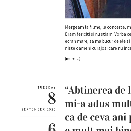
Mergeam la filme, la concerte, m
Eram fericiti si nu stiam. Vorba c
ecran mare, sa ma bucur de ele si 
niste oameni curajosi care nu inc
(more…)
“Abtinerea de 
TUESDAY
8
mi-a adus multa
SEPTEMBER 2020
ca de ceva ani 
6
e mult mai bin