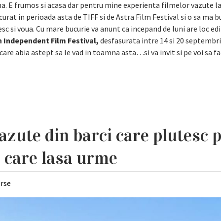
ma. E frumos si acasa dar pentru mine experienta filmelor vazute l
rat in perioada asta de TIFF si de Astra Film Festival si o sa ma bu
esc si voua. Cu mare bucurie va anunt ca incepand de luni are loc edi
n Independent Film Festival,
desfasurata intre 14 si 20 septembri
care abia astept sa le vad in toamna asta…si va invit si pe voi sa fa
azute din barci care plutesc p
e care lasa urme
erse