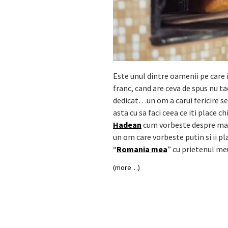
Este unul dintre oamenii pe care
franc, cand are ceva de spus nu tac
dedicat…un om a carui fericire se 
asta cu sa faci ceea ce iti place c
Hadean
cum vorbeste despre man
un om care vorbeste putin si ii pl
“
Romania mea
” cu prietenul m
(more…)