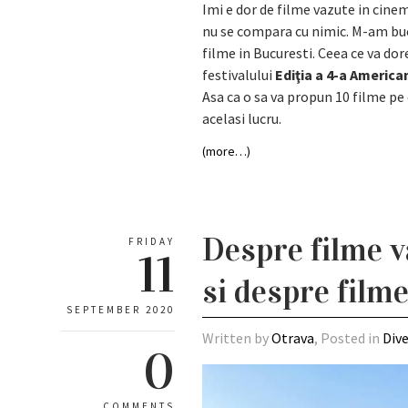
Imi e dor de filme vazute in cine
nu se compara cu nimic. M-am bucu
filme in Bucuresti. Ceea ce va dor
festivalului
Ediţia a 4-a America
Asa ca o sa va propun 10 filme pe 
acelasi lucru.
(more…)
Despre filme v
FRIDAY
11
si despre film
SEPTEMBER 2020
Written by
Otrava
, Posted in
Div
0
COMMENTS