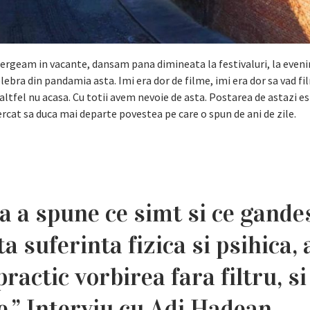
ergeam in vacante, dansam pana dimineata la festivaluri, la even
elebra din pandamia asta. Imi era dor de filme, imi era dor sa vad f
altfel nu acasa. Cu totii avem nevoie de asta. Postarea de astazi e
ercat sa duca mai departe povestea pe care o spun de ani de zile.
la a spune ce simt si ce gande
 suferinta fizica si psihica, 
practic vorbirea fara filtru, si
e.” Interviu cu Adi Hadean