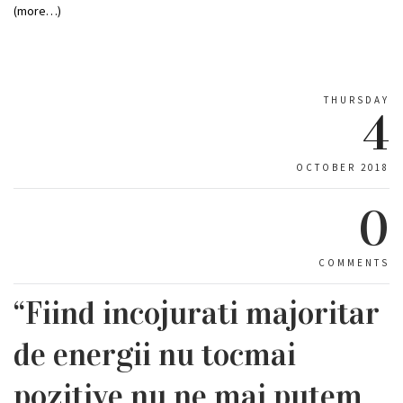
(more…)
THURSDAY
4
OCTOBER 2018
0
COMMENTS
“Fiind incojurati majoritar
de energii nu tocmai
pozitive nu ne mai putem