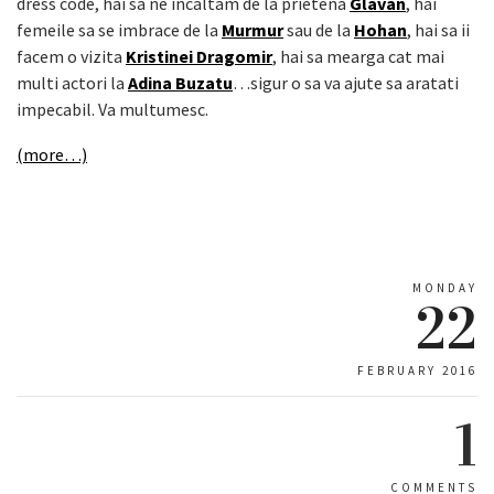
dress code, hai sa ne incaltam de la prietena
Glavan
, hai
femeile sa se imbrace de la
Murmur
sau de la
Hohan
, hai sa ii
facem o vizita
Kristinei Dragomir
, hai sa mearga cat mai
multi actori la
Adina Buzatu
…sigur o sa va ajute sa aratati
impecabil. Va multumesc.
(more…)
MONDAY
22
FEBRUARY 2016
1
COMMENTS