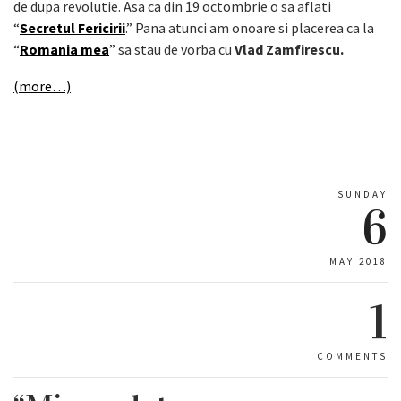
de dupa revolutie. Asa ca din 19 octombrie o sa aflati
“
Secretul Fericirii
.” Pana atunci am onoare si placerea ca la
“
Romania mea
” sa stau de vorba cu
Vlad Zamfirescu.
(more…)
SUNDAY
6
MAY 2018
1
COMMENTS