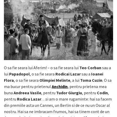
O sa fie seara lui Aferim! – o sa fie seara lui
Teo Corban
sau a
lui
Papadopol
, o sa fie seara
Rodicai Lazar
sau a
Ioanei
Flora
, o sa fie seara
Olimpiei Melinte
, a lui
Toma Cuzin
. O sa
ma bucur pentru prietenul
Anchidin
, pentru prietena mea
buna
Andreea Vasile
, pentru
Tudor Giurgiu
, pentru
Codin
,
pentru
Rodica Lazar
…si am o mare rugaminte: hai sa facem
din premiile asta un Cannes, un Berlin si de ce nu un Oscar al
nostru. Hai sa ne imbracam frumos, hai sa tinem cont de un