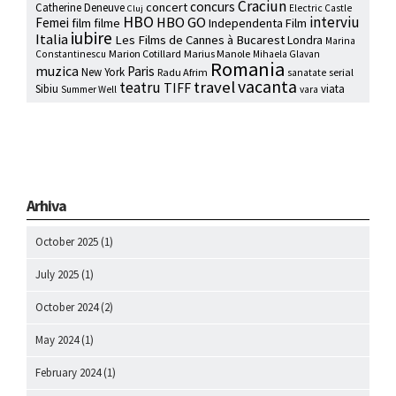
Craciun
concurs
concert
Catherine Deneuve
Electric Castle
Cluj
HBO
interviu
HBO GO
Femei
film
filme
Independenta Film
iubire
Italia
Les Films de Cannes à Bucarest
Londra
Marina
Marion Cotillard
Marius Manole
Constantinescu
Mihaela Glavan
Romania
muzica
Paris
New York
Radu Afrim
serial
sanatate
vacanta
travel
teatru
TIFF
Sibiu
viata
Summer Well
vara
Arhiva
October 2025
(1)
July 2025
(1)
October 2024
(2)
May 2024
(1)
February 2024
(1)