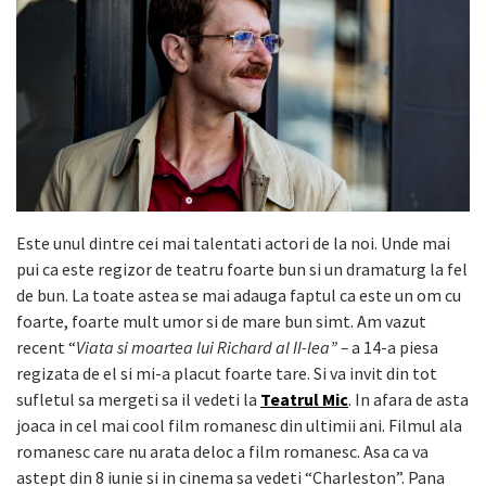
Este unul dintre cei mai talentati actori de la noi. Unde mai
pui ca este regizor de teatru foarte bun si un dramaturg la fel
de bun. La toate astea se mai adauga faptul ca este un om cu
foarte, foarte mult umor si de mare bun simt. Am vazut
recent “
Viata si moartea lui Richard al II-lea” –
a 14-a piesa
regizata de el si mi-a placut foarte tare. Si va invit din tot
sufletul sa mergeti sa il vedeti la
Teatrul Mic
. In afara de asta
joaca in cel mai cool film romanesc din ultimii ani. Filmul ala
romanesc care nu arata deloc a film romanesc. Asa ca va
astept din 8 iunie si in cinema sa vedeti “Charleston”. Pana