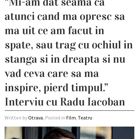
“Mi-am dat seama ca
atunci cand ma opresc sa
ma uit ce am facut in
spate, sau trag cu ochiul in
stanga si in dreapta si nu
vad ceva care sa ma
inspire, pierd timpul.”
Interviu cu Radu Iacoban
Written by
Otrava
, Posted in
Film
,
Teatru