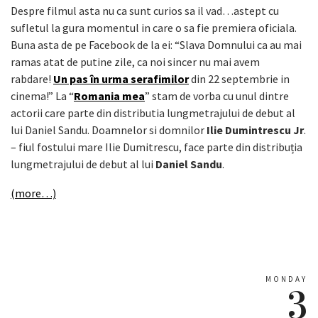
Despre filmul asta nu ca sunt curios sa il vad…astept cu
sufletul la gura momentul in care o sa fie premiera oficiala.
Buna asta de pe Facebook de la ei: “Slava Domnului ca au mai
ramas atat de putine zile, ca noi sincer nu mai avem
rabdare!
Un pas în urma serafimilor
din 22 septembrie in
cinema!” La “
Romania mea
” stam de vorba cu unul dintre
actorii care parte din distributia lungmetrajului de debut al
lui Daniel Sandu. Doamnelor si domnilor
Ilie Dumintrescu Jr
.
– fiul fostului mare Ilie Dumitrescu, face parte din distribuția
lungmetrajului de debut al lui
Daniel Sandu
.
(more…)
MONDAY
3