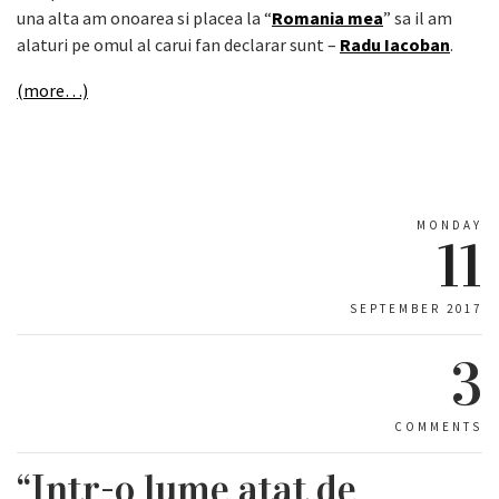
una alta am onoarea si placea la “
Romania mea
” sa il am
alaturi pe omul al carui fan declarar sunt –
Radu Iacoban
.
(more…)
MONDAY
11
SEPTEMBER 2017
3
COMMENTS
“Intr-o lume atat de