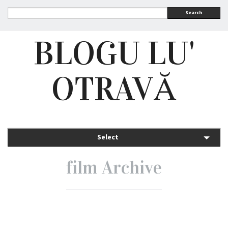
Search
BLOGU LU'
OTRAVĂ
Select
film Archive