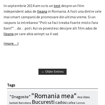
In septembrie 2014 am scris un
text
despre un film
independent adus de
Ileana
in Romania. A fost una dintre cele
mai smart campanii de promovare din ultima vreme. Si un
raspuns la intrebarea “Poti sa faci treaba foarte misto fara
bani?”…da…poti. Azi va povestesc desrpre alt film adus de
Ileana
pe care abia astept sa il vad.
(more…)
← Older Entries
Tags
"Romania mea"
"Dragoste"
Ana Ularu
Bucuresti
cadou
cafea
barbati
Barcelona
Cannes