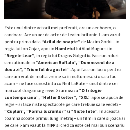
Este unul dintre actorii mei preferati, are un aer boem, o
candoare. Are un aer de actor de teatru britanic. L-am vazut
pentru prima data
“Azilul de noapte”
de Maxim Gorki – in
regia lui Ion Cojar, apoi in
Hamletul
lui Vlad Mugur si in
“
Regele Lear”
, in regia lui Dragos Galgotiu. Face un roluri
senzationale in “
American Buffalo”, “Dumnezeul de a
doua zi”, “Triumful dragostei “.
Apoi face un lucru pentru
care am vrut de multa vreme sa ii multumesc si o sa o fac
acum – ne face cunostinta cu Neil LaBute – unul dintre cei
mai cool dragamurgi ever. Si urmeaza
“O trilogie
contemporana”
,
“Helter Skelter”
, “
XXL”
apoi se apuca de
regie – si face niste spectacole pe care trebuie sa le vedeti –
“Cupluri”, “Forma lucrurilor”
si
“Niste fete”
. In aceasta
toamna scoate primul lung metraj – un film in care si joaca si
pe care l-am vazut la
TIFF
si cred ca este cel mai bun scenariu