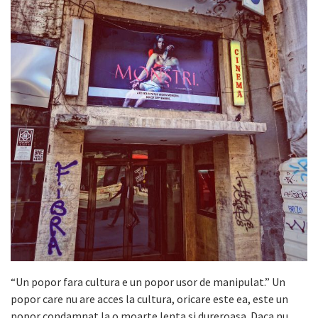
“Un popor fara cultura e un popor usor de manipulat.” Un
popor care nu are acces la cultura, oricare este ea, este un
popor condamnat la o moarte lenta si dureroasa. Daca nu