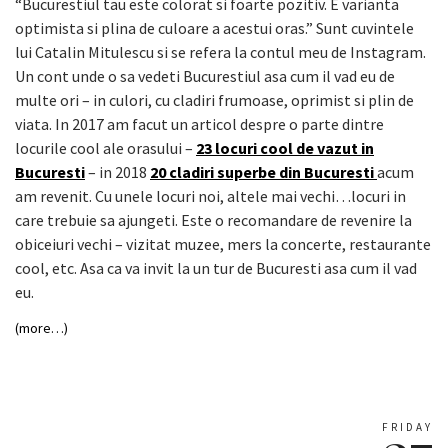
“Bucurestiul tau este colorat si foarte pozitiv. E varianta
optimista si plina de culoare a acestui oras.” Sunt cuvintele
lui Catalin Mitulescu si se refera la contul meu de Instagram.
Un cont unde o sa vedeti Bucurestiul asa cum il vad eu de
multe ori – in culori, cu cladiri frumoase, oprimist si plin de
viata. In 2017 am facut un articol despre o parte dintre
locurile cool ale orasului –
23 locuri cool de vazut in
Bucuresti
– in 2018
20 cladiri superbe din Bucuresti
acum
am revenit. Cu unele locuri noi, altele mai vechi…locuri in
care trebuie sa ajungeti. Este o recomandare de revenire la
obiceiuri vechi – vizitat muzee, mers la concerte, restaurante
cool, etc. Asa ca va invit la un tur de Bucuresti asa cum il vad
eu.
(more…)
FRIDAY