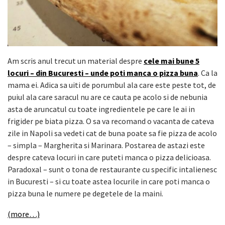
Am scris anul trecut un material despre
cele mai bune 5
locuri – din Bucuresti – unde poti manca o pizza buna
. Ca la
mama ei. Adica sa uiti de porumbul ala care este peste tot, de
puiul ala care saracul nu are ce cauta pe acolo si de nebunia
asta de aruncatul cu toate ingredientele pe care le ai in
frigider pe biata pizza. O sa va recomand o vacanta de cateva
zile in Napoli sa vedeti cat de buna poate sa fie pizza de acolo
– simpla – Margherita si Marinara. Postarea de astazi este
despre cateva locuri in care puteti manca o pizza delicioasa.
Paradoxal – sunt o tona de restaurante cu specific intalienesc
in Bucuresti – si cu toate astea locurile in care poti manca o
pizza buna le numere pe degetele de la maini.
(more…)