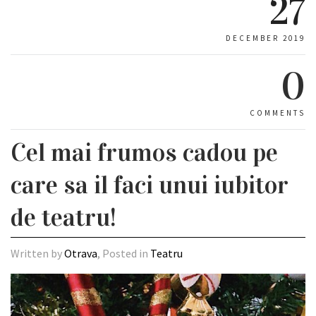
27
DECEMBER 2019
0
COMMENTS
Cel mai frumos cadou pe
care sa il faci unui iubitor
de teatru!
Written by
Otrava
, Posted in
Teatru