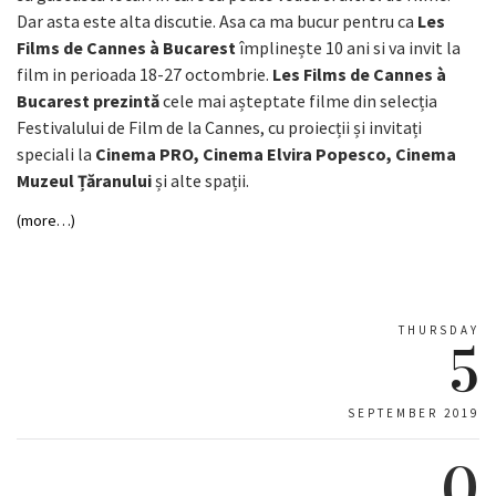
Dar asta este alta discutie. Asa ca ma bucur pentru ca
Les
Films de Cannes à Bucarest
împlinește 10 ani si va invit la
film in perioada 18-27 octombrie.
Les Films de Cannes à
Bucarest prezintă
cele mai așteptate filme din selecția
Festivalului de Film de la Cannes, cu proiecții și invitați
speciali la
Cinema PRO, Cinema Elvira Popesco, Cinema
Muzeul Țăranului
și alte spații.
(more…)
THURSDAY
5
SEPTEMBER 2019
0