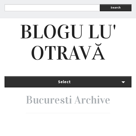
Search
BLOGU LU'
OTRAVĂ
Select
Bucuresti Archive