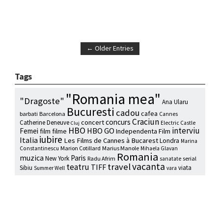
← Older Entries
Tags
"Romania mea"
"Dragoste"
Ana Ularu
Bucuresti
cadou
cafea
barbati
Barcelona
Cannes
Craciun
concurs
concert
Catherine Deneuve
Electric Castle
Cluj
HBO
interviu
HBO GO
Femei
film
filme
Independenta Film
iubire
Italia
Les Films de Cannes à Bucarest
Londra
Marina
Marion Cotillard
Marius Manole
Constantinescu
Mihaela Glavan
Romania
muzica
Paris
New York
Radu Afrim
serial
sanatate
vacanta
travel
teatru
TIFF
Sibiu
viata
Summer Well
vara