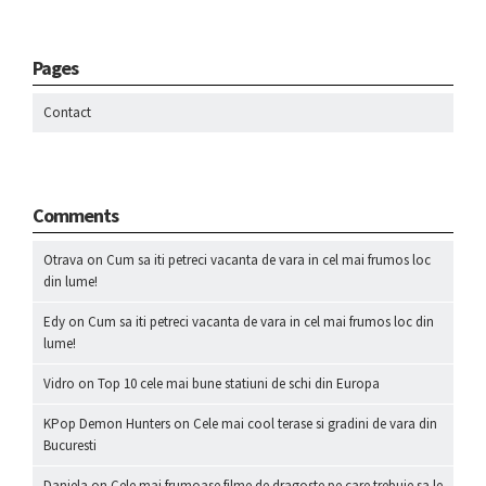
Pages
Contact
Comments
Otrava
on
Cum sa iti petreci vacanta de vara in cel mai frumos loc
din lume!
Edy
on
Cum sa iti petreci vacanta de vara in cel mai frumos loc din
lume!
Vidro
on
Top 10 cele mai bune statiuni de schi din Europa
KPop Demon Hunters
on
Cele mai cool terase si gradini de vara din
Bucuresti
Daniela
on
Cele mai frumoase filme de dragoste pe care trebuie sa le