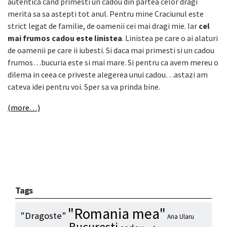
autentica cand primesti un cadou din partea celor dragi
merita sa sa astepti tot anul. Pentru mine Craciunul este
strict legat de familie, de oamenii cei mai dragi mie. Iar
cel
mai frumos cadou este linistea
. Linistea pe care o ai alaturi
de oamenii pe care ii iubesti. Si daca mai primesti si un cadou
frumos…bucuria este si mai mare. Si pentru ca avem mereu o
dilema in ceea ce priveste alegerea unui cadou…astazi am
cateva idei pentru voi. Sper sa va prinda bine.
(more…)
Tags
"Romania mea"
"Dragoste"
Ana Ularu
Bucuresti