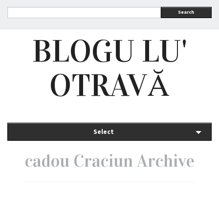
Search
BLOGU LU'
OTRAVĂ
Select
cadou Craciun Archive