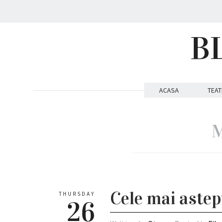
B
ACASA
TEAT
M
Cele mai astep
THURSDAY
26