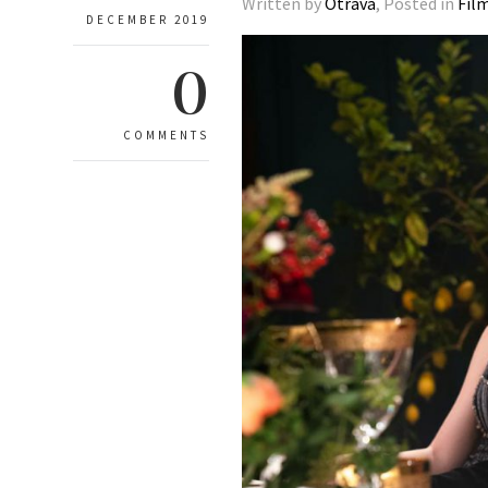
Written by
Otrava
, Posted in
Fil
DECEMBER 2019
0
COMMENTS