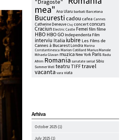
"Romania
"Dragoste"
mea"
Ana Ularu
barbati
Barcelona
Bucuresti
cadou
cafea
Cannes
concurs
concert
Catherine Deneuve
Cluj
Craciun
Femei
film
filme
Electric Castle
HBO
HBO GO
Independenta Film
iubire
interviu
Italia
Les Films de
Cannes à Bucarest
Londra
Marina
Marion Cotillard
Marius Manole
Constantinescu
muzica
Paris
New York
Radu
Mihaela Glavan
Romania
Sibiu
Afrim
serial
sanatate
travel
teatru
TIFF
Summer Well
vacanta
viata
vara
Arhiva
October 2025
(1)
July 2025
(1)