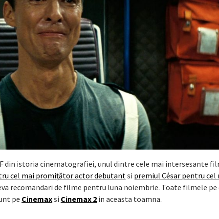
F din istoria cinematografiei, unul dintre cele mai intersesante fil
tru cel mai promițător actor debutant
si
premiul César pentru cel
teva recomandari de filme pentru luna noiembrie. Toate filmele pe 
sunt pe
Cinemax
si
Cinemax 2
in aceasta toamna.