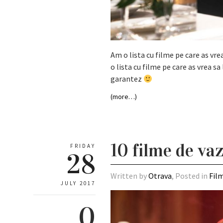
Am o lista cu filme pe care as vre
o lista cu filme pe care as vrea s
garantez
(more…)
10 filme de va
FRIDAY
28
Written by
Otrava
, Posted in
Fil
JULY 2017
0