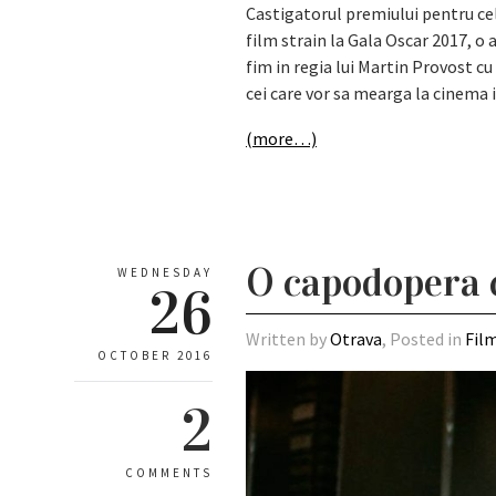
Castigatorul premiului pentru cel
film strain la Gala Oscar 2017, o
fim in regia lui Martin Provost 
cei care vor sa mearga la cinema 
(more…)
O capodopera c
WEDNESDAY
26
Written by
Otrava
, Posted in
Fil
OCTOBER 2016
2
COMMENTS