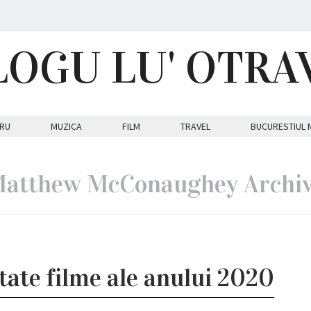
LOGU LU' OTRA
RU
MUZICA
FILM
TRAVEL
BUCURESTIUL 
atthew McConaughey Archi
tate filme ale anului 2020