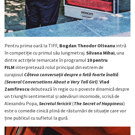
Pentru prima oară la TIFF,
Bogdan Theodor Olteanu
intră
în competiție cu primul său lungmetraj.
Silvana Mihai
, una
dintre actrițele remarcate în programul
10 pentru
FILM
interpretează rolul principal din extrem de
curajosul
Câteva conversații despre o fată foarte înaltă
(Several Conversations About a Very Tall Girl)
.
Vlad
Zamfirescu
debutează în regie cu o poveste dinamică despre
un triunghi sentimental și adevăruri incomode, scrisă de
Alexandru Popa,
Secretul fericirii
(
The Secret of Happiness
)
este o comedie cinică plină de răsturnări de situație care vor
ține publicul cu sufletul la gură.