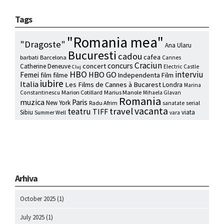
Tags
"Romania mea"
"Dragoste"
Ana Ularu
Bucuresti
cadou
cafea
barbati
Barcelona
Cannes
Craciun
concurs
concert
Catherine Deneuve
Electric Castle
Cluj
HBO
interviu
HBO GO
Femei
film
filme
Independenta Film
iubire
Italia
Les Films de Cannes à Bucarest
Londra
Marina
Marion Cotillard
Marius Manole
Constantinescu
Mihaela Glavan
Romania
muzica
Paris
New York
Radu Afrim
serial
sanatate
vacanta
travel
teatru
TIFF
Sibiu
viata
Summer Well
vara
Arhiva
October 2025
(1)
July 2025
(1)