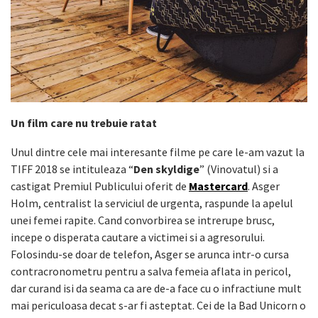
Un film care nu trebuie ratat
Unul dintre cele mai interesante filme pe care le-am vazut la
TIFF 2018 se intituleaza “
Den skyldige
” (Vinovatul) si a
castigat Premiul Publicului oferit de
Mastercard
. Asger
Holm, centralist la serviciul de urgenta, raspunde la apelul
unei femei rapite. Cand convorbirea se intrerupe brusc,
incepe o disperata cautare a victimei si a agresorului.
Folosindu-se doar de telefon, Asger se arunca intr-o cursa
contracronometru pentru a salva femeia aflata in pericol,
dar curand isi da seama ca are de-a face cu o infractiune mult
mai periculoasa decat s-ar fi asteptat. Cei de la Bad Unicorn o