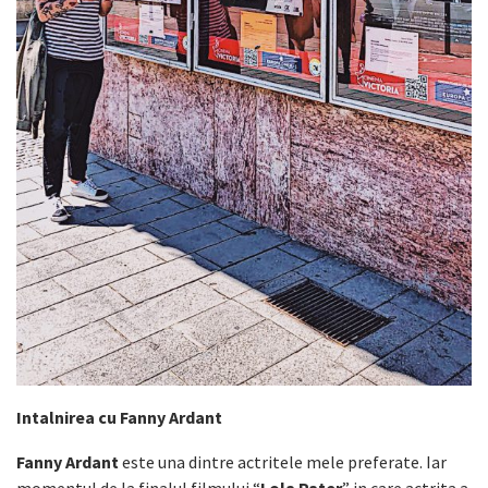
Intalnirea cu Fanny Ardant
Fanny Ardant
este una dintre actritele mele preferate. Iar
momentul de la finalul filmului “
Lola Pater
” in care actrita a