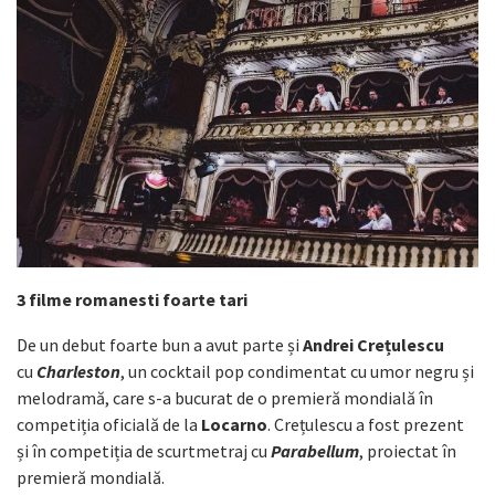
3 filme romanesti foarte tari
De un debut foarte bun a avut parte și
Andrei Crețulescu
cu
Charleston
, un cocktail pop condimentat cu umor negru și
melodramă, care s-a bucurat de o premieră mondială în
competiția oficială de la
Locarno
. Crețulescu a fost prezent
și în competiția de scurtmetraj cu
Parabellum
, proiectat în
premieră mondială.