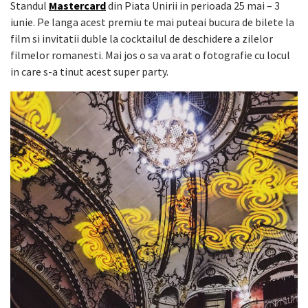
Standul
Mastercard
din Piata Unirii in perioada 25 mai – 3
iunie. Pe langa acest premiu te mai puteai bucura de bilete la
film si invitatii duble la cocktailul de deschidere a zilelor
filmelor romanesti. Mai jos o sa va arat o fotografie cu locul
in care s-a tinut acest super party.