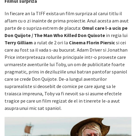
Filmul surpriza
In fiecare an la TIFF exista un film surpriza al carui titlu il
aflam cu o zi inainte de prima proiectie. Anul acesta am avut
parte de o supriza extrem de placuta:
Omul care l-a ucis pe
Don Quijote / The Man Who Killed Don Quixote
in regia lui
Terry Gilliam
a rulat de 2 ori la
Cinema Florin Piersic
si cei
care au fost sa il vada s-au bucurat. Adam Driver si Jonathan
Price interpreteaza rolurile principale intr-o proveste care
urmareste aventurile lui Toby, un om de publicitate foarte
pragmatic, prins in deziluziile unui batran pantofar spaniol
care se crede Don Quijote. De-a lungul aventurilor
suprarealiste si deosebit de comice pe care ajung sa le
traiasca impreuna, Toby va fi nevoit sa-si asume efectele
tragice pe care un film regizat de el in tinerete le-a avut
asupra unui mic sat spaniol.