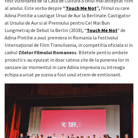
fost vizionarea de la Casa de Cultura a celui mai asteptat film
al anului. Este vorba despre
“
Touch Me Not
”,
filmul cu care
Adina Pintilie a castigat Ursul de Aur la Berlinale. Castigator
al Ursului de Aur si al Premiului pentru Cel Mai Bun
Lungmetraj de Debut la Berlin (2018), “
Touch Me Not
” de
Adina Pintilie a avut premiera in Romania la Festivalul
Internațional de Film Transilvania, in competitia oficiala si in
cadrul
Zilelor Filmului Romanesc
. Biletele pentru ambele
proiectii s-au epuizat in doar cateva zile de la punerea lor in
vanzare iar momentul in care Adina impreuna cu intreaga
echipa a urcat pe scena a fost unul etrem de emtionant.