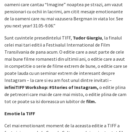
oameni care cantau “Imagine” noaptea pe strazi, am vazut
pensionari cu ochii in lacrimi, am citit mesaje emotionante
de la oameni care nu mai vazusera Bergman in viata lor. See
you next year! 31.05-9.06.”
Sunt cuvintele presedintelui TIFF,
Tudor Giurgiu
, la finalul
celei mai tari editii a Festivalul International de Film
Transilvania de pana acum. O editie care a avut parte de cele
mai bune filme romanesti din ultimii ani, o editie care a avut
in competitie o serie de filme extrem de bune, o editie care se
poate lauda cu un seminar extrem de interesant despre
Instagram – la care si eu am fost unul dintre invitati –
infiniTIFF Workshop: #Stories of Instagram,
o editie plina
de petreceri care mai de care mai misto, o editie plina de cam
tot ce poate sa isi doreasca un iubitor de
film.
Emotie la TIFF
Cel mai emotionant moment de la aceasta editie a TIFF a