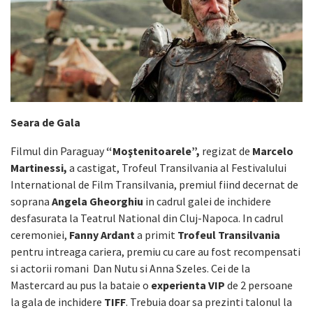
Seara de Gala
Filmul din Paraguay
“Moştenitoarele”,
regizat de
Marcelo
Martinessi,
a castigat, Trofeul Transilvania al Festivalului
International de Film Transilvania, premiul fiind decernat de
soprana
Angela Gheorghiu
in cadrul galei de inchidere
desfasurata la Teatrul National din Cluj-Napoca. In cadrul
ceremoniei,
Fanny Ardant
a primit
Trofeul Transilvania
pentru intreaga cariera, premiu cu care au fost recompensati
si actorii romani Dan Nutu si Anna Szeles. Cei de la
Mastercard au pus la bataie o
experienta VIP
de 2 persoane
la gala de inchidere
TIFF
. Trebuia doar sa prezinti talonul la