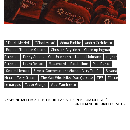
"Touch Me Not"
“Charleston”
Adina Pintilie
Andrei Cretulescu
Bogdan Theodor Olteanu
Christian Bayerlein
Close-up Ingmar
Bergman
Fanny Ardant
Grit Uhlemann
Hanna Hofmann
Ingmar
Bergman
Laura Benson
Mastercard
Parabellum
Paul Dunca
Secretul fericirii
Several Conversations About a Very Tall Girl
Silvana
Mihai
Terry Gilliam
The Man Who Killed Don Quixote
TIFF
Tómas
Lemarquis
Tudor Giurgiu
Vlad Zamfirescu
«
“SPUNE-MI CUM AI FOST IUBIT CA SA ITI SPUN CUM IUBESTI.”
UN FILM AL BUCURIEI CURATE
»