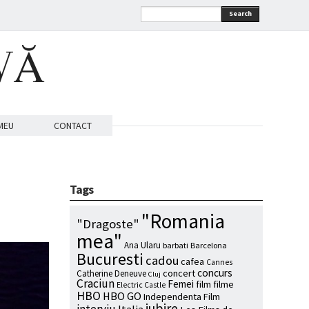
Search
VĂ
MEU
CONTACT
Tags
"Romania
"Dragoste"
mea"
Ana Ularu
barbati
Barcelona
Bucuresti
cadou
cafea
Cannes
concurs
concert
Catherine Deneuve
Cluj
Craciun
Femei
film
filme
Electric Castle
HBO
HBO GO
Independenta Film
iubire