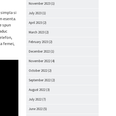
November 2023
(1)
simpla si
July 2023
(1)
am esenta.
April 2023
(2)
re spun
 aduc
March 2023
(2)
telefon,
February 2023
(2)
ca femei,
December 2022
(1)
November 2022
(4)
October 2022
(2)
September 2022
(2)
August 2022
(3)
July 2022
(7)
June 2022
(5)