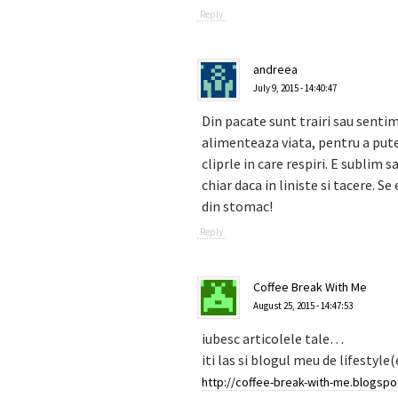
Reply
andreea
July 9, 2015 - 14:40:47
Din pacate sunt trairi sau sentim
alimenteaza viata, pentru a putea
cliprle in care respiri. E sublim 
chiar daca in liniste si tacere. S
din stomac!
Reply
Coffee Break With Me
August 25, 2015 - 14:47:53
iubesc articolele tale…
iti las si blogul meu de lifestyle
http://coffee-break-with-me.blogspo