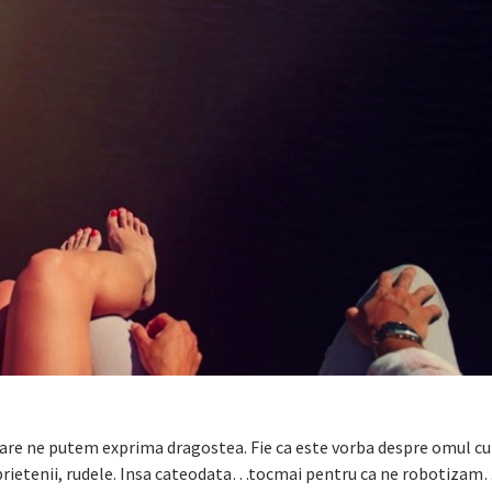
care ne putem exprima dragostea. Fie ca este vorba despre omul cu
i, prietenii, rudele. Insa cateodata…tocmai pentru ca ne robotiza