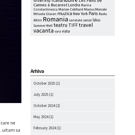
interviu
Italia
Les Films de
Cannes à Bucarest
Londra
Marina
Marion Cotillard
Marius Manole
Constantinescu
muzica
Paris
New York
Radu
Mihaela Glavan
Romania
Sibiu
Afrim
serial
sanatate
travel
teatru
TIFF
Summer Well
vacanta
viata
vara
Arhiva
October 2025
(1)
July 2025
(1)
October 2024
(2)
May 2024
(1)
 care ne
February 2024
(1)
m…uitam sa