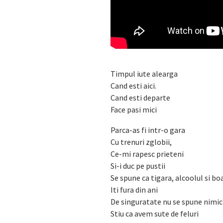
Timpul iute alearga
Cand esti aici.
Cand esti departe
Face pasi mici
Parca-as fi intr-o gara
Cu trenuri zglobii,
Ce-mi rapesc prieteni
Si-i duc pe pustii
Se spune ca tigara, alcoolul si bo
Iti fura din ani
De singuratate nu se spune nim
Stiu ca avem sute de feluri