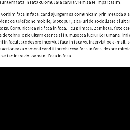
ntem fata in fata cu omul ala caruia vrem sa le impartasim.
 vorbim fata in fata, cand ajungem sa comunicam prin metoda aia 
nt de telefoane mobile, laptopuri, site-uri de socializare si uit
nteaza. Comunicarea aia fata in fata…cu grimase, zambete, fete ca
ta de tehnologie uitam esenta si frumusetea lucrurilor umane. Imi
in facultate despre interviul fata in fata vs. interviul pe e-mail, 
actioneaza oamenii cand ii intrebi ceva fata in fata, despre mimi
se fac intre doi oameni. Fata in fata.