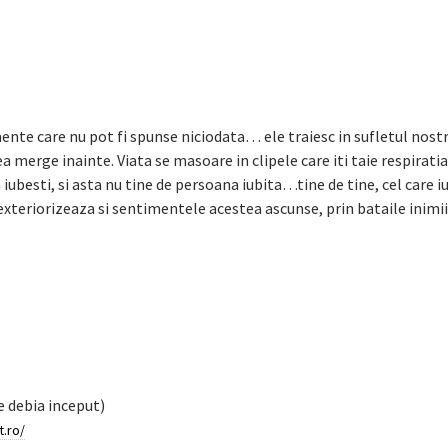
ente care nu pot fi spunse niciodata… ele traiesc in sufletul nostr
 merge inainte. Viata se masoare in clipele care iti taie respiratia
sa iubesti, si asta nu tine de persoana iubita…tine de tine, cel care i
e exteriorizeaza si sentimentele acestea ascunse, prin bataile inimii 
(e debia inceput)
t.ro/