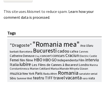
This site uses Akismet to reduce spam.
Learn how your
comment data is processed
.
Tags
"Romania mea"
"Dragoste"
Ana Ularu
Bucuresti
cadou
cafea
barbati
Barcelona
Cannes
Craciun
concurs
concert
Catherine Deneuve
Electric Castle
Cluj
HBO
interviu
HBO GO
Femei
film
filme
Independenta Film
iubire
Italia
Les Films de Cannes à Bucarest
Londra
Marina
Marion Cotillard
Marius Manole
Constantinescu
Mihaela Glavan
Romania
muzica
Paris
New York
Radu Afrim
serial
sanatate
vacanta
travel
teatru
TIFF
Sibiu
viata
Summer Well
vara