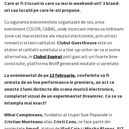
Care ar fi 3 locuri in care sa iesi in weekend-uri? 3 brand-
uri sau locatii pe care le-ati propune.
Cu siguranta evenimentele organizate de noi, orice
eveniment COLOR, CABAL, unde incercam mereu sa imbinam
zone cat mai eclectice ale muzicii electronice, prin artisti
romani si straini calitativi.
Clubul Guesthouse
este un
etalon al calitatii sunetului si a line-up-urilor iar ca si scena
alternativa, in
Clubul Expirat
poti gasi act-uri foarte bine
construite, platforma Wolff generand noutate si varietate.
La evenimentul de pe
13 februarie
, conferinta va fi
urmata de un live performance in premiera, un act ce
uneste 2 lumi distincte din scena muzicii electronice,
completat vizual de un experimentat Dreamrec. Ce se va
intampla mai exact?
Mihai Campineanu
, fondator al trupei Suie Paparude si
Cristian Munteanu
alias
Cristi Cons
, ce face parte din
proiectele
Amorf
, alaturi de
Vlad Caia
si
Mischa Blanos, SIT