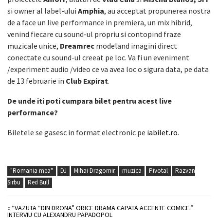
si owner al label-ului
Amphia
, au acceptat propunerea nostra
de a face un live performance in premiera, un mix hibrid,
venind fiecare cu sound-ul propriu si contopind fraze
muzicale unice,
Dreamrec
modeland imagini direct
conectate cu sound-ul creeat pe loc. Va fi un eveniment
/experiment audio /video ce va avea loc o sigura data, pe data
de 13 februarie in
Club Expirat
.
De unde iti poti cumpara bilet pentru acest live
performance?
Biletele se gasesc in format electronic pe
iabilet.ro
.
"Romania mea"
DJ
Mihai Dragomir
muzica
Pivotal
Razvan
Sirbu
Red Bull
«
“VAZUTA “DIN DRONA” ORICE DRAMA CAPATA ACCENTE COMICE.”
INTERVIU CU ALEXANDRU PAPADOPOL