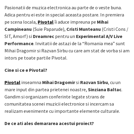
Pasionatii de muzica electronica au parte de o veste buna.
Adica pentru ei este in special aceasta postare. In premiera
pe scena locala,
Pivotal
îi aduce impreuna pe
Mihai
Campineanu
(Suie Paparude),
Cristi Munteanu
(Cristi Cons /
SIT, Amorf) si
Dreamrec
pentru un
Experimental A/V Live
Performance
. Invitatii de astazi de la “Romania mea” sunt
Mihai Dragomir si Razvan Sirbu cu care am stat de vorba si am
intors pe toate partile Pivotal.
Cine si ce e Pivotal?
Pivotal
inseamna
Mihai Dragomir
si
Razvan Sirbu
, cu un
mare input din partea prietenei noastre,
Sinziana Baltac
.
Gandim si organizam conferinte legate strans de
comunitatea scenei muzicii electronice si incercam sa
realizam evenimente cu importante elemente culturale.
De ce ati ales demararea acestui proiect?