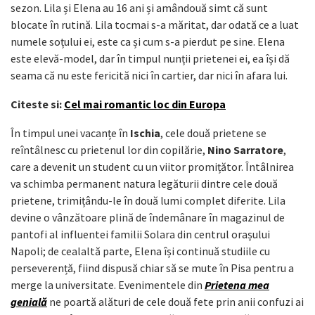
sezon. Lila și Elena au 16 ani și amândouă simt că sunt
blocate în rutină. Lila tocmai s-a măritat, dar odată ce a luat
numele soțului ei, este ca și cum s-a pierdut pe sine. Elena
este elevă-model, dar în timpul nunții prietenei ei, ea își dă
seama că nu este fericită nici în cartier, dar nici în afara lui.
Citeste si:
Cel mai romantic loc din Europa
În timpul unei vacanțe în
Ischia
, cele două prietene se
reîntâlnesc cu prietenul lor din copilărie,
Nino Sarratore
,
care a devenit un student cu un viitor promițător. Întâlnirea
va schimba permanent natura legăturii dintre cele două
prietene, trimițându-le în două lumi complet diferite. Lila
devine o vânzătoare plină de îndemânare în magazinul de
pantofi al influentei familii Solara din centrul orașului
Napoli; de cealaltă parte, Elena își continuă studiile cu
perseverență, fiind dispusă chiar să se mute în Pisa pentru a
merge la universitate. Evenimentele din
Prietena mea
genială
ne poartă alături de cele două fete prin anii confuzi ai