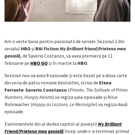
Am o veste buna pentru pasionatii de seriale. Sezonul 2 din
serialul
HBO
și
RAI Fiction
My Brilliant friend
/
Prietena mea
genială,
de Saverio Costanzo, va avea premiera pe 11
februarie pe
HBO GO
și în martie la
HBO
.
Sezonul nou va avea 8 episoade și este bazat pe a doua carte
din seria de patru romane bestseller, scrise de
Elena
Ferrante
.
Saverio Constanzo
(
Private, The Solitude of Prime
Numbers, Hungry Hearts
) va regiza șase episoade și Alice
Rohrwacher (
Happy as Lazzaro, Le Meraviglie
) va regiza două
episoade.
Evenimentele din al doilea capitol al poveștii
My Brilliant
Friend/Prietena mea genială
încep unde s-a terminat primul