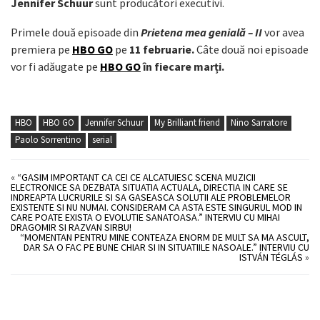
Jennifer Schuur
sunt producători executivi.
Primele două episoade din
Prietena mea genială – II
vor avea
premiera pe
HBO GO
pe
11 februarie.
Câte două noi episoade
vor fi adăugate pe
HBO GO
în fiecare marți.
HBO
HBO GO
Jennifer Schuur
My Brilliant friend
Nino Sarratore
Paolo Sorrentino
serial
«
“GASIM IMPORTANT CA CEI CE ALCATUIESC SCENA MUZICII
ELECTRONICE SA DEZBATA SITUATIA ACTUALA, DIRECTIA IN CARE SE
INDREAPTA LUCRURILE SI SA GASEASCA SOLUTII ALE PROBLEMELOR
EXISTENTE SI NU NUMAI. CONSIDERAM CA ASTA ESTE SINGURUL MOD IN
CARE POATE EXISTA O EVOLUTIE SANATOASA.” INTERVIU CU MIHAI
DRAGOMIR SI RAZVAN SIRBU!
“MOMENTAN PENTRU MINE CONTEAZA ENORM DE MULT SA MA ASCULT,
DAR SA O FAC PE BUNE CHIAR SI IN SITUATIILE NASOALE.” INTERVIU CU
ISTVÁN TÉGLÁS
»