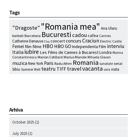
Tags
"Romania mea"
"Dragoste"
Ana Ularu
Bucuresti
cadou
cafea
barbati
Barcelona
Cannes
Craciun
concurs
concert
Catherine Deneuve
Electric Castle
Cluj
HBO
interviu
HBO GO
Femei
film
filme
Independenta Film
iubire
Italia
Les Films de Cannes à Bucarest
Londra
Marina
Marion Cotillard
Marius Manole
Constantinescu
Mihaela Glavan
Romania
muzica
Paris
New York
Radu Afrim
serial
sanatate
vacanta
travel
teatru
TIFF
Sibiu
viata
Summer Well
vara
Arhiva
October 2025
(1)
July 2025
(1)