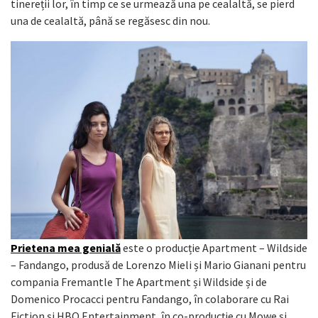
tinereții lor, în timp ce se urmează una pe cealaltă, se pierd
una de cealaltă, până se regăsesc din nou.
Prietena mea genială
este o producție Apartment – Wildside
– Fandango, produsă de Lorenzo Mieli și Mario Gianani pentru
compania Fremantle The Apartment și Wildside și de
Domenico Procacci pentru Fandango, în colaborare cu Rai
Fiction și HBO Entertainment, în co-producție cu Mowe și