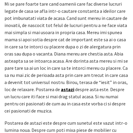
Mi se pare foarte tare cand oamenii care fac diverse lucruri
legate de casa se afla intr-o cautare constanta a ideilor care
pot imbunatati viata de acasa. Cand sunt mereu in cautare de
inovatii, de nascocit tot felul de lucruri pentru a ne face viata
mai simpla si mai usoara in propria casa. Mereu imi spunea
mama si apoi sotia despre cat de important este sa ai o casa
in care sa te intorci cu placere dupa o zi de alergatura prin
oras sau dupa o vacanta. Diana mereu are chestia asta. Abia
asteapta sa se intoarca acasa. Are dorinta asta mereu si mi se
pare tare sa ai un loc in care sa te intorci mereu cu placere. Ca
sa nu mai zic de perioada asta prin care am trecut in care casa
a devenit tot universul nostru. Birou, terasa de “iesit” in oras,
loc de relaxare. Postarea de
astazi
despre asta este. Despre
un lucru care iti face si mai drag statul acasa. Si nu numai
pentru cei pasionati de cum au in casa este vorba ci si despre
cei pasionati de muzica.
Postarea de astazi este despre cum sunetul este vazut intr-o
lumina noua. Despre cum poti mixa piese de mobilier cu