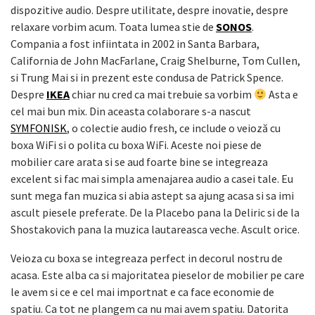
dispozitive audio. Despre utilitate, despre inovatie, despre
relaxare vorbim acum. Toata lumea stie de
SONOS
.
Compania a fost infiintata in 2002 in Santa Barbara,
California de John MacFarlane, Craig Shelburne, Tom Cullen,
si Trung Mai si in prezent este condusa de Patrick Spence.
Despre
IKEA
chiar nu cred ca mai trebuie sa vorbim
Asta e
cel mai bun mix. Din aceasta colaborare s-a nascut
SYMFONISK
, o colectie audio fresh, ce include o veioză cu
boxa WiFi si o polita cu boxa WiFi. Aceste noi piese de
mobilier care arata si se aud foarte bine se integreaza
excelent si fac mai simpla amenajarea audio a casei tale. Eu
sunt mega fan muzica si abia astept sa ajung acasa si sa imi
ascult piesele preferate. De la Placebo pana la Deliric si de la
Shostakovich pana la muzica lautareasca veche. Ascult orice.
Veioza cu boxa se integreaza perfect in decorul nostru de
acasa. Este alba ca si majoritatea pieselor de mobilier pe care
le avem si ce e cel mai importnat e ca face economie de
spatiu. Ca tot ne plangem ca nu mai avem spatiu. Datorita