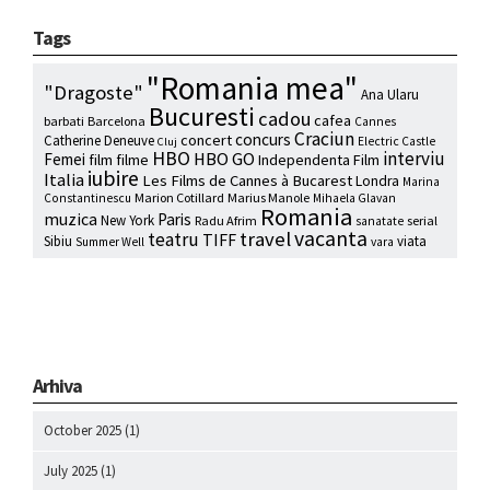
Tags
"Romania mea"
"Dragoste"
Ana Ularu
Bucuresti
cadou
cafea
barbati
Barcelona
Cannes
Craciun
concurs
concert
Catherine Deneuve
Electric Castle
Cluj
HBO
interviu
HBO GO
Femei
film
filme
Independenta Film
iubire
Italia
Les Films de Cannes à Bucarest
Londra
Marina
Marion Cotillard
Marius Manole
Constantinescu
Mihaela Glavan
Romania
muzica
Paris
New York
Radu Afrim
serial
sanatate
vacanta
travel
teatru
TIFF
Sibiu
viata
Summer Well
vara
Arhiva
October 2025
(1)
July 2025
(1)