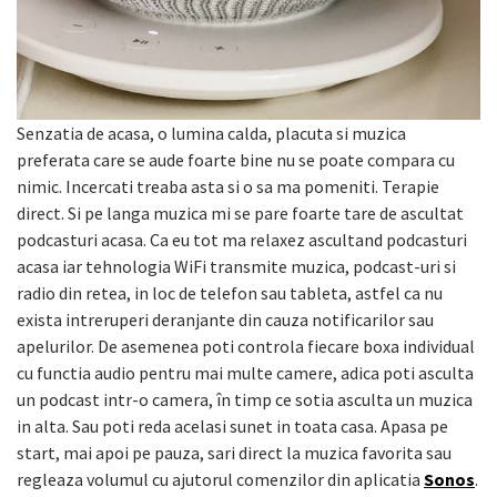
Senzatia de acasa, o lumina calda, placuta si muzica
preferata care se aude foarte bine nu se poate compara cu
nimic. Incercati treaba asta si o sa ma pomeniti. Terapie
direct. Si pe langa muzica mi se pare foarte tare de ascultat
podcasturi acasa. Ca eu tot ma relaxez ascultand podcasturi
acasa iar tehnologia WiFi transmite muzica, podcast-uri si
radio din retea, in loc de telefon sau tableta, astfel ca nu
exista intreruperi deranjante din cauza notificarilor sau
apelurilor. De asemenea poti controla fiecare boxa individual
cu functia audio pentru mai multe camere, adica poti asculta
un podcast intr-o camera, în timp ce sotia asculta un muzica
in alta. Sau poti reda acelasi sunet in toata casa. Apasa pe
start, mai apoi pe pauza, sari direct la muzica favorita sau
regleaza volumul cu ajutorul comenzilor din aplicatia
Sonos
.