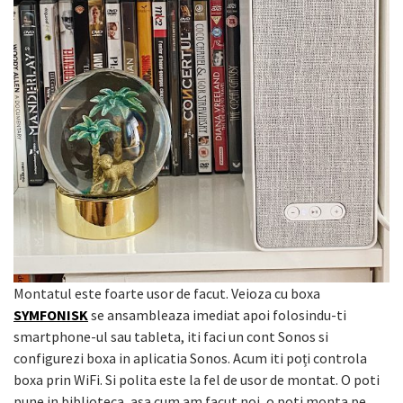
Montatul este foarte usor de facut. Veioza cu boxa
SYMFONISK
se ansambleaza imediat apoi folosindu-ti
smartphone-ul sau tableta, iti faci un cont Sonos si
configurezi boxa in aplicatia Sonos. Acum iti poți controla
boxa prin WiFi. Si polita este la fel de usor de montat. O poti
pune in biblioteca, asa cum am facut noi, o poti monta pe