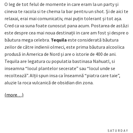
O leg de tot felul de momente in care eram la un party și
cineva te racola si te chema la bar pentru un shot. Și de aici te
relaxai, erai mai comunicativ, mai puțin tolerant și tot așa.
Cred ca va suna foate cunoscut pana acum. Postarea de astăzi
este despre cea mai noua destinații in care am fost și despre o
băutura mega celebra.
Tequila
este considerată băutura
zeilor de către indienii olmeci, este prima băutura alcoolica
produsă in America de Nord și are o istorie de 400 de ani.
Tequila are legatura cu populatia bastinasa Nahuatl, si
inseamna “locul plantelor secerate” sau “locul unde se
recoltează”. Alții spun insa ca înseamnă “piatra care taie”,
aluzie la roca vulcanică de obsidian din zona.
(more…)
SATURDAY