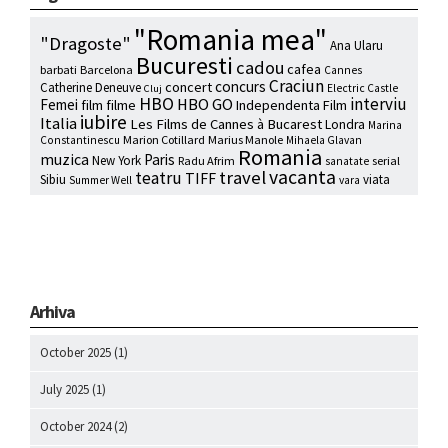
"Romania mea"
"Dragoste"
Ana Ularu
Bucuresti
cadou
cafea
barbati
Barcelona
Cannes
Craciun
concurs
concert
Catherine Deneuve
Electric Castle
Cluj
HBO
interviu
HBO GO
Femei
film
filme
Independenta Film
iubire
Italia
Les Films de Cannes à Bucarest
Londra
Marina
Marion Cotillard
Marius Manole
Constantinescu
Mihaela Glavan
Romania
muzica
Paris
New York
Radu Afrim
serial
sanatate
vacanta
travel
teatru
TIFF
Sibiu
viata
Summer Well
vara
Arhiva
October 2025
(1)
July 2025
(1)
October 2024
(2)