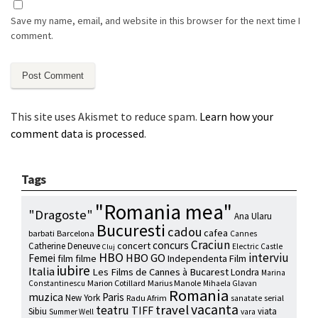
Save my name, email, and website in this browser for the next time I
comment.
This site uses Akismet to reduce spam.
Learn how your
comment data is processed
.
Tags
"Romania mea"
"Dragoste"
Ana Ularu
Bucuresti
cadou
cafea
barbati
Barcelona
Cannes
Craciun
concurs
concert
Catherine Deneuve
Electric Castle
Cluj
HBO
interviu
HBO GO
Femei
film
filme
Independenta Film
iubire
Italia
Les Films de Cannes à Bucarest
Londra
Marina
Marion Cotillard
Marius Manole
Constantinescu
Mihaela Glavan
Romania
muzica
Paris
New York
Radu Afrim
serial
sanatate
vacanta
travel
teatru
TIFF
Sibiu
viata
Summer Well
vara