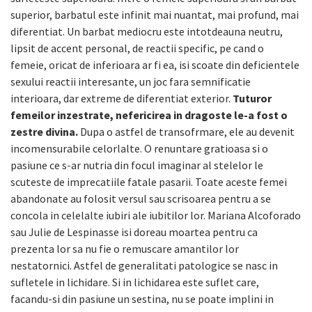
superior, barbatul este infinit mai nuantat, mai profund, mai
diferentiat. Un barbat mediocru este intotdeauna neutru,
lipsit de accent personal, de reactii specific, pe cand o
femeie, oricat de inferioara ar fi ea, isi scoate din deficientele
sexului reactii interesante, un joc fara semnificatie
interioara, dar extreme de diferentiat exterior.
Tuturor
femeilor inzestrate, nefericirea in dragoste le-a fost o
zestre divina.
Dupa o astfel de transofrmare, ele au devenit
incomensurabile celorlalte. O renuntare gratioasa si o
pasiune ce s-ar nutria din focul imaginar al stelelor le
scuteste de imprecatiile fatale pasarii. Toate aceste femei
abandonate au folosit versul sau scrisoarea pentru a se
concola in celelalte iubiri ale iubitilor lor. Mariana Alcoforado
sau Julie de Lespinasse isi doreau moartea pentru ca
prezenta lor sa nu fie o remuscare amantilor lor
nestatornici. Astfel de generalitati patologice se nasc in
sufletele in lichidare. Si in lichidarea este suflet care,
facandu-si din pasiune un sestina, nu se poate implini in