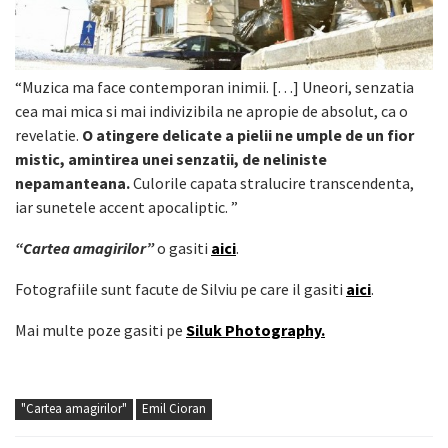
“Muzica ma face contemporan inimii. […] Uneori, senzatia
cea mai mica si mai indivizibila ne apropie de absolut, ca o
revelatie.
O atingere delicate a pielii ne umple de un fior
mistic, amintirea unei senzatii, de neliniste
nepamanteana.
Culorile capata stralucire transcendenta,
iar sunetele accent apocaliptic. ”
“Cartea amagirilor”
o gasiti
aici
.
Fotografiile sunt facute de Silviu pe care il gasiti
aici
.
Mai multe poze gasiti pe
Siluk Photography.
"Cartea amagirilor"
Emil Cioran