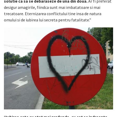
solutie ca sa se debaraseze de una din doua.
Ar fi preferat
desigur amagirile, fiindca sunt mai imbatatoare si mai
trecatoare. Eternizarea conflictului tine insa de natura
omului si de iubirea lui secreta pentru fatalitate.”
“
Iubirea este cu atat mai profunda, cu cat se indreapta