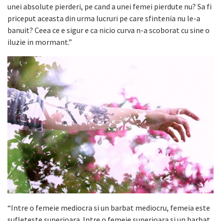
unei absolute pierderi, pe cand a unei femei pierdute nu? Sa fi
priceput aceasta din urma lucruri pe care sfintenia nu le-a
banuit? Ceea ce e sigur e ca nicio curva n-a scoborat cu sine o
iluzie in mormant.”
“Intre o femeie mediocra si un barbat mediocru, femeia este
sufleteste superioara. Intre o femeie superioara si un barbat