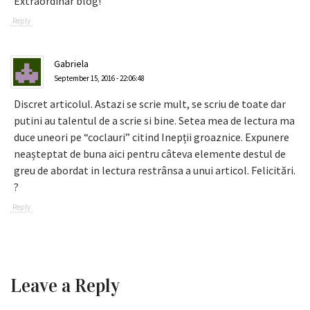
Extraordinar blog!
Reply
Gabriela
September 15, 2016 - 22:06:48
Discret articolul. Astazi se scrie mult, se scriu de toate dar
putini au talentul de a scrie si bine. Setea mea de lectura ma
duce uneori pe “coclauri” citind Inepții groaznice. Expunere
neașteptat de buna aici pentru câteva elemente destul de
greu de abordat in lectura restrânsa a unui articol. Felicitări.
?
Reply
Leave a Reply