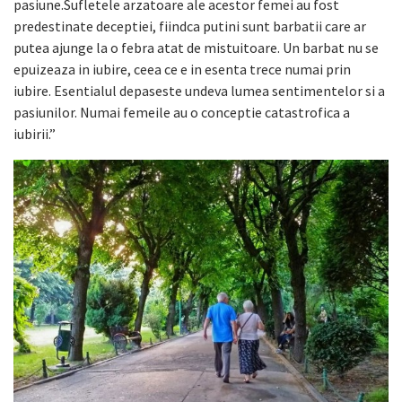
pasiune.Sufletele arzatoare ale acestor femei au fost
predestinate deceptiei, fiindca putini sunt barbatii care ar
putea ajunge la o febra atat de mistuitoare. Un barbat nu se
epuizeaza in iubire, ceea ce e in esenta trece numai prin
iubire. Esentialul depaseste undeva lumea sentimentelor si a
pasiunilor. Numai femeile au o conceptie catastrofica a
iubirii.”