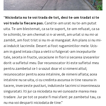
“
Niciodata nu te voi trada de tot, desi te-am tradat si te
voi trada la fiecare pas.
Cand te-am urat nu te-am putut
uita. Te-am blestemat, ca sa te suport, te-am refuzat, ca sa
te schimbi, te-am chemat si n-ai venit, am urlat si nu mi-ai
zambit, am fost trist si nu m-ai mangaiat. Am plans si nu mi-
ai indulcit lacrimile. Desert ai fost rugamintilor mele. Ucis-
am in gand intaia clipa a vietii si fulgerat-am inceputurile
tale, seceta in fructe, uscaciune in flori si secarea izvoarelor
dorit-a sufletul meu. Dar recunoscator iti este sufletul meu
pentru zambetul ce l-a vazut doar el si nimeni altul;
recunoscator pentru acea intalnire, de nimeni aflata; acea
intalnire nu se uita, ci cu credinta ascunsa in tine rasuna in
tacere, inverzeste pustiuri, indulceste lacrimi si insenineaza
singuratati. Iti jur ca niciodata nu vei cunoaste marea mea
tradare. Jur pe tot ce poate fi mai sfant: pe zambetul tau, ca
nu ma voi desparti niciodata de tine.”