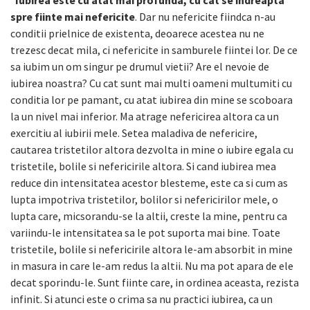
spre fiinte mai nefericite
. Dar nu nefericite fiindca n-au
conditii prielnice de existenta, deoarece acestea nu ne
trezesc decat mila, ci nefericite in samburele fiintei lor. De ce
sa iubim un om singur pe drumul vietii? Are el nevoie de
iubirea noastra? Cu cat sunt mai multi oameni multumiti cu
conditia lor pe pamant, cu atat iubirea din mine se scoboara
la un nivel mai inferior. Ma atrage nefericirea altora ca un
exercitiu al iubirii mele. Setea maladiva de nefericire,
cautarea tristetilor altora dezvolta in mine o iubire egala cu
tristetile, bolile si nefericirile altora. Si cand iubirea mea
reduce din intensitatea acestor blesteme, este ca si cum as
lupta impotriva tristetilor, bolilor si nefericirilor mele, o
lupta care, micsorandu-se la altii, creste la mine, pentru ca
variindu-le intensitatea sa le pot suporta mai bine. Toate
tristetile, bolile si nefericirile altora le-am absorbit in mine
in masura in care le-am redus la altii. Nu ma pot apara de ele
decat sporindu-le. Sunt fiinte care, in ordinea aceasta, rezista
infinit. Si atunci este o crima sa nu practici iubirea, ca un