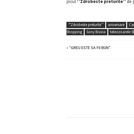
jocul
‘’Zdrobeste preturile’’
de p
‘"Zdrobeste preturile’’
aniversare
Ca
Shopping
Sony Bravia
televizoarele 
«
“GREU ESTE SA FII BUN”.