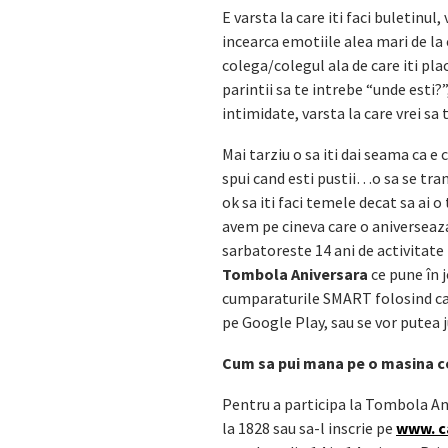
E varsta la care iti faci buletinul
incearca emotiile alea mari de la 
colega/colegul ala de care iti plac
parintii sa te intrebe “unde esti?”
intimidate, varsta la care vrei sa t
Mai tarziu o sa iti dai seama ca e 
spui cand esti pustii…o sa se tra
ok sa iti faci temele decat sa ai
avem pe cineva care o aniverseaza 
sarbatoreste 14 ani de activitate 
Tombola Aniversara
ce pune în 
cumparaturile SMART folosind car
pe Google Play, sau se vor putea 
Cum sa pui mana pe o masina c
Pentru a participa la Tombola Aniv
la 1828 sau sa-l inscrie pe
www. c