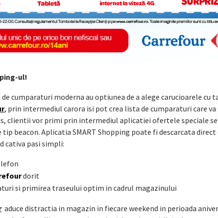
ping-ul!
ta de cumparaturi moderna au optiunea de a alege carucioarele cu t
ur
, prin intermediul carora isi pot crea lista de cumparaturi care v
, clientii vor primi prin intermediul aplicatiei ofertele speciale 
e tip beacon. Aplicatia SMART Shopping poate fi descarcata direct 
 cativa pasi simpli:
elefon
refour
dorit
uri si primirea traseului optim in cadrul magazinului
r
aduce distractia in magazin in fiecare weekend in perioada aniver