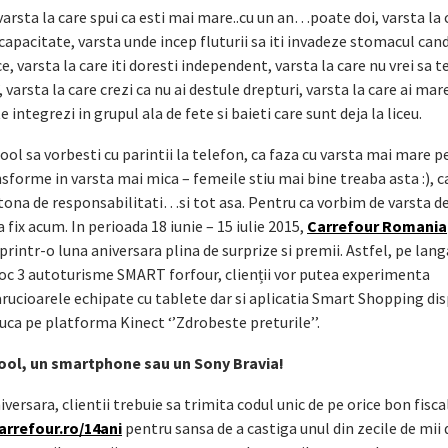
, varsta la care spui ca esti mai mare..cu un an…poate doi, varsta la 
capacitate, varsta unde incep fluturii sa iti invadeze stomacul cand
e, varsta la care iti doresti independent, varsta la care nu vrei sa t
, varsta la care crezi ca nu ai destule drepturi, varsta la care ai ma
e integrezi in grupul ala de fete si baieti care sunt deja la liceu.
cool sa vorbesti cu parintii la telefon, ca faza cu varsta mai mare p
nsforme in varsta mai mica – femeile stiu mai bine treaba asta :), c
 o tona de responsabilitati…si tot asa. Pentru ca vorbim de varsta 
fix acum. In perioada 18 iunie – 15 iulie 2015,
Carrefour Romania
printr-o luna aniversara plina de surprize si premii. Astfel, pe lang
joc 3 autoturisme SMART forfour, clienții vor putea experimenta
ucioarele echipate cu tablete dar si aplicatia Smart Shopping dis
juca pe platforma Kinect ‘’Zdrobeste preturile’’.
ool, un smartphone sau un Sony Bravia!
ersara, clientii trebuie sa trimita codul unic de pe orice bon fisca
arrefour.ro/14ani
pentru sansa de a castiga unul din zecile de mii