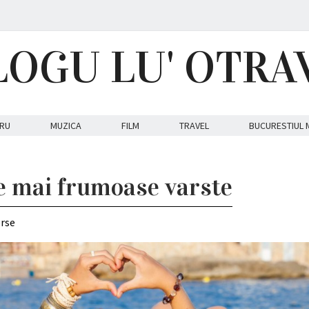
LOGU LU' OTRA
RU
MUZICA
FILM
TRAVEL
BUCURESTIUL 
e mai frumoase varste
erse