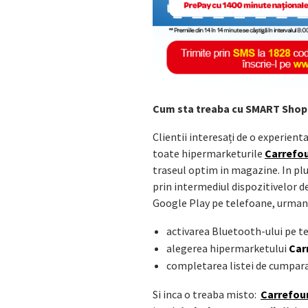
Cum sta treaba cu SMART Shop
Clientii interesați de o experien
toate hipermarketurile
Carrefo
traseul optim in magazine. In plus
prin intermediul dispozitivelor d
Google Play pe telefoane, urmand
activarea Bluetooth-ului pe t
alegerea hipermarketului
Car
completarea listei de cumparat
Si inca o treaba misto:
Carrefou