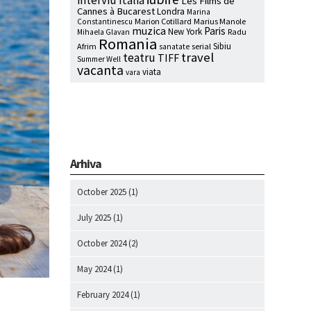
interviu
Italia
Les Films de
Cannes à Bucarest
Londra
Marina
Marion Cotillard
Marius Manole
Constantinescu
muzica
Paris
New York
Radu
Mihaela Glavan
Romania
Sibiu
Afrim
serial
sanatate
travel
teatru
TIFF
Summer Well
vacanta
viata
vara
Arhiva
October 2025
(1)
July 2025
(1)
October 2024
(2)
May 2024
(1)
February 2024
(1)