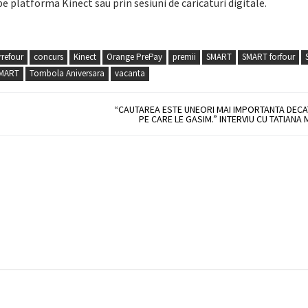
e platforma Kinect sau prin sesiuni de caricaturi digitale.
rrefour
concurs
Kinect
Orange PrePay
premii
SMART
SMART forfour
SMART
Tombola Aniversara
vacanta
“CAUTAREA ESTE UNEORI MAI IMPORTANTA DECA
PE CARE LE GASIM.” INTERVIU CU TATIANA