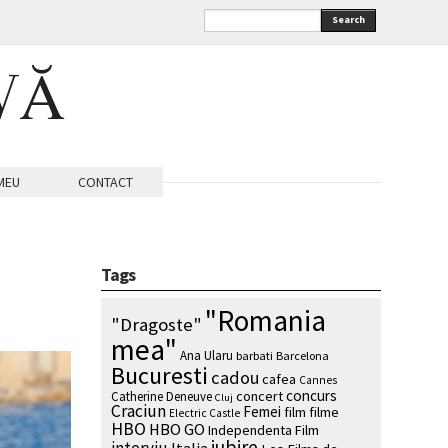
Search
VĂ
MEU
CONTACT
Tags
"Romania
"Dragoste"
mea"
Ana Ularu
barbati
Barcelona
Bucuresti
cadou
cafea
Cannes
concurs
concert
Catherine Deneuve
Cluj
Craciun
Femei
film
filme
Electric Castle
HBO
HBO GO
Independenta Film
iubire