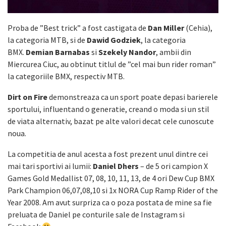
Proba de ”Best trick” a fost castigata de
Dan Miller
(Cehia),
la categoria MTB, si de
Dawid Godziek
, la categoria
BMX.
Demian Barnabas
si
Szekely Nandor
, ambii din
Miercurea Ciuc, au obtinut titlul de ”cel mai bun rider roman”
la categoriile BMX, respectiv MTB.
Dirt on Fire
demonstreaza ca un sport poate depasi barierele
sportului, influentand o generatie, creand o moda si un stil
de viata alternativ, bazat pe alte valori decat cele cunoscute
noua.
La competitia de anul acesta a fost prezent unul dintre cei
mai tari sportivi ai lumii:
Daniel Dhers
– de 5 ori campion X
Games Gold Medallist 07, 08, 10, 11, 13, de 4 ori Dew Cup BMX
Park Champion 06,07,08,10 si 1x NORA Cup Ramp Rider of the
Year 2008. Am avut surpriza ca o poza postata de mine sa fie
preluata de Daniel pe conturile sale de Instagram si