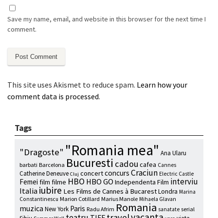
Save my name, email, and website in this browser for the next time I
comment.
This site uses Akismet to reduce spam.
Learn how your
comment data is processed
.
Tags
"Romania mea"
"Dragoste"
Ana Ularu
Bucuresti
cadou
cafea
barbati
Barcelona
Cannes
Craciun
concurs
concert
Catherine Deneuve
Electric Castle
Cluj
HBO
interviu
HBO GO
Femei
film
filme
Independenta Film
iubire
Italia
Les Films de Cannes à Bucarest
Londra
Marina
Marion Cotillard
Marius Manole
Constantinescu
Mihaela Glavan
Romania
muzica
Paris
New York
Radu Afrim
serial
sanatate
vacanta
travel
teatru
TIFF