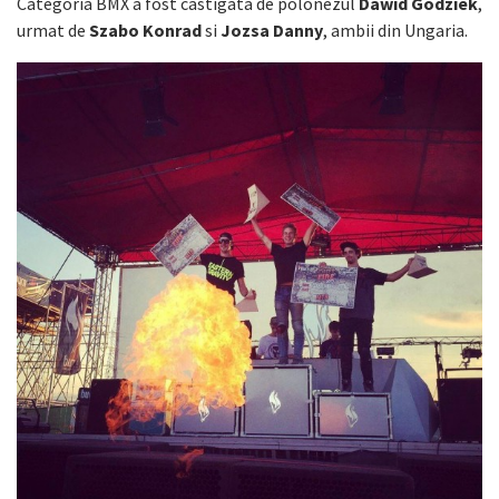
Categoria BMX a fost castigata de polonezul
Dawid Godziek
,
urmat de
Szabo Konrad
si
Jozsa Danny
, ambii din Ungaria.