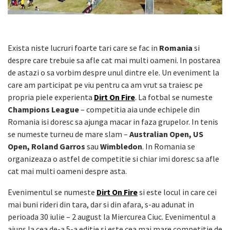
Exista niste lucruri foarte tari care se fac in
Romania
si
despre care trebuie sa afle cat mai multi oameni. In postarea
de astazi o sa vorbim despre unul dintre ele. Un eveniment la
care am participat pe viu pentru ca am vrut sa traiesc pe
propria piele experienta
Dirt On Fire
. La fotbal se numeste
Champions League
– competitia aia unde echipele din
Romania isi doresc sa ajunga macar in faza grupelor. In tenis
se numeste turneu de mare slam –
Australian Open, US
Open, Roland Garros
sau
Wimbledon
. In Romania se
organizeaza o astfel de competitie si chiar imi doresc sa afle
cat mai multi oameni despre asta.
Evenimentul se numeste
Dirt On Fire
si este locul in care cei
mai buni rideri din tara, dar si din afara, s-au adunat in
perioada 30 iulie – 2 august la Miercurea Ciuc. Evenimentul a
ajuns la cea de-a 5-a editie si este cea mai mare competitie de