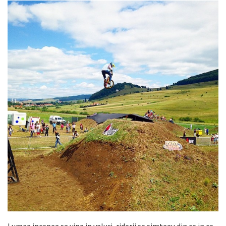
Lumea incepea sa vina in valuri, riderii se simteau din ce in ce