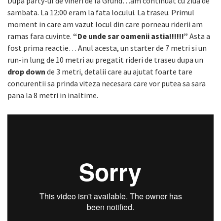
Dupa party-ul de vineri de la Grund…am continuat cu ziua de
sambata. La 12:00 eram la fata locului. La traseu. Primul
moment in care am vazut locul din care porneau riderii am
ramas fara cuvinte.
“De unde sar oamenii astia!!!!!!”
Asta a
fost prima reactie… Anul acesta, un starter de 7 metri si un
run-in lung de 10 metri au pregatit rideri de traseu dupa un
drop down
de 3 metri, detalii care au ajutat foarte tare
concurentii sa prinda viteza necesara care vor putea sa sara
pana la 8 metri in inaltime.