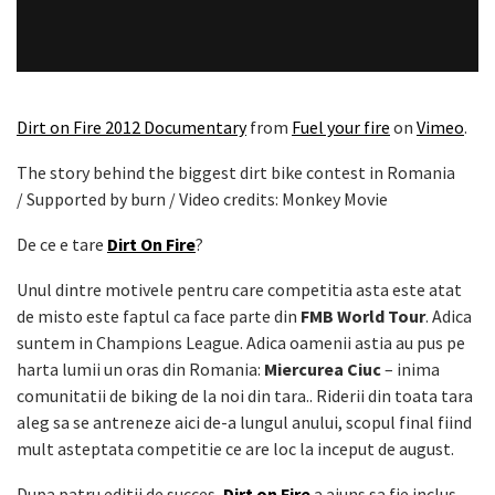
Dirt on Fire 2012 Documentary
from
Fuel your fire
on
Vimeo
.
The story behind the biggest dirt bike contest in Romania
/ Supported by burn / Video credits: Monkey Movie
De ce e tare
Dirt On Fire
?
Unul dintre motivele pentru care competitia asta este atat
de misto este faptul ca face parte din
FMB World Tour
. Adica
suntem in Champions League. Adica oamenii astia au pus pe
harta lumii un oras din Romania:
Miercurea Ciuc
– inima
comunitatii de biking de la noi din tara.. Riderii din toata tara
aleg sa se antreneze aici de-a lungul anului, scopul final fiind
mult asteptata competitie ce are loc la inceput de august.
Dupa patru editii de succes,
Dirt on Fire
a ajuns sa fie inclus