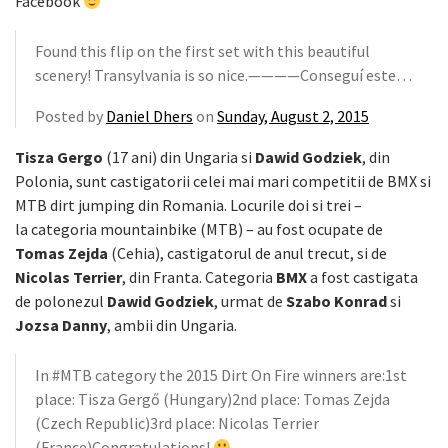
Facebook
Found this flip on the first set with this beautiful
scenery! Transylvania is so nice.————Conseguí este…
Posted by
Daniel Dhers
on
Sunday, August 2, 2015
Tisza Gergo
(17 ani) din Ungaria si
Dawid Godziek
, din
Polonia, sunt castigatorii celei mai mari competitii de BMX si
MTB dirt jumping din Romania. Locurile doi si trei –
la categoria mountainbike (MTB) – au fost ocupate de
Tomas Zejda
(Cehia), castigatorul de anul trecut, si de
Nicolas Terrier
, din Franta. Categoria
BMX
a fost castigata
de polonezul
Dawid Godziek
, urmat de
Szabo Konrad
si
Jozsa Danny
, ambii din Ungaria.
In #MTB category the 2015 Dirt On Fire winners are:1st
place: Tisza Gergő (Hungary)2nd place: Tomas Zejda
(Czech Republic)3rd place: Nicolas Terrier
(France)Congratulations!