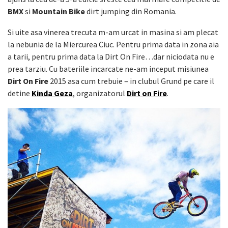
BMX
si
Mountain Bike
dirt jumping din Romania.
Si uite asa vinerea trecuta m-am urcat in masina si am plecat
la nebunia de la Miercurea Ciuc. Pentru prima data in zona aia
a tarii, pentru prima data la Dirt On Fire…dar niciodata nu e
prea tarziu. Cu bateriile incarcate ne-am inceput misiunea
Dirt On Fire
2015 asa cum trebuie – in clubul Grund pe care il
detine
Kinda Geza
, organizatorul
Dirt on Fire
.