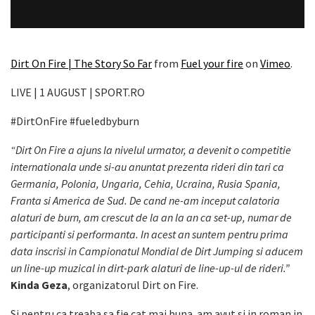
Dirt On Fire | The Story So Far
from
Fuel your fire
on
Vimeo
.
LIVE | 1 AUGUST | SPORT.RO
#DirtOnFire #fueledbyburn
“Dirt On Fire a ajuns la nivelul urmator, a devenit o competitie
internationala unde si-au anuntat prezenta rideri din tari ca
Germania, Polonia, Ungaria, Cehia, Ucraina, Rusia Spania,
Franta si America de Sud. De cand ne-am inceput calatoria
alaturi de burn, am crescut de la an la an ca set-up, numar de
participanti si performanta. In acest an suntem pentru prima
data inscrisi in Campionatul Mondial de Dirt Jumping si aducem
un line-up muzical in dirt-park alaturi de line-up-ul de rideri.”
Kinda Geza
, organizatorul Dirt on Fire.
Si pentru ca treaba sa fie cat mai buna..am avut si in roman in