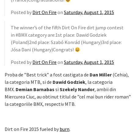
Posted by
Dirt On Fire
on
Saturday, August 1, 2015
The winner’s of the fifth Dirt On Fire dirt jump contest
in #BMX category are:1st place: Dawid Godziek
(Poland)2nd place: Szabó Konrád (Hungary)3rd place:
Jósa Dani (Hungary)Congrats!
Posted by
Dirt On Fire
on
Saturday, August 1, 2015
Proba de ”Best trick” a fost castigata de
Dan Miller
(Cehia),
la categoria MTB, si de
Dawid Godziek
, la categoria
BMX.
Demian Barnabas
si
Szekely Nandor
, ambii din
Miercurea Ciuc, au obtinut titlul de ”cel mai bun rider roman”
la categoriile BMX, respectiv MTB.
Dirt on Fire 2015 fueled by
burn
.