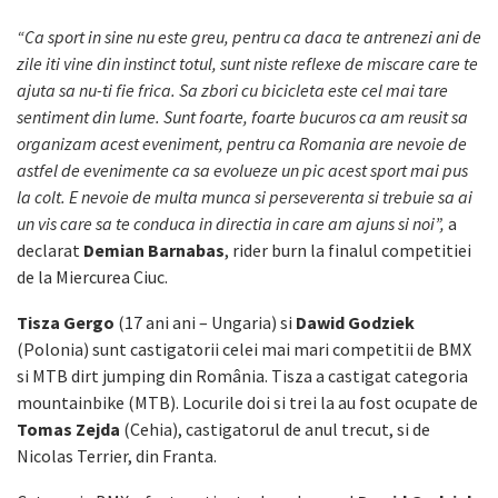
“Ca sport in sine nu este greu, pentru ca daca te antrenezi ani de
zile iti vine din instinct totul, sunt niste reflexe de miscare care te
ajuta sa nu-ti fie frica. Sa zbori cu bicicleta este cel mai tare
sentiment din lume. Sunt foarte, foarte bucuros ca am reusit sa
organizam acest eveniment, pentru ca Romania are nevoie de
astfel de evenimente ca sa evolueze un pic acest sport mai pus
la colt. E nevoie de multa munca si perseverenta si trebuie sa ai
un vis care sa te conduca in directia in care am ajuns si noi”,
a
declarat
Demian Barnabas
, rider burn la finalul competitiei
de la Miercurea Ciuc.
Tisza Gergo
(17 ani ani – Ungaria) si
Dawid Godziek
(Polonia) sunt castigatorii celei mai mari competitii de BMX
si MTB dirt jumping din România. Tisza a castigat categoria
mountainbike (MTB). Locurile doi si trei la au fost ocupate de
Tomas Zejda
(Cehia), castigatorul de anul trecut, si de
Nicolas Terrier, din Franta.