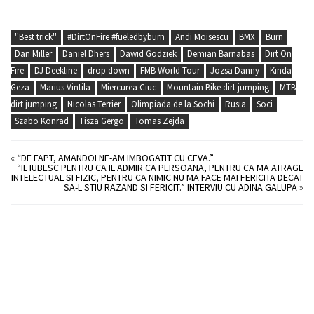
''Best trick''
#DirtOnFire #fueledbyburn
Andi Moisescu
BMX
Burn
Dan Miller
Daniel Dhers
Dawid Godziek
Demian Barnabas
Dirt On
Fire
DJ Deekline
drop down
FMB World Tour
Jozsa Danny
Kinda
Geza
Marius Vintila
Miercurea Ciuc
Mountain Bike dirt jumping
MTB
dirt jumping
Nicolas Terrier
Olimpiada de la Sochi
Rusia
Soci
Szabo Konrad
Tisza Gergo
Tomas Zejda
«
“DE FAPT, AMANDOI NE-AM IMBOGATIT CU CEVA.”
“IL IUBESC PENTRU CA IL ADMIR CA PERSOANA, PENTRU CA MA ATRAGE
INTELECTUAL SI FIZIC, PENTRU CA NIMIC NU MA FACE MAI FERICITA DECAT
SA-L STIU RAZAND SI FERICIT.” INTERVIU CU ADINA GALUPA
»