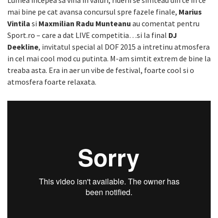
mai bine pe cat avansa concursul spre fazele finale,
Marius
Vintila
si
Maxmilian Radu Munteanu
au comentat pentru
Sport.ro – care a dat LIVE competitia…si la final
DJ
Deekline
, invitatul special al DOF 2015 a intretinu atmosfera
in cel mai cool mod cu putinta. M-am simtit extrem de bine la
treaba asta. Era in aer un vibe de festival, foarte cool si o
atmosfera foarte relaxata.