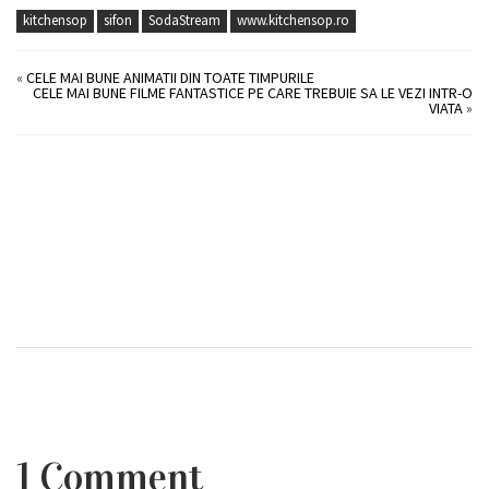
kitchensop
sifon
SodaStream
www.kitchensop.ro
«
CELE MAI BUNE ANIMATII DIN TOATE TIMPURILE
CELE MAI BUNE FILME FANTASTICE PE CARE TREBUIE SA LE VEZI INTR-O
VIATA
»
1 Comment