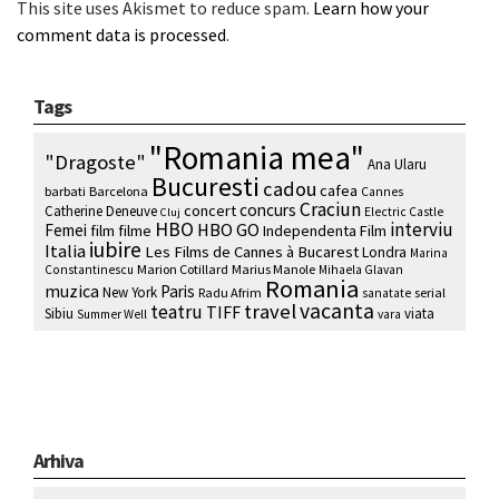
This site uses Akismet to reduce spam.
Learn how your
comment data is processed
.
Tags
"Romania mea"
"Dragoste"
Ana Ularu
Bucuresti
cadou
cafea
barbati
Barcelona
Cannes
Craciun
concurs
concert
Catherine Deneuve
Electric Castle
Cluj
HBO
interviu
HBO GO
Femei
film
filme
Independenta Film
iubire
Italia
Les Films de Cannes à Bucarest
Londra
Marina
Marion Cotillard
Marius Manole
Constantinescu
Mihaela Glavan
Romania
muzica
Paris
New York
Radu Afrim
serial
sanatate
vacanta
travel
teatru
TIFF
Sibiu
viata
Summer Well
vara
Arhiva