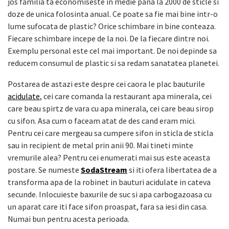
jos familia ta economiseste in medie pana la 2000 de sticle si
doze de unica folosinta anual. Ce poate sa fie mai bine intr-o
lume sufocata de plastic? Orice schimbare in bine conteaza.
Fiecare schimbare incepe de la noi. De la fiecare dintre noi.
Exemplu personal este cel mai important. De noi depinde sa
reducem consumul de plastic si sa redam sanatatea planetei.
Postarea de astazi este despre cei caora le plac bauturile
acidulate
, cei care comanda la restaurant apa minerala, cei
care beau spirtz de vara cu apa minerala, cei care beau sirop
cu sifon. Asa cum o faceam atat de des cand eram mici.
Pentru cei care mergeau sa cumpere sifon in sticla de sticla
sau in recipient de metal prin anii 90. Mai tineti minte
vremurile alea? Pentru cei enumerati mai sus este aceasta
postare. Se numeste
SodaStream
si iti ofera libertatea de a
transforma apa de la robinet in bauturi acidulate in cateva
secunde. Inlocuieste baxurile de suc si apa carbogazoasa cu
un aparat care iti face sifon proaspat, fara sa iesi din casa.
Numai bun pentru acesta perioada.