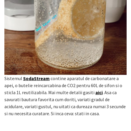
Sistemul
SodaStream
contine aparatul de carbonatare a
apei, o butelie reincarcabina de CO2 pentru 60L de sifon si o
sticla 1L reutilizabila. Mai multe detalii gasiti
aici
. Asa ca
savurati bautura favorita cum doriti, variati gradul de
acidulare, variati gustul, nu uitati ca dureaza numai 3 secunde
si nu necesita curatare. Si inca ceva: stati in casa.