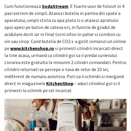
Cum functioneaza
SodaStream
. E foarte usor de folosit in 4
pasi extrem de simpli. Atasezi butelia in partea din spate a
aparatului, umpli sticla cu apa plata si o atasezi apratului
apoi apesi pe buton de cateva ori, in functie de gradul de
acidulare dorit iar in final torni sifon in pahar si combini cu
vin sau sirop. Cand butelia de CO2 s-a golit comanzi un online
pe
www.kitchenshop.ro
si primesti cilindrii incarcati direct
la tine acasa, urmand ca cilindrii goi sa ii predai curierului.
Livrarea este gratuita la minunm 2 cilindri comandati. Pentru
cilindrii returnati se percepe o taxa de retur de 10 lei,
indiferent de numaru acestora. Poti sa ii schimbi si mergand
direct in magazinele
KitchenShop
– aduci cilindrul gol si il
primesti la schimb pe cel incarcat.