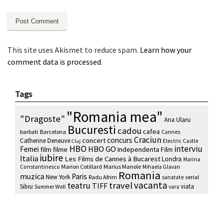
This site uses Akismet to reduce spam.
Learn how your
comment data is processed
.
Tags
"Romania mea"
"Dragoste"
Ana Ularu
Bucuresti
cadou
cafea
barbati
Barcelona
Cannes
Craciun
concurs
concert
Catherine Deneuve
Electric Castle
Cluj
HBO
interviu
HBO GO
Femei
film
filme
Independenta Film
iubire
Italia
Les Films de Cannes à Bucarest
Londra
Marina
Marion Cotillard
Marius Manole
Constantinescu
Mihaela Glavan
Romania
muzica
Paris
New York
Radu Afrim
serial
sanatate
vacanta
travel
teatru
TIFF
Sibiu
viata
Summer Well
vara