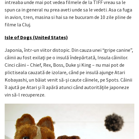
intreaba unde mai pot vedea filmele de la TIFF vreau sa le
spun ca in general nu prea aveti unde sa le vedeti. Asa ca fuga
in avion, tren, masina si hai sa ne bucuram de 10 zile pline de
filme la Cluj.
Isle of Dogs (United States)
Japonia, într-un viitor distopic. Din cauza unei “gripe canine”,
câinii au fost exilaţi pe o insulă îndepărtată, Insula câinilor.
Cinci câini – Chief, Rex, Boss, Duke şi King – nu mai pot de
plictiseala cauzată de izolare, când pe insulă ajunge Atari
Kobayashi, un băiat venit să-şi caute câinele, pe Spots. Câinii
îl ajută pe Atari şi îl apără atunci când autorităţile japoneze
vin să-l recupereze.