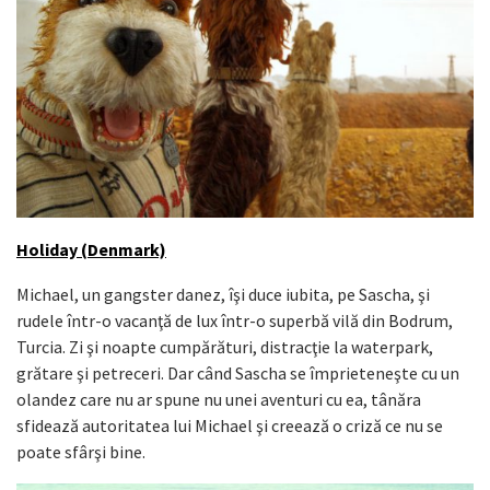
Holiday (Denmark)
Michael, un gangster danez, îşi duce iubita, pe Sascha, şi
rudele într-o vacanţă de lux într-o superbă vilă din Bodrum,
Turcia. Zi şi noapte cumpărături, distracţie la waterpark,
grătare şi petreceri. Dar când Sascha se împrieteneşte cu un
olandez care nu ar spune nu unei aventuri cu ea, tânăra
sfidează autoritatea lui Michael şi creează o criză ce nu se
poate sfârşi bine.