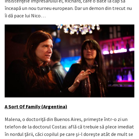
insistenţele impresarului ei, Richard, care o bate la cap să
înceapă un nou turneu european. Dar un demon din trecut nu
îi dă pace lui Nico…
A Sort Of Family (Argentina)
Malena, o doctoriţă din Buenos Aires, primeşte într-o zi un
telefon de la doctorul Costas: află că trebuie să plece imediat
în nordul ţării, căci copilul pe care şi-l doreşte atât de mult se