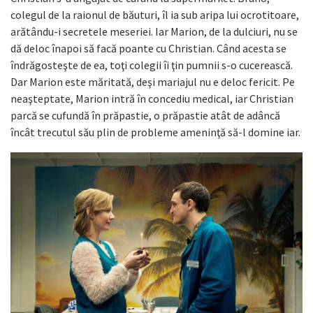
colegul de la raionul de băuturi, îl ia sub aripa lui ocrotitoare,
arătându-i secretele meseriei. Iar Marion, de la dulciuri, nu se
dă deloc înapoi să facă poante cu Christian. Când acesta se
îndrăgosteşte de ea, toţi colegii îi ţin pumnii s-o cucerească.
Dar Marion este măritată, deşi mariajul nu e deloc fericit. Pe
neaşteptate, Marion intră în concediu medical, iar Christian
parcă se cufundă în prăpastie, o prăpastie atât de adâncă
încât trecutul său plin de probleme ameninţă să-l domine iar.