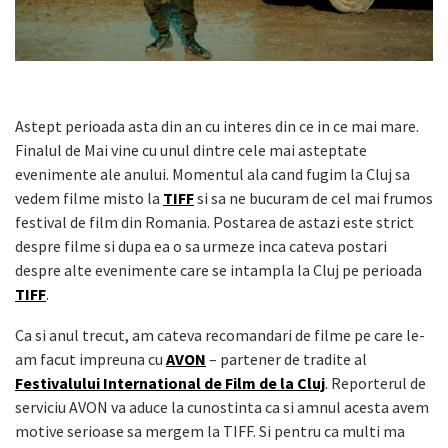
Astept perioada asta din an cu interes din ce in ce mai mare.
Finalul de Mai vine cu unul dintre cele mai asteptate
evenimente ale anului. Momentul ala cand fugim la Cluj sa
vedem filme misto la
TIFF
si sa ne bucuram de cel mai frumos
festival de film din Romania. Postarea de astazi este strict
despre filme si dupa ea o sa urmeze inca cateva postari
despre alte evenimente care se intampla la Cluj pe perioada
TIFF
.
Ca si anul trecut, am cateva recomandari de filme pe care le-
am facut impreuna cu
AVON
– partener de tradite al
Festivalului International de Film de la Cluj
. Reporterul de
serviciu AVON va aduce la cunostinta ca si amnul acesta avem
motive serioase sa mergem la TIFF. Si pentru ca multi ma