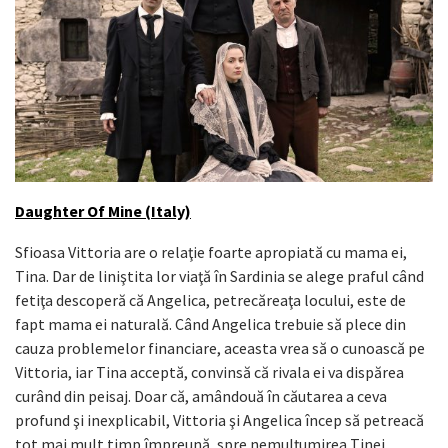
Daughter Of Mine (Italy)
Sfioasa Vittoria are o relaţie foarte apropiată cu mama ei,
Tina. Dar de liniştita lor viaţă în Sardinia se alege praful când
fetiţa descoperă că Angelica, petrecăreaţa locului, este de
fapt mama ei naturală. Când Angelica trebuie să plece din
cauza problemelor financiare, aceasta vrea să o cunoască pe
Vittoria, iar Tina acceptă, convinsă că rivala ei va dispărea
curând din peisaj. Doar că, amândouă în căutarea a ceva
profund şi inexplicabil, Vittoria şi Angelica încep să petreacă
tot mai mult timp împreună, spre nemulţumirea Tinei…