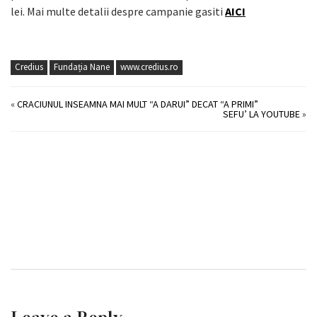
lei.
Mai multe detalii despre campanie gasiti
AICI
Credius
Fundația Nane
www.credius.ro
«
CRACIUNUL INSEAMNA MAI MULT “A DARUI” DECAT “A PRIMI”
SEFU’ LA YOUTUBE
»