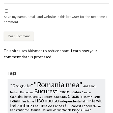
Save my name, email, and website in this browser for the next time I
comment.
This site uses Akismet to reduce spam.
Learn how your
comment data is processed
.
Tags
"Romania mea"
"Dragoste"
Ana Ularu
Bucuresti
cadou
cafea
barbati
Barcelona
Cannes
Craciun
concurs
concert
Catherine Deneuve
Electric Castle
Cluj
HBO
interviu
HBO GO
Femei
film
filme
Independenta Film
iubire
Italia
Les Films de Cannes à Bucarest
Londra
Marina
Marion Cotillard
Marius Manole
Constantinescu
Mihaela Glavan