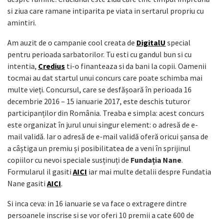
si ziua care ramane intiparita pe viata in sertarul propriu cu
amintiri.
Am auzit de o campanie cool creata de
DigitalU
special
pentru perioada sarbatorilor. Tu esti cu gandul bun si cu
intentia,
Credius
ti-o finanteaza si da bani la copii. Oamenii
tocmai au dat startul unui concurs care poate schimba mai
multe vieți. Concursul, care se desfășoară în perioada 16
decembrie 2016 – 15 ianuarie 2017, este deschis tuturor
participanților din România. Treaba e simpla: acest concurs
este organizat în jurul unui singur element: o adresă de e-
mail validă. Iar o adresă de e-mail validă oferă oricui șansa de
a câștiga un premiu și posibilitatea de a veni în sprijinul
copiilor cu nevoi speciale susținuți de
Fundația Nane
.
Formularul il gasiti
AICI
iar mai multe detalii despre Fundatia
Nane gasiti
AICI
.
Si inca ceva: in 16 ianuarie se va face o extragere dintre
persoanele inscrise si se vor oferi 10 premii a cate 600 de