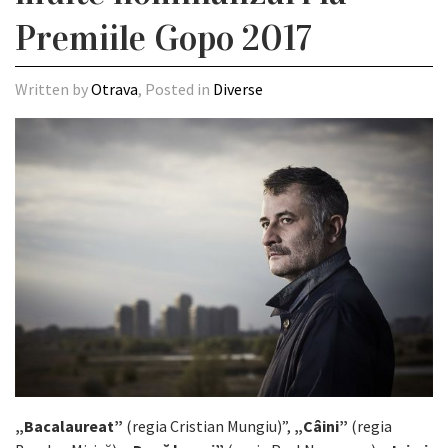
Premiile Gopo 2017
Written by
Otrava
, Posted in
Diverse
„Bacalaureat”
(regia Cristian Mungiu)”,
„Câini”
(regia