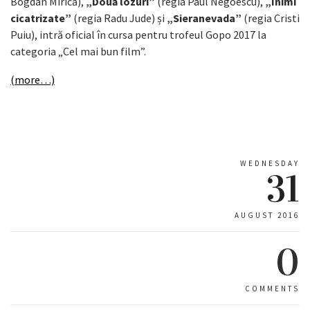
Bogdan Mirică),
„Două lozuri”
(regia Paul Negoescu),
„Inimi
cicatrizate”
(regia Radu Jude) și
„Sieranevada”
(regia Cristi
Puiu), intră oficial în cursa pentru trofeul Gopo 2017 la
categoria „Cel mai bun film”.
(more…)
WEDNESDAY
31
AUGUST 2016
0
COMMENTS