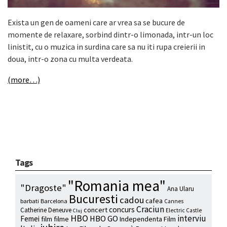
Exista un gen de oameni care ar vrea sa se bucure de
momente de relaxare, sorbind dintr-o limonada, intr-un loc
linistit, cu o muzica in surdina care sa nu iti rupa creierii in
doua, intr-o zona cu multa verdeata.
(more…)
Tags
"Romania mea"
"Dragoste"
Ana Ularu
Bucuresti
cadou
cafea
barbati
Barcelona
Cannes
Craciun
concurs
concert
Catherine Deneuve
Electric Castle
Cluj
HBO
interviu
HBO GO
Femei
film
filme
Independenta Film