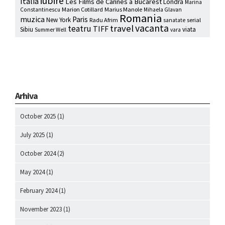
iubire
Italia
Les Films de Cannes à Bucarest
Londra
Marina
Marion Cotillard
Marius Manole
Constantinescu
Mihaela Glavan
Romania
muzica
Paris
New York
Radu Afrim
serial
sanatate
vacanta
travel
teatru
TIFF
Sibiu
viata
Summer Well
vara
Arhiva
October 2025
(1)
July 2025
(1)
October 2024
(2)
May 2024
(1)
February 2024
(1)
November 2023
(1)