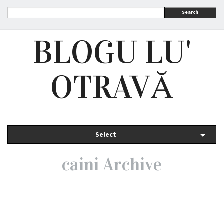
Search
BLOGU LU'
OTRAVĂ
Select
caini Archive