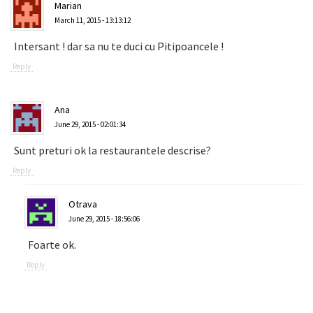
Marian
March 11, 2015 - 13:13:12
Intersant ! dar sa nu te duci cu Pitipoancele !
Reply
Ana
June 29, 2015 - 02:01:34
Sunt preturi ok la restaurantele descrise?
Reply
Otrava
June 29, 2015 - 18:56:06
Foarte ok.
Reply