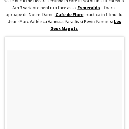
sa te bucuri de fiecare secunda in care iti sorbi linistit cafeaua.
Am 3 variante pentru a face asta:
Esmeralda
– foarte
aproape de Notre-Dame,
Cafe de Flore
exact ca in filmul lui
Jean-Marc Vallée cu Vanessa Paradis si Kevin Parent si
Les
Deux Magots
.