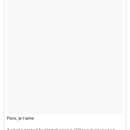
Paris, je t’aime
A photo posted by bloguluotrava (@bloguluotrava) on