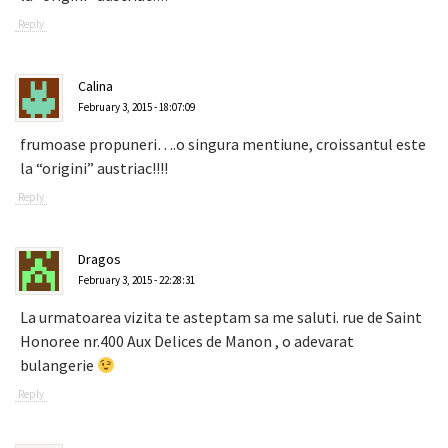
Reply
Calina
February 3, 2015 - 18:07:09
frumoase propuneri….o singura mentiune, croissantul este
la “origini” austriac!!!!
Reply
Dragos
February 3, 2015 - 22:28:31
La urmatoarea vizita te asteptam sa me saluti. rue de Saint
Honoree nr.400 Aux Delices de Manon , o adevarat
bulangerie
Reply