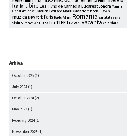
interviu
HBO GO
Femei
film
filme
Independenta Film
iubire
Italia
Les Films de Cannes à Bucarest
Londra
Marina
Marion Cotillard
Marius Manole
Constantinescu
Mihaela Glavan
Romania
muzica
Paris
New York
Radu Afrim
serial
sanatate
vacanta
travel
teatru
TIFF
Sibiu
viata
Summer Well
vara
Arhiva
October 2025
(1)
July 2025
(1)
October 2024
(2)
May 2024
(1)
February 2024
(1)
November 2023
(1)