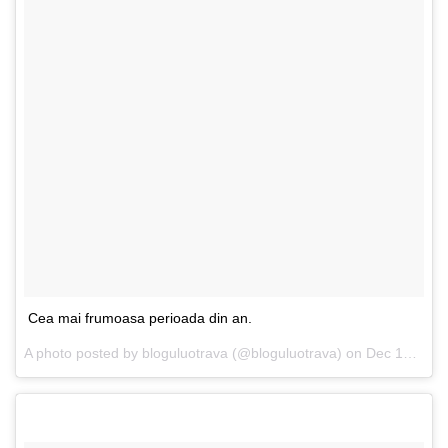
Cea mai frumoasa perioada din an.
A photo posted by bloguluotrava (@bloguluotrava) on
Dec 12, 2014 at 2:48pm PST