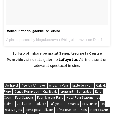
#amour #paris @fabmuse_diana
A photo posted by bloguluotrava (@bloguluotrava) on
Dec 12, 2014 at 2:05am PST
10. Fa o plimbare pe
malul Senei
, treci pe la
Centre
Pompidou
si nu rata galeriile
Lafayette
. Vitrinele sunt un
adevarat spectacol in sine.
AA Travel
Agentia AA Travel
Angelina Paris
bilete de avion
Cafe de
Flore
Centre Pompidou
City Break
croissant
Esmeralda
Ethan
Coen
Four Seasons
Four Seasons Paris
Hotel Four Seasons
Je
T'aime
Joel Coen
Ladurée
Lafayette
Le Marais
Le Meurice
Les
Deux Magots
oferte personalizate
oferte revelion
Paris
Pont des Arts