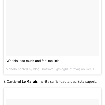
We think too much and feel too little.
A photo posted by bloguluotrava (@bloguluotrava) on
Dec 12, 2014 at 10:04pm PST
8. Cartierul
Le Marais
merita sa fie luat la pas. Este superb.