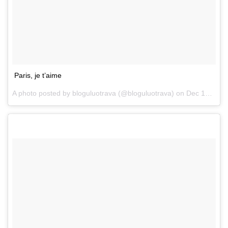
Paris, je t’aime
A photo posted by bloguluotrava (@bloguluotrava) on
Dec 12, 2014 at 10:00am PST