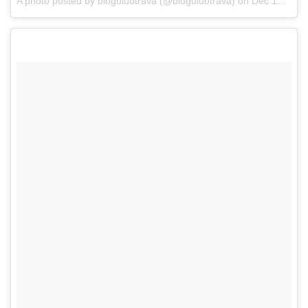
A photo posted by bloguluotrava (@bloguluotrava) on
Dec 12, 2014 at 7:22am PST