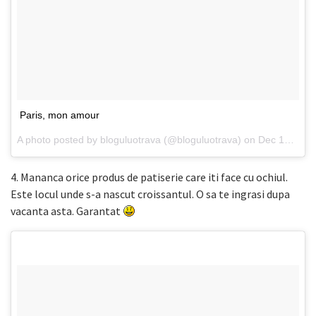
Paris, mon amour
A photo posted by bloguluotrava (@bloguluotrava) on
Dec 12, 2014 at 7:03am PST
4. Mananca orice produs de patiserie care iti face cu ochiul.
Este locul unde s-a nascut croissantul. O sa te ingrasi dupa
vacanta asta. Garantat