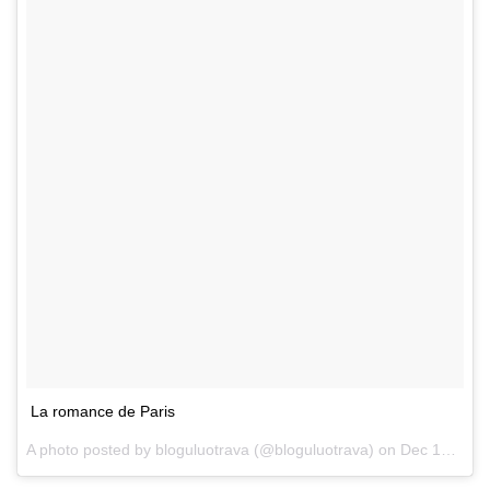
La romance de Paris
A photo posted by bloguluotrava (@bloguluotrava) on
Dec 12, 2014 at 5:27am PST