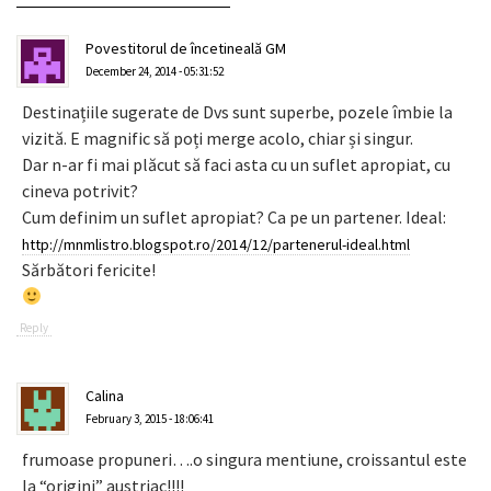
Povestitorul de încetineală GM
December 24, 2014 - 05:31:52
Destinațiile sugerate de Dvs sunt superbe, pozele îmbie la
vizită. E magnific să poți merge acolo, chiar și singur.
Dar n-ar fi mai plăcut să faci asta cu un suflet apropiat, cu
cineva potrivit?
Cum definim un suflet apropiat? Ca pe un partener. Ideal:
http://mnmlistro.blogspot.ro/2014/12/partenerul-ideal.html
Sărbători fericite!
Reply
Calina
February 3, 2015 - 18:06:41
frumoase propuneri….o singura mentiune, croissantul este
la “origini” austriac!!!!