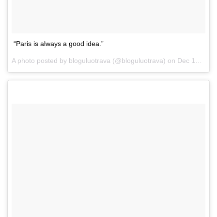
“Paris is always a good idea.”
A photo posted by bloguluotrava (@bloguluotrava) on
Dec 12, 2014 at 2:40am PST