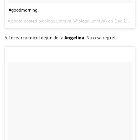
#goodmorning
A photo posted by bloguluotrava (@bloguluotrava) on
Dec 12, 2014 at 10:37pm PST
5. Incearca micul dejun de la
Angelina
. Nu o sa regreti.