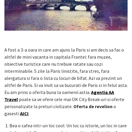
A fost a 3-a oara in care am ajuns la Paris si am decis sa fac o
altfel de mini vacanta in capitala Frantei: fara muzee,
obiective turistice care nu trebuie ratate sau cozi
interminabile. 5 zile la Paris linistite, fara stres, fara
alergatura si fara o lista cu locuri de bifat. Azi va prezint un
altfel de Paris. Si va invit sa va bucurati de Paris si in felul asta.
Eu am prins o oferta buna la oamenii astia.
Agentia AA
Travel
poate sa ve ofere cele mai OK City Break-uri si oferte
personalizate la preturi civilizate.
Oferta de revelion
o
gasesti
AICI
.
1. Bea o cafea intr-un loc cool. Un loc cu istorie, un loc in care