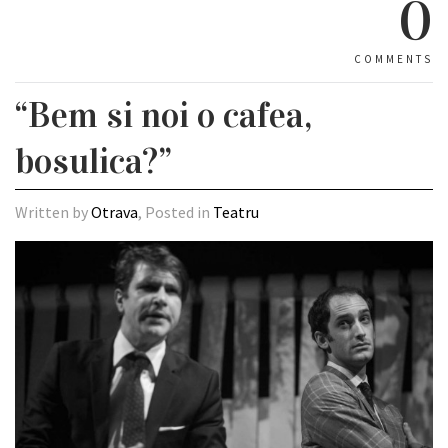
0
COMMENTS
“Bem si noi o cafea,
bosulica?”
Written by
Otrava
, Posted in
Teatru