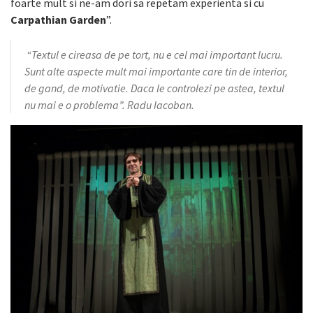
foarte mult si ne-am dori sa repetam experienta si cu
Carpathian Garden
”.
“Textul e cireasa de pe tort, nu e cel mai important lucru.
Sunt alte aspecte mult mai importante care tin de interior,
de gand, de motivatie. Daca le controlezi pe astea, textul
nu mai e o problema”. Radu Iacoban.