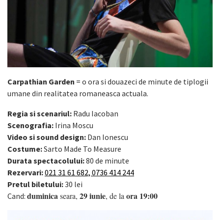
Carpathian Garden
= o ora si douazeci de minute de tiplogii
umane din realitatea romaneasca actuala.
Regia si scenariul:
Radu Iacoban
Scenografia:
Irina Moscu
Video si sound design:
Dan Ionescu
Costume:
Sarto Made To Measure
Durata spectacolului:
80 de minute
Rezervari:
021 31 61 682, 0736 414 244
Pretul biletului:
30 lei
duminica
29 iunie
ora
19:00
seara,
, de la
Cand: