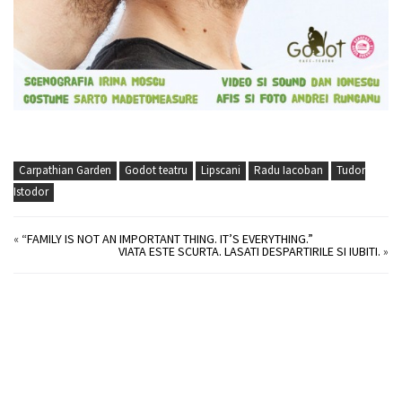
Carpathian Garden
Godot teatru
Lipscani
Radu Iacoban
Tudor
Istodor
«
“FAMILY IS NOT AN IMPORTANT THING. IT’S EVERYTHING.”
VIATA ESTE SCURTA. LASATI DESPARTIRILE SI IUBITI.
»