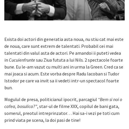
Exista doi actori din generatia asta noua, nu stiu cat mai este
de noua, care sunt extrem de talentati. Probabil cei mai
talentati din valul asta de actori. Pe amandoi ii puteti vedea
in
Cucuienfrunte
sau Ziua fututa a lui Nils. 2 spectacole foarte
bune. Eu le-am vazut cu multi ani in urma la Green. Cred ca se
mai joaca si acum. Este vorba despre Radu Iacoban si Tudor
Istodor pe care va invit sa ii vedeti intr-un spectacol foarte
bun.
Mogulul de presa, politicianul ipocrit, parcagiul
“Bem si noi o
cafea, bosulica?”
, star-ul de filme XXX, copilul de bani gata,
somerul, preotul intreprinzator… Hai sa-i vezi pe toti cum
prind viata pe scena, la doi pasi de tine!