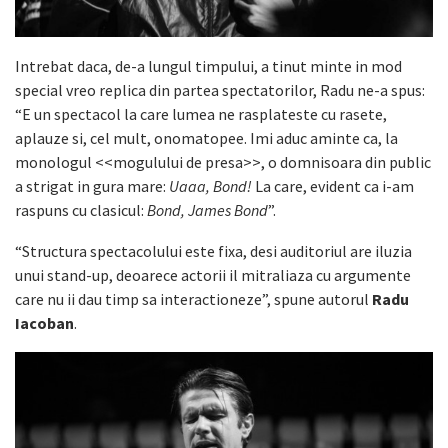
Intrebat daca, de-a lungul timpului, a tinut minte in mod
special vreo replica din partea spectatorilor, Radu ne-a spus:
“E un spectacol la care lumea ne rasplateste cu rasete,
aplauze si, cel mult, onomatopee. Imi aduc aminte ca, la
monologul <<mogulului de presa>>, o domnisoara din public
a strigat in gura mare:
Uaaa, Bond!
La care, evident ca i-am
raspuns cu clasicul:
Bond, James Bond
”.
“Structura spectacolului este fixa, desi auditoriul are iluzia
unui stand-up, deoarece actorii il mitraliaza cu argumente
care nu ii dau timp sa interactioneze”, spune autorul
Radu
Iacoban
.