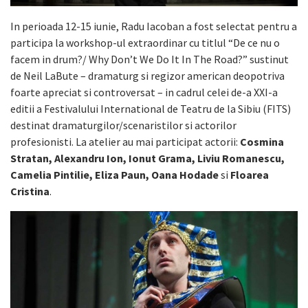
In perioada 12-15 iunie, Radu Iacoban a fost selectat pentru a
participa la workshop-ul extraordinar cu titlul “De ce nu o
facem in drum?/ Why Don’t We Do It In The Road?” sustinut
de Neil LaBute – dramaturg si regizor american deopotriva
foarte apreciat si controversat – in cadrul celei de-a XXI-a
editii a Festivalului International de Teatru de la Sibiu (FITS)
destinat dramaturgilor/scenaristilor si actorilor
profesionisti. La atelier au mai participat actorii:
Cosmina
Stratan, Alexandru Ion, Ionut Grama, Liviu Romanescu,
Camelia Pintilie, Eliza Paun, Oana Hodade
si
Floarea
Cristina
.