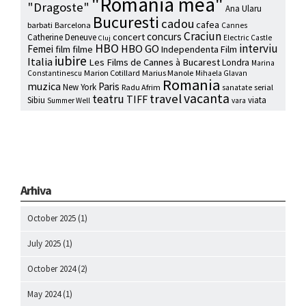
"Romania mea"
"Dragoste"
Ana Ularu
Bucuresti
cadou
cafea
barbati
Barcelona
Cannes
Craciun
concurs
concert
Catherine Deneuve
Electric Castle
Cluj
HBO
interviu
HBO GO
Femei
film
filme
Independenta Film
iubire
Italia
Les Films de Cannes à Bucarest
Londra
Marina
Marion Cotillard
Marius Manole
Constantinescu
Mihaela Glavan
Romania
muzica
Paris
New York
Radu Afrim
serial
sanatate
vacanta
travel
teatru
TIFF
Sibiu
viata
Summer Well
vara
Arhiva
October 2025
(1)
July 2025
(1)
October 2024
(2)
May 2024
(1)