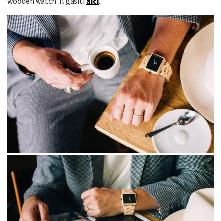
wooden watch. Il gasiti
aici
.