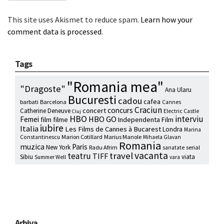
This site uses Akismet to reduce spam.
Learn how your
comment data is processed
.
Tags
"Romania mea"
"Dragoste"
Ana Ularu
Bucuresti
cadou
cafea
barbati
Barcelona
Cannes
Craciun
concurs
concert
Catherine Deneuve
Electric Castle
Cluj
HBO
interviu
HBO GO
Femei
film
filme
Independenta Film
iubire
Italia
Les Films de Cannes à Bucarest
Londra
Marina
Marion Cotillard
Marius Manole
Constantinescu
Mihaela Glavan
Romania
muzica
Paris
New York
Radu Afrim
serial
sanatate
vacanta
travel
teatru
TIFF
Sibiu
viata
Summer Well
vara
Arhiva