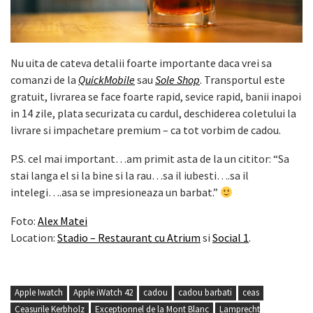
Nu uita de cateva detalii foarte importante daca vrei sa
comanzi de la
QuickMobile
sau
Sole Shop
. Transportul este
gratuit, livrarea se face foarte rapid, sevice rapid, banii inapoi
in 14 zile, plata securizata cu cardul, deschiderea coletului la
livrare si impachetare premium – ca tot vorbim de cadou.
P.S. cel mai important…am primit asta de la un cititor: “Sa
stai langa el si la bine si la rau…sa il iubesti….sa il
intelegi….asa se impresioneaza un barbat.”
Foto:
Alex Matei
Location:
Stadio – Restaurant cu Atrium
si
Social 1
.
Apple Iwatch
Apple iWatch 42
cadou
cadou barbati
ceas
Ceasurile Kerbholz
Exceptionnel de la Mont Blanc
Lamprecht