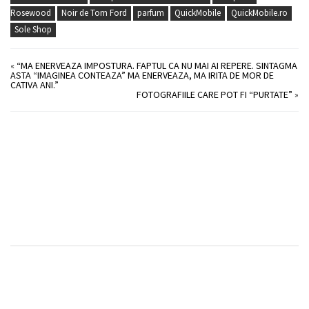
Rosewood
Noir de Tom Ford
parfum
QuickMobile
QuickMobile.ro
Sole Shop
«
“MA ENERVEAZA IMPOSTURA. FAPTUL CA NU MAI AI REPERE. SINTAGMA
ASTA “IMAGINEA CONTEAZA” MA ENERVEAZA, MA IRITA DE MOR DE
CATIVA ANI.”
FOTOGRAFIILE CARE POT FI “PURTATE”
»