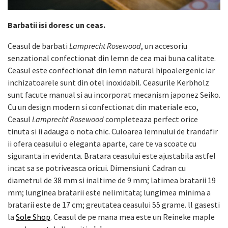
Barbatii isi doresc un ceas.
Ceasul de barbati
Lamprecht Rosewood
, un accesoriu
senzational confectionat din lemn de cea mai buna calitate.
Ceasul este confectionat din lemn natural hipoalergenic iar
inchizatoarele sunt din otel inoxidabil. Ceasurile Kerbholz
sunt facute manual si au incorporat mecanism japonez Seiko.
Cu un design modern si confectionat din materiale eco,
Ceasul
Lamprecht Rosewood
completeaza perfect orice
tinuta si ii adauga o nota chic. Culoarea lemnului de trandafir
ii ofera ceasului o eleganta aparte, care te va scoate cu
siguranta in evidenta. Bratara ceasului este ajustabila astfel
incat sa se potriveasca oricui. Dimensiuni: Cadran cu
diametrul de 38 mm si inaltime de 9 mm; latimea bratarii 19
mm; lunginea bratarii este nelimitata; lungimea minima a
bratarii este de 17 cm; greutatea ceasului 55 grame. ll gasesti
la
Sole Shop
. Ceasul de pe mana mea este un Reineke maple