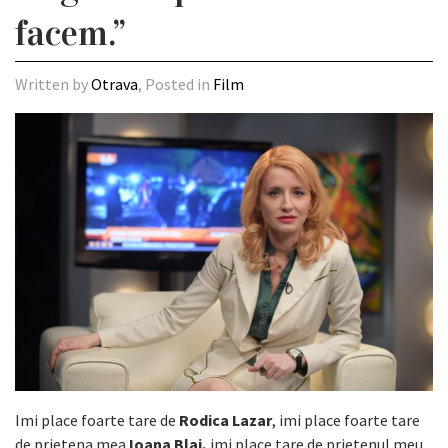
facem.”
Written by
Otrava
, Posted in
Film
Imi place foarte tare de
Rodica Lazar
, imi place foarte tare
de prietena mea
Ioana Blaj,
imi place tare de prietenul meu