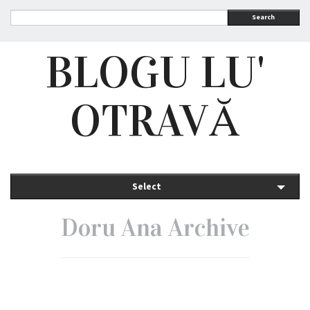
Search
BLOGU LU'
OTRAVĂ
Select
Doru Ana Archive