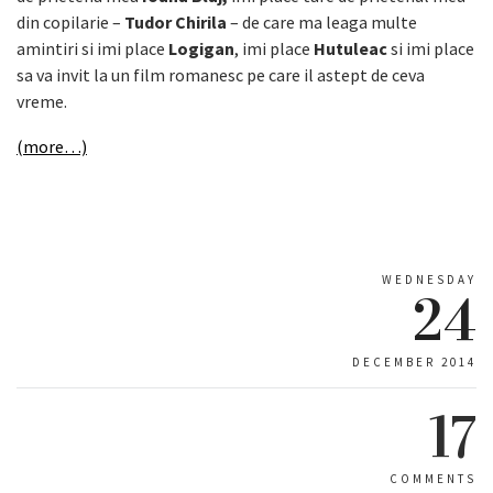
din copilarie –
Tudor Chirila
– de care ma leaga multe
amintiri si imi place
Logigan
, imi place
Hutuleac
si imi place
sa va invit la un film romanesc pe care il astept de ceva
vreme.
(more…)
WEDNESDAY
24
DECEMBER 2014
17
COMMENTS