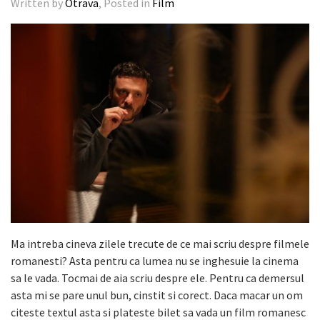
Written by
Otrava
, Posted in
Film
Ma intreba cineva zilele trecute de ce mai scriu despre filmele
romanesti? Asta pentru ca lumea nu se inghesuie la cinema
sa le vada. Tocmai de aia scriu despre ele. Pentru ca demersul
asta mi se pare unul bun, cinstit si corect. Daca macar un om
citeste textul asta si plateste bilet sa vada un film romanesc