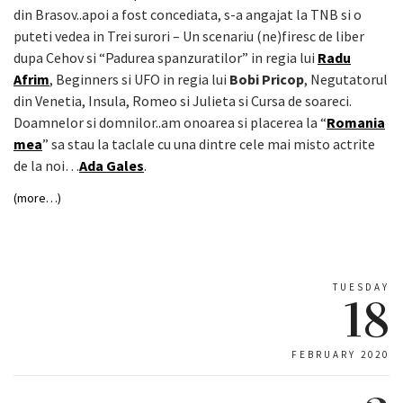
din Brasov..apoi a fost concediata, s-a angajat la TNB si o
puteti vedea in Trei surori – Un scenariu (ne)firesc de liber
dupa Cehov si “Padurea spanzuratilor” in regia lui
Radu
Afrim
, Beginners si UFO in regia lui
Bobi Pricop
, Negutatorul
din Venetia, Insula, Romeo si Julieta si Cursa de soareci.
Doamnelor si domnilor..am onoarea si placerea la “
Romania
mea
” sa stau la taclale cu una dintre cele mai misto actrite
de la noi…
Ada Gales
.
(more…)
TUESDAY
18
FEBRUARY 2020