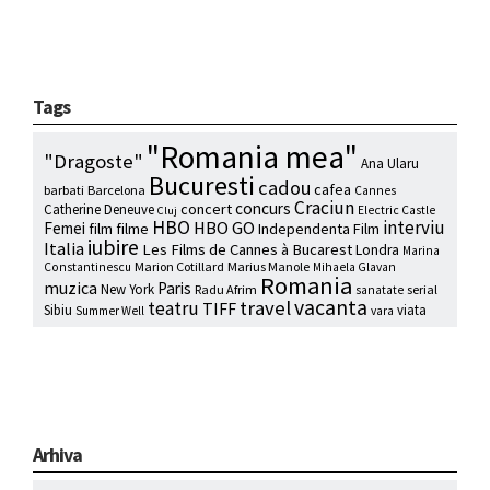
Tags
"Romania mea"
"Dragoste"
Ana Ularu
Bucuresti
cadou
cafea
barbati
Barcelona
Cannes
Craciun
concurs
concert
Catherine Deneuve
Electric Castle
Cluj
HBO
interviu
HBO GO
Femei
film
filme
Independenta Film
iubire
Italia
Les Films de Cannes à Bucarest
Londra
Marina
Marion Cotillard
Marius Manole
Constantinescu
Mihaela Glavan
Romania
muzica
Paris
New York
Radu Afrim
serial
sanatate
vacanta
travel
teatru
TIFF
Sibiu
viata
Summer Well
vara
Arhiva