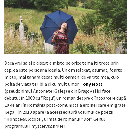
Daca vrei sa ai o discutie misto pe orice tema iti trece prin
cap..ea este persoana ideala. Un om relaxat, asumat, foarte
misto, mai tanara decat multi oameni de varsta mea, cu o
pofta de viata teribila si cu mult umor.
Tony Mott
(pseudonimul Antonetei Galeș) e din Brașov si isi face
debutul în 2008 cu ”Roșu”, un roman despre o întoarcere după
20 de ani în România post-comunistă a eroinei care emigrase
ilegal. În 2010 apare la aceeși editură volumul de poezii
”Hohote&Clocote”, urmat de romanul ”Doi”. Genul
programului: mystery&thriller.