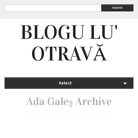
Search
BLOGU LU'
OTRAVĂ
Select
Ada Galeș Archive